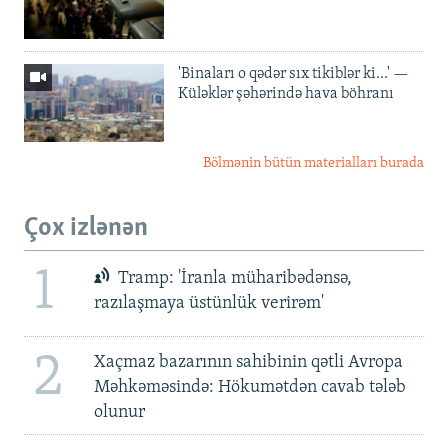
'Binaları o qədər sıx tikiblər ki...' —
Küləklər şəhərində hava böhranı
Bölmənin bütün materialları burada
Çox izlənən
1
Tramp: 'İranla müharibədənsə,
razılaşmaya üstünlük verirəm'
2
Xaçmaz bazarının sahibinin qətli Avropa
Məhkəməsində: Hökumətdən cavab tələb
olunur