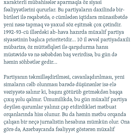
xarakterli mübahisələr aparmaqla öz siyasi
fəaliyyətlərini qururlar. Bu partiyaların daxilində bir-
biriləri ilə rəqabətdə, o cümlədən iqtidara münasibətdə
yeni nəsə tapmaq və yaxud söz eşitmək çox çətindir.
1992-93-cü illərdəki ab-hava hazırda müxalif partiya
siyasətinin başlıca prioritetdir... 10 il əvvəl partiyadaxili
mübarizə, öz müttəfiqləri ilə qarşıdurma hansı
müstəvidə və nə səbəbdən baş verirdisə, bu gün də
həmin söhbətlər gedir...
Partiyanın təkmilləşdirilməsi, cavanlaşdırılması, yeni
simaların cəlb olunması barədə düşünənlər isə elə
vəziyyətə salınır ki, başını götürüb getməkdən başqa
çıxış yolu qalmır. Ümumilikdə, bu gün müxalif partiya
deyilən qurumlar yalınız çap etdirdikləri mətbuat
orqanlarında hiss olunur. Bu da həmin mətbu orqanda
çalışan bir neçə jurnalistin hesabına mümkün olur. Ona
görə də, Azərbaycanda fəaliyyət göstərən müxalif