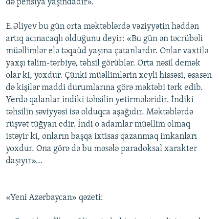
də pensiya yaşındadır».
E.Əliyev bu gün orta məktəblərdə vəziyyətin həddən
artıq acınacaqlı olduğunu deyir: «Bu gün ən təcrübəli
müəllimlər elə təqaüd yaşına çatanlardır. Onlar vaxtilə
yaxşı təlim-tərbiyə, təhsil görüblər. Orta nəsil demək
olar ki, yoxdur. Çünki müəllimlərin xeyli hissəsi, əsasən
də kişilər maddi durumlarına görə məktəbi tərk edib.
Yerdə qalanlar indiki təhsilin yetirmələridir. İndiki
təhsilin səviyyəsi isə olduqca aşağıdır. Məktəblərdə
rüşvət tüğyan edir. İndi o adamlar müəllim olmaq
istəyir ki, onların başqa ixtisas qazanmaq imkanları
yoxdur. Ona görə də bu məsələ paradoksal xarakter
daşıyır»…
«Yeni Azərbaycan» qəzeti: