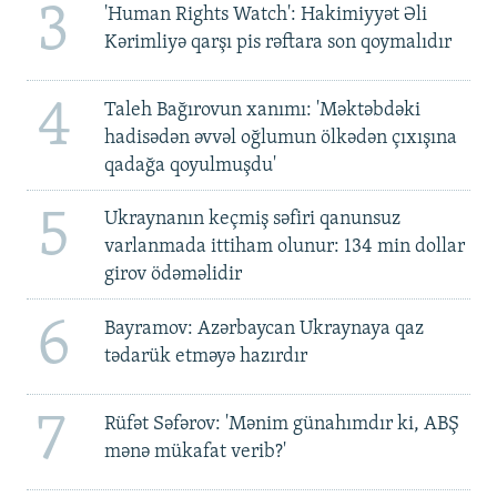
3
'Human Rights Watch': Hakimiyyət Əli
Kərimliyə qarşı pis rəftara son qoymalıdır
4
Taleh Bağırovun xanımı: 'Məktəbdəki
hadisədən əvvəl oğlumun ölkədən çıxışına
qadağa qoyulmuşdu'
5
Ukraynanın keçmiş səfiri qanunsuz
varlanmada ittiham olunur: 134 min dollar
girov ödəməlidir
6
Bayramov: Azərbaycan Ukraynaya qaz
tədarük etməyə hazırdır
7
Rüfət Səfərov: 'Mənim günahımdır ki, ABŞ
mənə mükafat verib?'