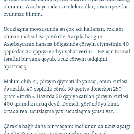
olunmur. Azərbaycanda isə telekanallar, rəsmi qəzetlər
ovunmaq bilmir…
Ucuzlaşma mövzusunda ən çox adı hallanan, reklam
olunan məhsul isə çörəkdir. Az qala hər gün
Azərbaycanın hansısa bölgəsində çörəyin qiymətinin 40
qəpikdən 30 qəpiyə endiyi xəbər verilir… Biz işin formal
tərəfini bir yana qoyub, ucuz çörəyin tədqiqini
aparmışıq.
Məlum olub ki, çörəyin qiyməti ilə yanaşı, onun kütləsi
də azalıb. 40 qəpiklik çörək 30 qəpiyə dönərkən 250
qram «itirib». Hazırda 30 qəpiyə satılan çörəyin kütləsi
400 qramdan artıq deyil. Deməli, göründüyü kimi,
ortada real ucuzlaşma yox, ucuzlaşma şousu var.
Çörəklə bağlı daha bir məqam: indi unun da ucuzlaşdığı