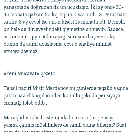
deyilir. Yenə təkrar etməyə məcburuq: formal
yanaşmada doğrudan da un ucuzlaşıb. İki ay öncə 30-
35 manata qalxan 50 kq-lıq un kisəsi indi 18-19 manata
satılır. 8 ay əvvəl isə unun kisəsi 15 manata idi. Deməli,
un hələ də ilin əvvəlindəki qiymətinə enməyib. Sadəcə,
astronomik qiymətdən aşağı sürüşmə baş verib ki,
bunun da adını ucuzlaşma qoyub əhaliyə minnət
etməyə dəyməz.
«Yeni Müsavat» qəzeti:
Təhsil naziri Misir Mərdanov bu günlərdə təqaüd yaşına
çatan nazirlik işçilərindən könüllü şəkildə pensiyaya
çıxmağı tələb edib…
Maraqlıdır, təhsil sistemində bu ixtisarlar pensiya
yaşına çatmış müəllimlərə də şamil oluna bilərmi? Sual