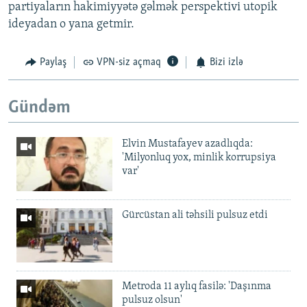
partiyaların hakimiyyətə gəlmək perspektivi utopik
ideyadan o yana getmir.
Paylaş
VPN-siz açmaq
Bizi izlə
Gündəm
Elvin Mustafayev azadlıqda:
'Milyonluq yox, minlik korrupsiya
var'
Gürcüstan ali təhsili pulsuz etdi
Metroda 11 aylıq fasilə: 'Daşınma
pulsuz olsun'