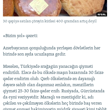
İNFOQRAFIKA
AZƏRBAYCAN ƏDƏBIYYATI KITABXANASI
MISSIYAMIZ
BIZI IZLƏ
KARIKATURA
İSLAM VƏ DEMOKRATIYA
PEŞƏ ETIKASI VƏ JURNALISTIKA STANDARTLARIMIZ
30 qəpiyə satılan çörəyin kütləsi 400 qramdan artıq deyil
İZ - MƏDƏNIYYƏT PROQRAMI
MATERIALLARIMIZDAN ISTIFADƏ
AZADLIQRADIOSU MOBIL TELEFONUNUZDA
RFE/RL-in bütün saytları
«Bizim yol» qəzeti:
BIZIMLƏ ƏLAQƏ
Azərbaycanın qonşuluğunda yerləşən dövlətlərin hər
XƏBƏR BÜLLETENLƏRIMIZ
birində son ayda ucuzlaşma gedir.
Məsələn, Türkiyədə srağagün yanacağın qiyməti
endirildi. Eləcə də bu ölkədə maşın bazarında 30 faizə
qədər endirim olub. Qərb ölkələrində ən dayanıqlı
dəyərə sahib olan daşınmaz əmlakın, mənzillərin
qiyməti 25-30 faizə qədər enib. Rusiyada, Gürcüstanda
da eyni vəziyyətdir. Maraqlı və məntiqidir ki, adı
çəkilən və çəkilməyən ölkələrin heç birində baş verən
qiymət enməsi hakimiyyətin müdrik siyasəti kimi təbliğ