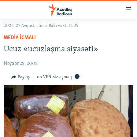
Keçid
linkləri
Əsas
2026, 07 Avqust, cümə, Bakı vaxtı 11:09
məzmuna
GÜNDƏM
MEDIA ICMALI
qayıt
#İZAHLA
Əsas
Ucuz «ucuzlaşma siyasəti»
KORRUPSIOMETR
naviqasiyaya
qayıt
Noyabr 29, 2008
#ƏSLINDƏ
Axtarışa
FƏRQƏ BAX
Paylaş
VPN-siz açmaq
keç
QANUNI DOĞRU
ARAŞDIRMA
MULTIMEDIA
RADIO ARXIV
VIDEO
HAQQIMIZDA
FOTOQALEREYA
OXU ZALI