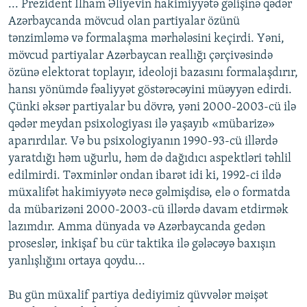
... Prezident İlham Əliyevin hakimiyyətə gəlişinə qədər
Azərbaycanda mövcud olan partiyalar özünü
tənzimləmə və formalaşma mərhələsini keçirdi. Yəni,
mövcud partiyalar Azərbaycan reallığı çərçivəsində
özünə elektorat toplayır, ideoloji bazasını formalaşdırır,
hansı yönümdə fəaliyyət göstərəcəyini müəyyən edirdi.
Çünki əksər partiyalar bu dövrə, yəni 2000-2003-cü ilə
qədər meydan psixologiyası ilə yaşayıb «mübarizə»
aparırdılar. Və bu psixologiyanın 1990-93-cü illərdə
yaratdığı həm uğurlu, həm də dağıdıcı aspektləri təhlil
edilmirdi. Təxminlər ondan ibarət idi ki, 1992-ci ildə
müxalifət hakimiyyətə necə gəlmişdisə, elə o formatda
da mübarizəni 2000-2003-cü illərdə davam etdirmək
lazımdır. Amma dünyada və Azərbaycanda gedən
proseslər, inkişaf bu cür taktika ilə gələcəyə baxışın
yanlışlığını ortaya qoydu...
Bu gün müxalif partiya dediyimiz qüvvələr məişət