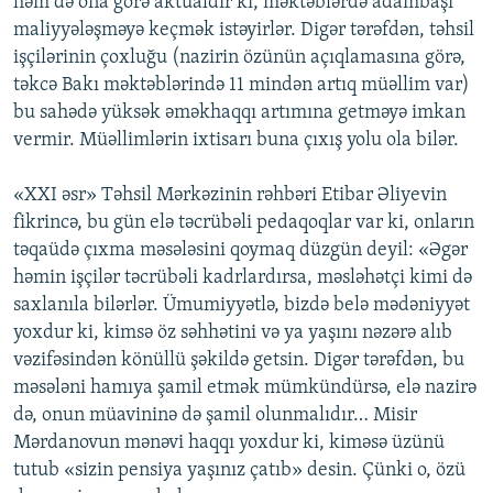
həm də ona görə aktualdır ki, məktəblərdə adambaşı
maliyyələşməyə keçmək istəyirlər. Digər tərəfdən, təhsil
işçilərinin çoxluğu (nazirin özünün açıqlamasına görə,
təkcə Bakı məktəblərində 11 mindən artıq müəllim var)
bu sahədə yüksək əməkhaqqı artımına getməyə imkan
vermir. Müəllimlərin ixtisarı buna çıxış yolu ola bilər.
«XXI əsr» Təhsil Mərkəzinin rəhbəri Etibar Əliyevin
fikrincə, bu gün elə təcrübəli pedaqoqlar var ki, onların
təqaüdə çıxma məsələsini qoymaq düzgün deyil: «Əgər
həmin işçilər təcrübəli kadrlardırsa, məsləhətçi kimi də
saxlanıla bilərlər. Ümumiyyətlə, bizdə belə mədəniyyət
yoxdur ki, kimsə öz səhhətini və ya yaşını nəzərə alıb
vəzifəsindən könüllü şəkildə getsin. Digər tərəfdən, bu
məsələni hamıya şamil etmək mümkündürsə, elə nazirə
də, onun müavininə də şamil olunmalıdır… Misir
Mərdanovun mənəvi haqqı yoxdur ki, kiməsə üzünü
tutub «sizin pensiya yaşınız çatıb» desin. Çünki o, özü