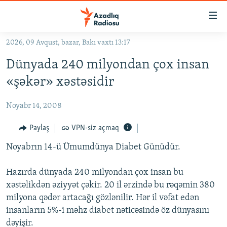
Keçid
linkləri
Əsas
2026, 09 Avqust, bazar, Bakı vaxtı 13:17
məzmuna
GÜNDƏM
Dünyada 240 milyondan çox insan
qayıt
#İZAHLA
Əsas
«şəkər» xəstəsidir
KORRUPSIOMETR
naviqasiyaya
qayıt
Noyabr 14, 2008
#ƏSLINDƏ
Axtarışa
FƏRQƏ BAX
Paylaş
VPN-siz açmaq
keç
QANUNI DOĞRU
Noyabrın 14-ü Ümumdünya Diabet Günüdür.
ARAŞDIRMA
Hazırda dünyada 240 milyondan çox insan bu
MULTIMEDIA
xəstəlikdən əziyyət çəkir. 20 il ərzində bu rəqəmin 380
milyona qədər artacağı gözlənilir. Hər il vəfat edən
RADIO ARXIV
VIDEO
insanların 5%-i məhz diabet nəticəsində öz dünyasını
HAQQIMIZDA
FOTOQALEREYA
OXU ZALI
dəyişir.