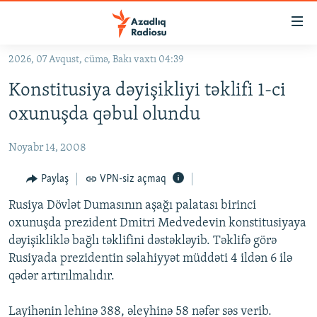
Keçid
linkləri
Əsas
2026, 07 Avqust, cümə, Bakı vaxtı 04:39
məzmuna
GÜNDƏM
Konstitusiya dəyişikliyi təklifi 1-ci
qayıt
#İZAHLA
Əsas
oxunuşda qəbul olundu
KORRUPSIOMETR
naviqasiyaya
qayıt
Noyabr 14, 2008
#ƏSLINDƏ
Axtarışa
FƏRQƏ BAX
Paylaş
VPN-siz açmaq
keç
QANUNI DOĞRU
Rusiya Dövlət Dumasının aşağı palatası birinci
oxunuşda prezident Dmitri Medvedevin konstitusiyaya
ARAŞDIRMA
dəyişikliklə bağlı təklifini dəstəkləyib. Təklifə görə
MULTIMEDIA
Rusiyada prezidentin səlahiyyət müddəti 4 ildən 6 ilə
qədər artırılmalıdır.
RADIO ARXIV
VIDEO
HAQQIMIZDA
FOTOQALEREYA
OXU ZALI
Layihənin lehinə 388, əleyhinə 58 nəfər səs verib.