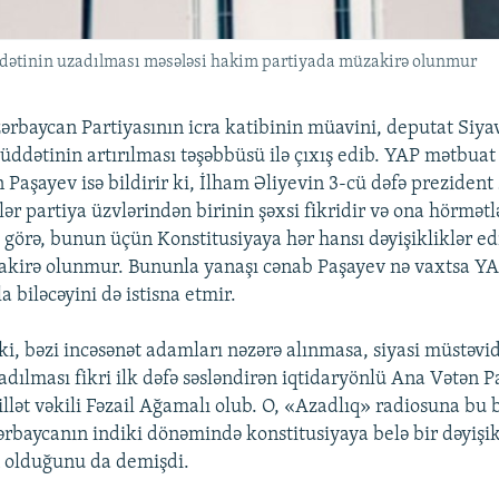
üddətinin uzadılması məsələsi hakim partiyada müzakirə olunmur
rbaycan Partiyasının icra katibinin müavini, deputat Siy
üddətinin artırılması təşəbbüsü ilə çıxış edib. YAP mətbua
Paşayev isə bildirir ki, İlham Əliyevin 3-cü dəfə prezident
ər partiya üzvlərindən birinin şəxsi fikridir və ona hörmətl
 görə, bunun üçün Konstitusiyaya hər hansı dəyişikliklər ed
kirə olunmur. Bununla yanaşı cənab Paşayev nə vaxtsa YA
 biləcəyini də istisna etmir.
i, bəzi incəsənət adamları nəzərə alınmasa, siyasi müstəvi
dılması fikri ilk dəfə səsləndirən iqtidaryönlü Ana Vətən P
illət vəkili Fəzail Ağamalı olub. O, «Azadlıq» radiosuna bu 
rbaycanın indiki dönəmində konstitusiyaya belə bir dəyişik
olduğunu da demişdi.