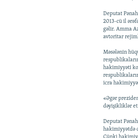
Deputat Pənah H
2013-cü il ərəf
gəlir. Amma A
avtoritar rejim
Məsələnin hüquq
respublikaları
hakimiyyəti ko
respublikaların
icra hakimiyyə
«Əgər preziden
dəyişikliklər 
Deputat Pənah 
hakimiyyətdə o
Çünki hakimiyy