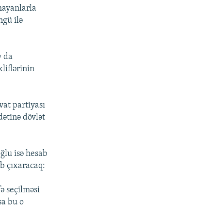
mayanlarla
ngü ilə
v da
liflərinin
vat partiyası
ətinə dövlət
ğlu isə hesab
b çıxaracaq:
ə seçilməsi
sa bu o