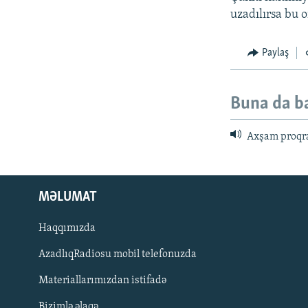
uzadılırsa bu 
Paylaş
Buna da b
Axşam proqr
MƏLUMAT
Haqqımızda
AzadlıqRadiosu mobil telefonuzda
Materiallarımızdan istifadə
BIZI IZLƏ
Bizimlə əlaqə