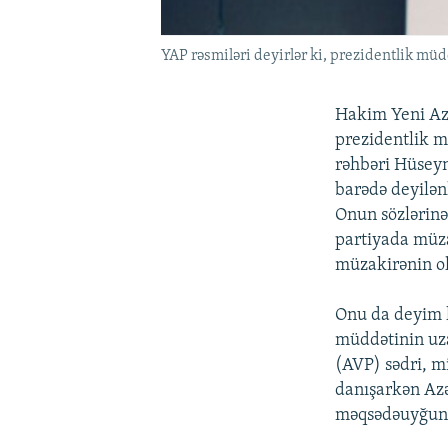
YAP rəsmiləri deyirlər ki, prezidentlik m
Hakim Yeni Azə
prezidentlik m
rəhbəri Hüseyn 
barədə deyilənl
Onun sözlərinə
partiyada müza
müzakirənin ola
Onu da deyim k
müddətinin uza
(AVP) sədri, m
danışarkən Azə
məqsədəuyğun 