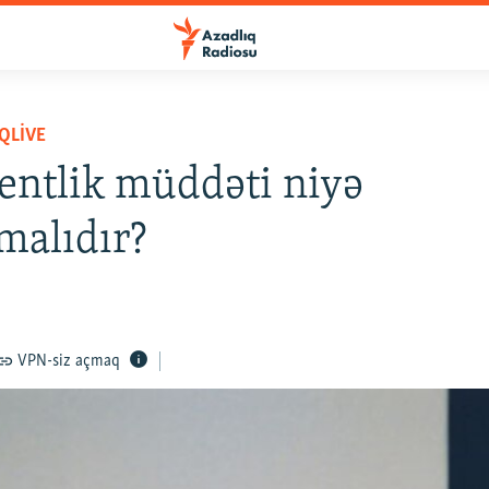
QLIVE
entlik müddəti niyə
malıdır?
VPN-siz açmaq