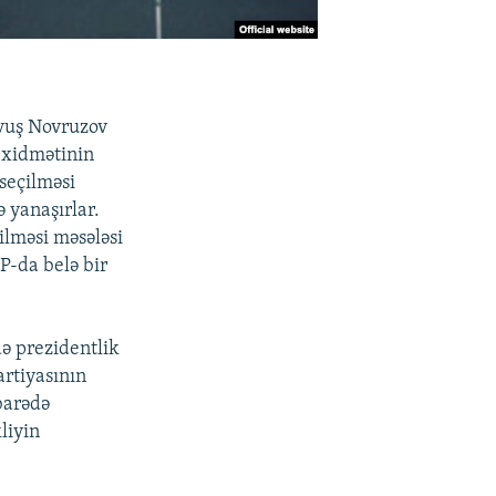
avuş Novruzov
t xidmətinin
 seçilməsi
ə yanaşırlar.
ilməsi məsələsi
P-da belə bir
də prezidentlik
artiyasının
barədə
liyin