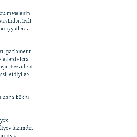
ə bu məsələnin
təyindən irəli
əmiyyətlərdə
 ki, parlament
lətlərdə icra
aşır. Prezident
sil etdiyi və
da daha köklü
 yox,
liyev lazımdır.
imitsiz