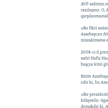
AVP sədrinin m
razılaşmır. O, 
qarşılanmamal
«Bu fikri səslə
Azərbaycan dövl
müzakirəsinə e
2008-ci il pre
sədri Hafiz Ha
başçısı kimi g
Bütöv Azərbayc
edir ki, bu Az
«Bir prezident
kifayətdir. Əg
deməkdir ki, A