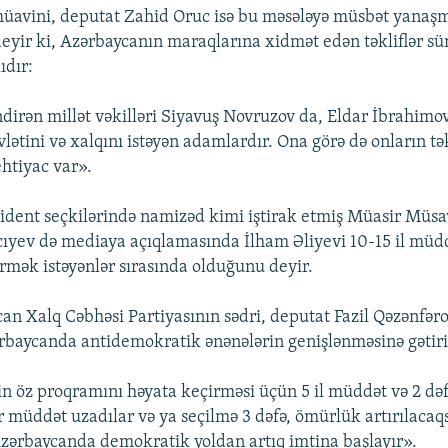
üavini, deputat Zahid Oruc isə bu məsələyə müsbət yanaş
deyir ki, Azərbaycanın maraqlarına xidmət edən təkliflər sü
ıdır:
ndirən millət vəkilləri Siyavuş Novruzov da, Eldar İbrahimo
ətini və xalqını istəyən adamlardır. Ona görə də onların tək
htiyac var».
zident seçkilərində namizəd kimi iştirak etmiş Müasir Müsa
cıyev də mediaya açıqlamasında İlham Əliyevi 10-15 il müdd
örmək istəyənlər sırasında olduğunu deyir.
an Xalq Cəbhəsi Partiyasının sədri, deputat Fazil Qəzənfəro
ərbaycanda antidemokratik ənənələrin genişlənməsinə gətiri
in öz proqramını həyata keçirməsi üçün 5 il müddət və 2 dəf
ər müddət uzadılar və ya seçilmə 3 dəfə, ömürlük artırılacaq
zərbaycanda demokratik yoldan artıq imtina başlayır».