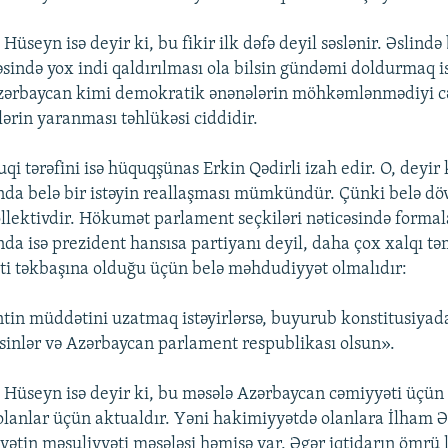
üseyn isə deyir ki, bu fikir ilk dəfə deyil səslənir. Əslind
əsində yox indi qaldırılması ola bilsin gündəmi doldurmaq is
zərbaycan kimi demokratik ənənələrin möhkəmlənmədiyi c
lərin yaranması təhlükəsi ciddidir.
i tərəfini isə hüquqşünas Erkin Qədirli izah edir. O, deyir
nda belə bir istəyin reallaşması mümkündür. Çünki belə döv
llektivdir. Hökumət parlament seçkiləri nəticəsində formal
da isə prezident hansısa partiyanı deyil, daha çox xalqı təm
ti təkbaşına olduğu üçün belə məhdudiyyət olmalıdır:
tin müddətini uzatmaq istəyirlərsə, buyurub konstitusiya
etsinlər və Azərbaycan parlament respublikası olsun».
Hüseyn isə deyir ki, bu məsələ Azərbaycan cəmiyyəti üçün
lanlar üçün aktualdır. Yəni hakimiyyətdə olanlara İlham Ə
ətin məsuliyyəti məsələsi həmişə var. Əgər iqtidarın ömrü l