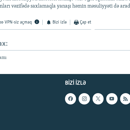
onları vəzifədə saxlamaqla yanaşı həmin məsuliyyəti də arad
VPN-siz açmaq
Bizi izlə
Çap et
ax:
amı
BIZI IZLƏ