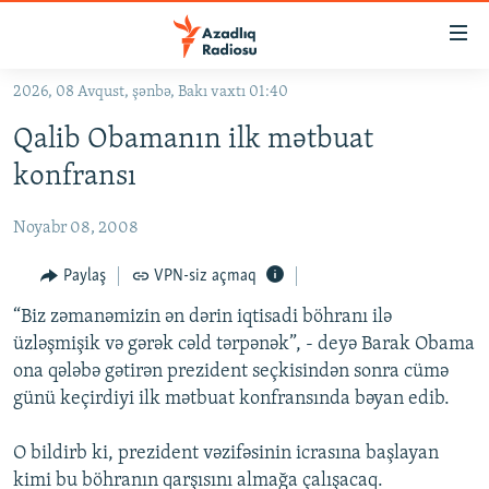
Keçid
linkləri
Əsas
2026, 08 Avqust, şənbə, Bakı vaxtı 01:40
məzmuna
GÜNDƏM
Qalib Obamanın ilk mətbuat
qayıt
#İZAHLA
Əsas
konfransı
KORRUPSIOMETR
naviqasiyaya
qayıt
Noyabr 08, 2008
#ƏSLINDƏ
Axtarışa
FƏRQƏ BAX
Paylaş
VPN-siz açmaq
keç
QANUNI DOĞRU
“Biz zəmanəmizin ən dərin iqtisadi böhranı ilə
üzləşmişik və gərək cəld tərpənək”, - deyə Barak Obama
ARAŞDIRMA
ona qələbə gətirən prezident seçkisindən sonra cümə
MULTIMEDIA
günü keçirdiyi ilk mətbuat konfransında bəyan edib.
RADIO ARXIV
VIDEO
O bildirb ki, prezident vəzifəsinin icrasına başlayan
HAQQIMIZDA
FOTOQALEREYA
OXU ZALI
kimi bu böhranın qarşısını almağa çalışacaq.