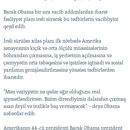
İNFOQRAFIKA
AZƏRBAYCAN ƏDƏBIYYATI KITABXANASI
MISSIYAMIZ
BIZI IZLƏ
Barak Obama bir sıra vacib addımlardan ibarət
KARIKATURA
İSLAM VƏ DEMOKRATIYA
PEŞƏ ETIKASI VƏ JURNALISTIKA STANDARTLARIMIZ
fəaliyyət planı irəli sürərək bu tədbirlərin vacibliyini
qeyd edib.
İZ - MƏDƏNIYYƏT PROQRAMI
MATERIALLARIMIZDAN ISTIFADƏ
AZADLIQRADIOSU MOBIL TELEFONUNUZDA
RFE/RL-in bütün saytları
İrəli sürülən xilas planı ilk növbədə Amerika
BIZIMLƏ ƏLAQƏ
sənayesinin kiçik və orta ölçülü müəssisələrinin
böhrandan çıxmasına, iş yerlərinin açılmasına və
XƏBƏR BÜLLETENLƏRIMIZ
çəmiyyətin orta təbəqəsinə və işsizlərə iqtisadi və sosial
yardımın genişləndirilməsinə yönələn tədbirlərdən
ibarətdir.
“Mən vəziyyətin nə qədər ağır olduğunu real
qiymətləndirirəm. Bizim dirəndiyimiz dalandan çıxmaq
asan deyil və tezliklə baş verməyəcək” – deyə Obama
xəbərdar edib.
Amerikanın 44-cü prezidenti Barak Obama prezident