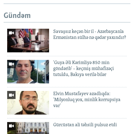
Gündəm
Savaşsız keçən bir il - Azərbaycanla
Ermənistan sülhə nə qədər yaxındır?
'Guya Əli Kərimliyə 850 min
göndərib' – keçmiş mühafizəçi
tutuldu, Bakıya verilə bilər
Elvin Mustafayev azadlıqda:
'Milyonluq yox, minlik korrupsiya
var'
Gürcüstan ali təhsili pulsuz etdi