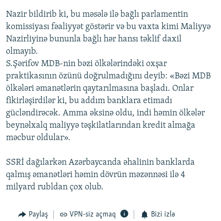
Nazir bildirib ki, bu məsələ ilə bağlı parlamentin
komissiyası fəaliyyət göstərir və bu vaxta kimi Maliyyə
Nazirliyinə bununla bağlı hər hansı təklif daxil
olmayıb.
S.Şərifov MDB-nin bəzi ölkələrindəki oxşar
praktikasının özünü doğrulmadığını deyib: «Bəzi MDB
ölkələri əmanətlərin qaytarılmasına başladı. Onlar
fikirləşirdilər ki, bu addım banklara etimadı
gücləndirəcək. Amma əksinə oldu, indi həmin ölkələr
beynəlxalq maliyyə təşkilatlarından kredit almağa
məcbur oldular».
SSRİ dağılarkən Azərbaycanda əhalinin banklarda
qalmış əmanətləri həmin dövrün məzənnəsi ilə 4
milyard rubldan çox olub.
Paylaş
VPN-siz açmaq
Bizi izlə