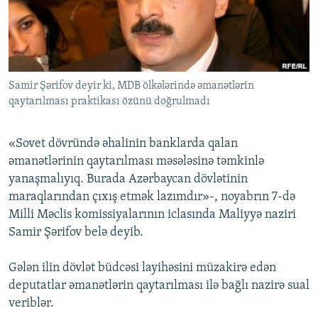
İNFOQRAFIKA
AZƏRBAYCAN ƏDƏBIYYATI KITABXANASI
MISSIYAMIZ
BIZI IZLƏ
KARIKATURA
İSLAM VƏ DEMOKRATIYA
PEŞƏ ETIKASI VƏ JURNALISTIKA STANDARTLARIMIZ
İZ - MƏDƏNIYYƏT PROQRAMI
MATERIALLARIMIZDAN ISTIFADƏ
Samir Şərifov deyir ki, MDB ölkələrində əmanətlərin
AZADLIQRADIOSU MOBIL TELEFONUNUZDA
RFE/RL-in bütün saytları
qaytarılması praktikası özünü doğrulmadı
BIZIMLƏ ƏLAQƏ
XƏBƏR BÜLLETENLƏRIMIZ
«Sovet dövründə əhalinin banklarda qalan
əmanətlərinin qaytarılması məsələsinə təmkinlə
yanaşmalıyıq. Burada Azərbaycan dövlətinin
maraqlarından çıxış etmək lazımdır»-, noyabrın 7-də
Milli Məclis komissiyalarının iclasında Maliyyə naziri
Samir Şərifov belə deyib.
Gələn ilin dövlət büdcəsi layihəsini müzakirə edən
deputatlar əmanətlərin qaytarılması ilə bağlı nazirə sual
veriblər.