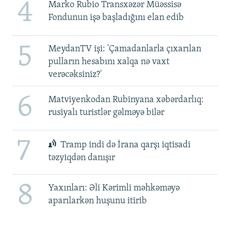
4
Marko Rubio Transxəzər Müəssisə
Fondunun işə başladığını elan edib
5
MeydanTV işi: 'Çamadanlarla çıxarılan
pulların hesabını xalqa nə vaxt
verəcəksiniz?'
6
Matviyenkodan Rubinyana xəbərdarlıq:
rusiyalı turistlər gəlməyə bilər
7
Tramp indi də İrana qarşı iqtisadi
təzyiqdən danışır
8
Yaxınları: Əli Kərimli məhkəməyə
aparılarkən huşunu itirib