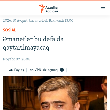
Keçid
linkləri
Əsas
2026, 10 Avqust, bazar ertəsi, Bakı vaxtı 13:00
məzmuna
GÜNDƏM
SOSIAL
qayıt
#İZAHLA
Əsas
Əmanətlər bu dəfə də
KORRUPSIOMETR
naviqasiyaya
qaytarılmayacaq
qayıt
#ƏSLINDƏ
Axtarışa
Noyabr 07, 2008
FƏRQƏ BAX
keç
QANUNI DOĞRU
Paylaş
VPN-siz açmaq
ARAŞDIRMA
MULTIMEDIA
RADIO ARXIV
VIDEO
HAQQIMIZDA
FOTOQALEREYA
OXU ZALI