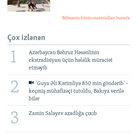
Bölmənin bütün materialları burada
Çox izlənən
1
Azərbaycan Bəhruz Həsənlinin
ekstradisiyası üçün hələlik müraciət
etməyib
2
'Guya Əli Kərimliyə 850 min göndərib' –
keçmiş mühafizəçi tutuldu, Bakıya verilə
bilər
3
Zamin Salayev azadlığa çıxıb