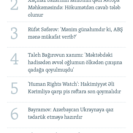
2
Xaçmaz bazarının sahibinin qətli Avropa
Məhkəməsində: Hökumətdən cavab tələb
olunur
3
Rüfət Səfərov: 'Mənim günahımdır ki, ABŞ
mənə mükafat verib?'
4
Taleh Bağırovun xanımı: 'Məktəbdəki
hadisədən əvvəl oğlumun ölkədən çıxışına
qadağa qoyulmuşdu'
5
'Human Rights Watch': Hakimiyyət Əli
Kərimliyə qarşı pis rəftara son qoymalıdır
6
Bayramov: Azərbaycan Ukraynaya qaz
tədarük etməyə hazırdır