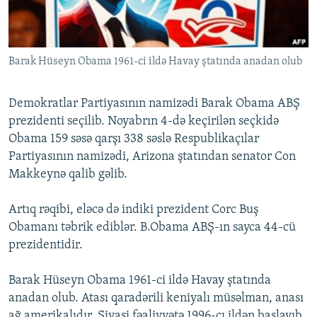
İNFOQRAFIKA
AZƏRBAYCAN ƏDƏBIYYATI KITABXANASI
MISSIYAMIZ
BIZI IZLƏ
KARIKATURA
İSLAM VƏ DEMOKRATIYA
PEŞƏ ETIKASI VƏ JURNALISTIKA STANDARTLARIMIZ
Barak Hüseyn Obama 1961-ci ildə Havay ştatında anadan olub
İZ - MƏDƏNIYYƏT PROQRAMI
MATERIALLARIMIZDAN ISTIFADƏ
AZADLIQRADIOSU MOBIL TELEFONUNUZDA
RFE/RL-in bütün saytları
Demokratlar Partiyasının namizədi Barak Obama ABŞ
BIZIMLƏ ƏLAQƏ
prezidenti seçilib. Noyabrın 4-də keçirilən seçkidə
Obama 159 səsə qarşı 338 səslə Respublikaçılar
XƏBƏR BÜLLETENLƏRIMIZ
Partiyasının namizədi, Arizona ştatından senator Con
Makkeynə qalib gəlib.
Artıq rəqibi, eləcə də indiki prezident Corc Buş
Obamanı təbrik ediblər. B.Obama ABŞ-ın sayca 44-cü
prezidentidir.
Barak Hüseyn Obama 1961-ci ildə Havay ştatında
anadan olub. Atası qaradərili keniyalı müsəlman, anası
ağ amerikalıdır. Siyasi fəaliyyətə 1996-cı ildən başlayıb.