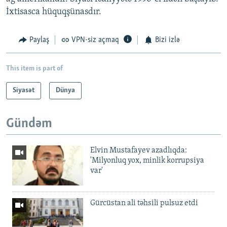
İxtisasca hüquqşünasdır.
Paylaş
VPN-siz açmaq
Bizi izlə
This item is part of
Siyasət
Dünya
Gündəm
Elvin Mustafayev azadlıqda:
'Milyonluq yox, minlik korrupsiya
var'
Gürcüstan ali təhsili pulsuz etdi