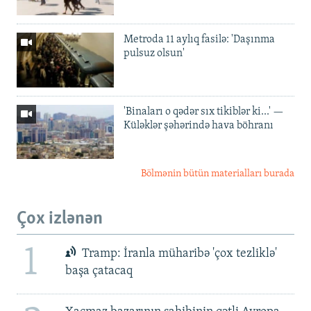
Metroda 11 aylıq fasilə: 'Daşınma
pulsuz olsun'
'Binaları o qədər sıx tikiblər ki...' —
Küləklər şəhərində hava böhranı
Bölmənin bütün materialları burada
Çox izlənən
1
Tramp: İranla müharibə 'çox tezliklə'
başa çatacaq