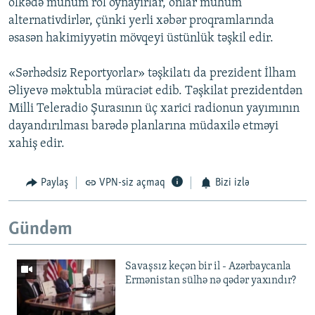
ölkədə mühüm rol oynayırlar, onlar mühüm
alternativdirlər, çünki yerli xəbər proqramlarında
əsasən hakimiyyətin mövqeyi üstünlük təşkil edir.
«Sərhədsiz Reportyorlar» təşkilatı da prezident İlham
Əliyevə məktubla müraciət edib. Təşkilat prezidentdən
Milli Teleradio Şurasının üç xarici radionun yayımının
dayandırılması barədə planlarına müdaxilə etməyi
xahiş edir.
Paylaş
VPN-siz açmaq
Bizi izlə
Gündəm
Savaşsız keçən bir il - Azərbaycanla
Ermənistan sülhə nə qədər yaxındır?