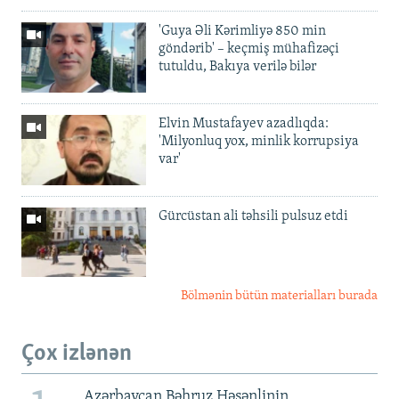
'Guya Əli Kərimliyə 850 min
göndərib' – keçmiş mühafizəçi
tutuldu, Bakıya verilə bilər
Elvin Mustafayev azadlıqda:
'Milyonluq yox, minlik korrupsiya
var'
Gürcüstan ali təhsili pulsuz etdi
Bölmənin bütün materialları burada
Çox izlənən
Azərbaycan Bəhruz Həsənlinin