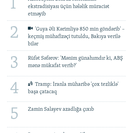
1
ekstradisiyası üçün hələlik müraciət
etməyib
2
'Guya Əli Kərimliyə 850 min göndərib' –
keçmiş mühafizəçi tutuldu, Bakıya verilə
bilər
3
Rüfət Səfərov: 'Mənim günahımdır ki, ABŞ
mənə mükafat verib?'
4
Tramp: İranla müharibə 'çox tezliklə'
başa çatacaq
5
Zamin Salayev azadlığa çıxıb