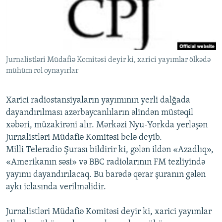
İNFOQRAFIKA
AZƏRBAYCAN ƏDƏBIYYATI KITABXANASI
MISSIYAMIZ
BIZI IZLƏ
KARIKATURA
İSLAM VƏ DEMOKRATIYA
PEŞƏ ETIKASI VƏ JURNALISTIKA STANDARTLARIMIZ
İZ - MƏDƏNIYYƏT PROQRAMI
MATERIALLARIMIZDAN ISTIFADƏ
Jurnalistləri Müdafiə Komitəsi deyir ki, xarici yayımlar ölkədə
AZADLIQRADIOSU MOBIL TELEFONUNUZDA
RFE/RL-in bütün saytları
mühüm rol oynayırlar
BIZIMLƏ ƏLAQƏ
XƏBƏR BÜLLETENLƏRIMIZ
Xarici radiostansiyaların yayımının yerli dalğada
dayandırılması azərbaycanlıların əlindən müstəqil
xəbəri, müzakirəni alır. Mərkəzi Nyu-Yorkda yerləşən
Jurnalistləri Müdafiə Komitəsi belə deyib.
Milli Teleradio Şurası bildirir ki, gələn ildən «Azadlıq»,
«Amerikanın səsi» və BBC radiolarının FM tezliyində
yayımı dayandırılacaq. Bu barədə qərar şuranın gələn
aykı iclasında verilməlidir.
Jurnalistləri Müdafiə Komitəsi deyir ki, xarici yayımlar