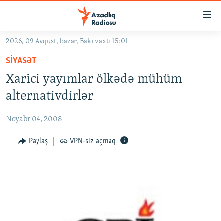
Keçid
linkləri
Əsas
2026, 09 Avqust, bazar, Bakı vaxtı 15:01
məzmuna
GÜNDƏM
SIYASƏT
qayıt
#İZAHLA
Əsas
Xarici yayımlar ölkədə mühüm
KORRUPSIOMETR
naviqasiyaya
alternativdirlər
qayıt
#ƏSLINDƏ
Axtarışa
Noyabr 04, 2008
FƏRQƏ BAX
keç
QANUNI DOĞRU
Paylaş
VPN-siz açmaq
ARAŞDIRMA
MULTIMEDIA
RADIO ARXIV
VIDEO
HAQQIMIZDA
FOTOQALEREYA
OXU ZALI