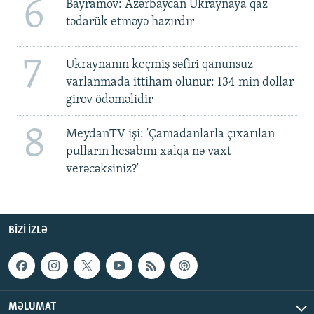
6
Bayramov: Azərbaycan Ukraynaya qaz
tədarük etməyə hazırdır
7
Ukraynanın keçmiş səfiri qanunsuz
varlanmada ittiham olunur: 134 min dollar
girov ödəməlidir
8
MeydanTV işi: 'Çamadanlarla çıxarılan
pulların hesabını xalqa nə vaxt
verəcəksiniz?'
BIZI IZLƏ
MƏLUMAT