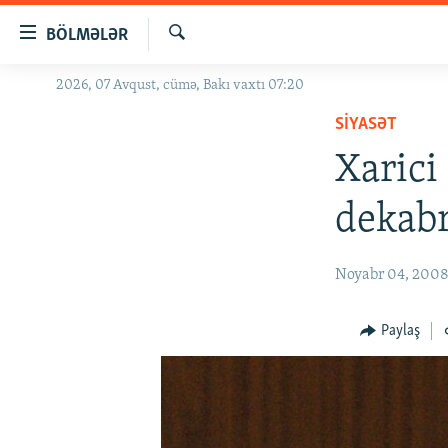
Keçid
BÖLMƏLƏR
linkləri
Axtar
Əsas
2026, 07 Avqust, cümə, Bakı vaxtı 07:20
GÜNDƏM
məzmuna
SIYASƏT
#İZAHLA
qayıt
Əsas
Xarici
KORRUPSIOMETR
naviqasiyaya
#ƏSLINDƏ
qayıt
dekabr
Axtarışa
FƏRQƏ BAX
keç
QANUNI DOĞRU
Noyabr 04, 200
ARAŞDIRMA
Paylaş
MULTIMEDIA
RADIO ARXIV
VIDEO
HAQQIMIZDA
FOTOQALEREYA
OXU ZALI