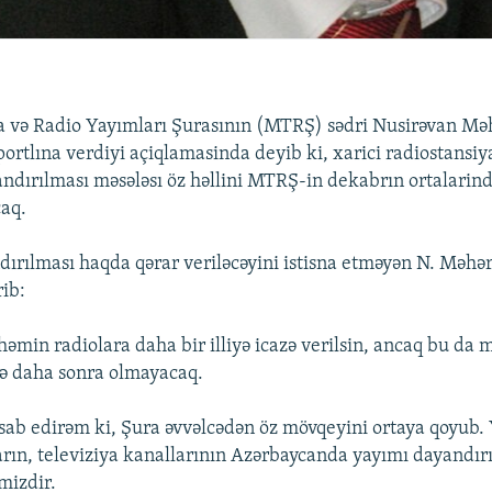
ya və Radio Yayımları Şurasının (MTRŞ) sədri Nusirəvan Mə
ortlına verdiyi açiqlamasinda deyib ki, xarici radiostansiy
ndırılması məsələsı öz həllini MTRŞ-in dekabrın ortalarind
caq.
ırılması haqda qərar veriləcəyini istisna etməyən N. Məhə
ib:
 həmin radiolara daha bir illiyə icazə verilsin, ancaq bu da
zə daha sonra olmayacaq.
 edirəm ki, Şura əvvəlcədən öz mövqeyini ortaya qoyub. Y
arın, televiziya kanallarının Azərbaycanda yayımı dayandırı
mizdir.