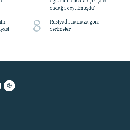
n
oğlumun ölkədən çıxışına
qadağa qoyulmuşdu'
8
nin
Rusiyada namaza görə
iyasi
cərimələr