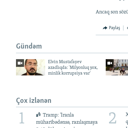
Ancaq son sözü,
Paylaş
Gündəm
Elvin Mustafayev
azadlıqda: 'Milyonluq yox,
minlik korrupsiya var'
Çox izlənən
1
2
X
Tramp: 'İranla
müharibədənsə, razılaşmaya