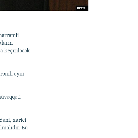
hərrəmli
aların
a keçiriləcək
rrəmli eyni
 müvəqqəti
əni, xarici
lmalıdır. Bu