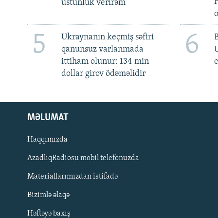
üstünlük verirəm'
5
6
Ukraynanın keçmiş səfiri
qanunsuz varlanmada
ittiham olunur: 134 min
e
dollar girov ödəməlidir
MƏLUMAT
Haqqımızda
AzadlıqRadiosu mobil telefonuzda
Materiallarımızdan istifadə
BIZI IZLƏ
Bizimlə əlaqə
Həftəyə baxış