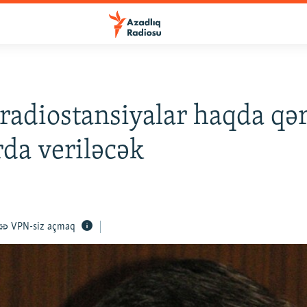
 radiostansiyalar haqda qə
da veriləcək
8
VPN-siz açmaq