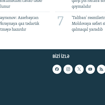
Hökumətdən cavab tələb
qarşı pis rəftara so
olunur
qoymalıdır
7
Bayramov: Azərbaycan
'Taliban' rəsmiləri
Ukraynaya qaz tədarük
Moldovaya səfəri s
tməyə hazırdır
qalmaqal yaradıb
BIZI IZLƏ