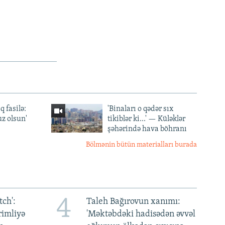
q fasilə:
'Binaları o qədər sıx
z olsun'
tikiblər ki...' — Küləklər
şəhərində hava böhranı
Bölmənin bütün materialları burada
4
ch':
Taleh Bağırovun xanımı:
rimliyə
'Məktəbdəki hadisədən əvvəl