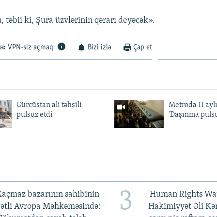
 təbii ki, Şura üzvlərinin qərarı deyəcək».
VPN-siz açmaq
Bizi izlə
Çap et
Gürcüstan ali təhsili
Metroda 11 aylı
pulsuz etdi
'Daşınma pulsu
3
açmaz bazarının sahibinin
'Human Rights Wat
qətli Avropa Məhkəməsində:
Hakimiyyət Əli Kə