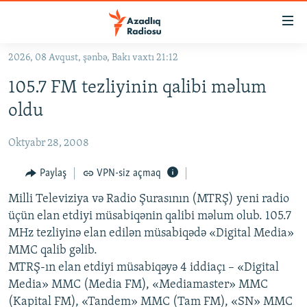
Keçid
linkləri
Əsas
2026, 08 Avqust, şənbə, Bakı vaxtı 21:12
məzmuna
GÜNDƏM
105.7 FM tezliyinin qalibi məlum
qayıt
#İZAHLA
Əsas
oldu
KORRUPSIOMETR
naviqasiyaya
qayıt
Oktyabr 28, 2008
#ƏSLINDƏ
Axtarışa
FƏRQƏ BAX
Paylaş
VPN-siz açmaq
keç
QANUNI DOĞRU
Milli Televiziya və Radio Şurasının (MTRŞ) yeni radio
üçün elan etdiyi müsabiqənin qalibi məlum olub. 105.7
ARAŞDIRMA
MHz tezliyinə elan edilən müsabiqədə «Digital Media»
MULTIMEDIA
MMC qalib gəlib.
MTRŞ-ın elan etdiyi müsabiqəyə 4 iddiaçı – «Digital
RADIO ARXIV
VIDEO
Media» MMC (Media FM), «Mediamaster» MMC
HAQQIMIZDA
FOTOQALEREYA
OXU ZALI
(Kapital FM), «Tandem» MMC (Tam FM), «SN» MMC