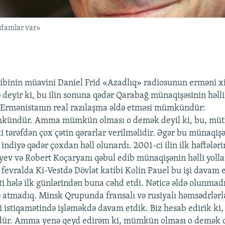
adamlar var»
ibinin müavini Daniel Frid «Azadlıq» radiosunun erməni x
deyir ki, bu ilin sonuna qədər Qarabağ münaqişəsinin həll
 Ermənistanın real razılaşma əldə etməsi mümkündür:
ümkündür. Amma mümkün olması o demək deyil ki, bu, müt
i tərəfdən çox çətin qərarlar verilməlidir. Əgər bu münaqiş
, indiyə qədər çoxdan həll olunardı. 2001-ci ilin ilk həftələ
yev və Robert Koçaryanı qəbul edib münaqişənin həlli yoll
 fevralda Ki-Vestdə Dövlət katibi Kolin Pauel bu işi davam 
i hələ ilk günlərindən buna cəhd etdi. Nəticə əldə olunma
fə atmadıq. Minsk Qrupunda fransalı və rusiyalı həmsədrlərl
i istiqamətində işləməkdə davam etdik. Biz hesab edirik ki
ür. Amma yenə qeyd edirəm ki, mümkün olması o demək de