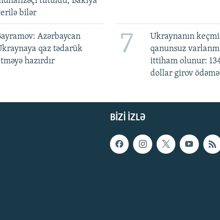
ühafizəçi tutuldu, Bakıya
erilə bilər
7
Bayramov: Azərbaycan
Ukraynanın keçmiş
Ukraynaya qaz tədarük
qanunsuz varlan
tməyə hazırdır
ittiham olunur: 13
dollar girov ödəmə
BIZI IZLƏ