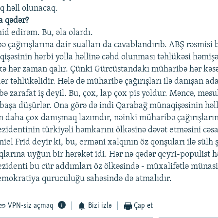
 həll olunacaq.
a qədər?
d edirəm. Bu, əla olardı.
 çağırışlarına dair sualları da cavablandırıb. ABŞ rəsmisi bi
şəsinin hərbi yolla həllinə cəhd olunması təhlükəsi həmişə 
kə hər zaman qalır. Çünki Gürcüstandakı müharibə hər kəsə 
ər təhlükəlidir. Hələ də müharibə çağırışları ilə danışan ad
zarafat iş deyil. Bu, çox, lap çox pis yoldur. Məncə, məsul
aşa düşürlər. Ona görə də indi Qarabağ münaqişəsinin həl
 daha çox danışmaq lazımdır, nəinki müharibə çağırışları
zidentinin türkiyəli həmkarını ölkəsinə dəvət etməsini cəs
el Frid deyir ki, bu, erməni xalqının öz qonşuları ilə sülh 
arına uyğun bir hərəkət idi. Hər nə qədər qeyri-populist hə
zidenti bu cür addımları öz ölkəsində - müxalifətlə münasib
demokratiya quruculuğu sahəsində də atmalıdır.
VPN-siz açmaq
Bizi izlə
Çap et