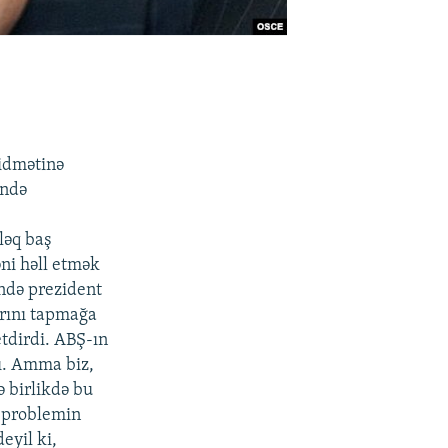
idmətinə
ində
ləq baş
əni həll etmək
rində prezident
arını tapmağa
etdirdi. ABŞ-ın
dı. Amma biz,
ə birlikdə bu
, problemin
yil ki,