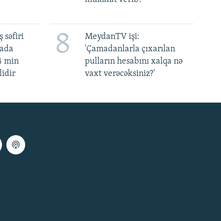
8
 səfiri
MeydanTV işi:
mada
'Çamadanlarla çıxarılan
4 min
pulların hesabını xalqa nə
lidir
vaxt verəcəksiniz?'