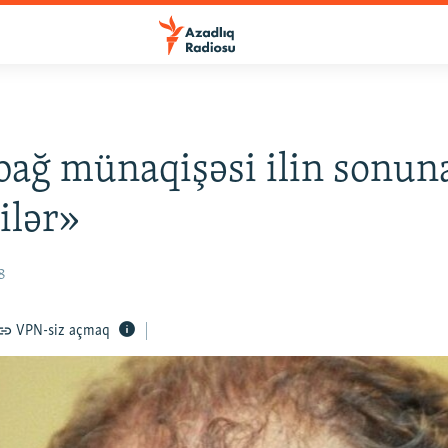
ağ münaqişəsi ilin sonuna
bilər»
8
VPN-siz açmaq