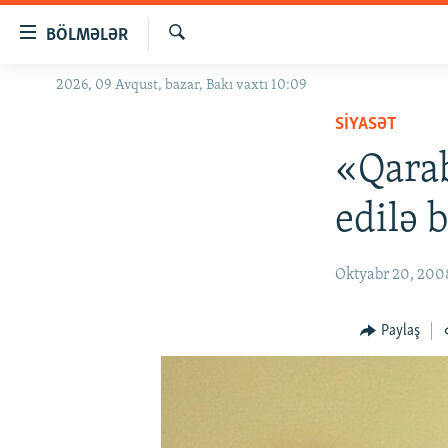
Keçid
BÖLMƏLƏR
linkləri
Axtar
Əsas
2026, 09 Avqust, bazar, Bakı vaxtı 10:09
GÜNDƏM
məzmuna
SIYASƏT
#İZAHLA
qayıt
Əsas
«Qarab
KORRUPSIOMETR
naviqasiyaya
#ƏSLINDƏ
qayıt
edilə 
Axtarışa
FƏRQƏ BAX
keç
QANUNI DOĞRU
Oktyabr 20, 200
ARAŞDIRMA
Paylaş
MULTIMEDIA
RADIO ARXIV
VIDEO
HAQQIMIZDA
FOTOQALEREYA
OXU ZALI