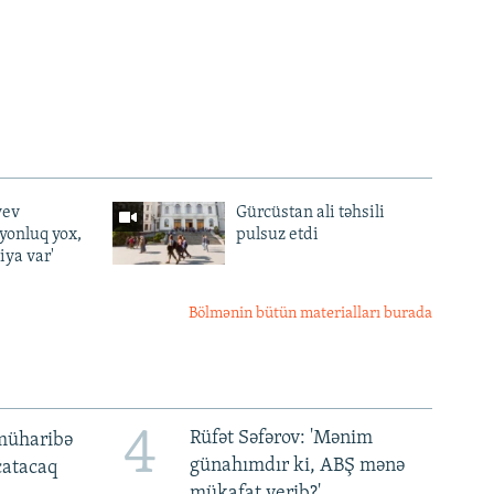
yev
Gürcüstan ali təhsili
lyonluq yox,
pulsuz etdi
iya var'
Bölmənin bütün materialları burada
4
Rüfət Səfərov: 'Mənim
müharibə
günahımdır ki, ABŞ mənə
 çatacaq
mükafat verib?'