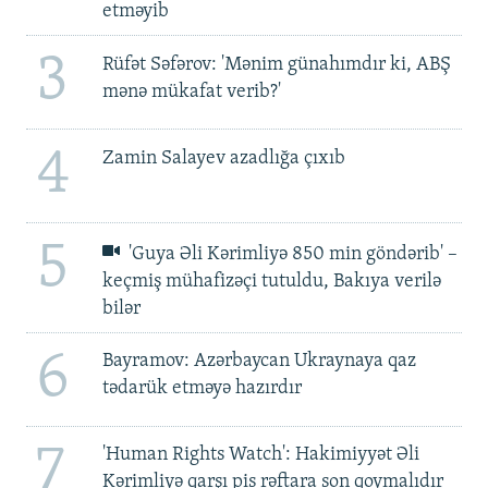
etməyib
3
Rüfət Səfərov: 'Mənim günahımdır ki, ABŞ
mənə mükafat verib?'
4
Zamin Salayev azadlığa çıxıb
5
'Guya Əli Kərimliyə 850 min göndərib' –
keçmiş mühafizəçi tutuldu, Bakıya verilə
bilər
6
Bayramov: Azərbaycan Ukraynaya qaz
tədarük etməyə hazırdır
7
'Human Rights Watch': Hakimiyyət Əli
Kərimliyə qarşı pis rəftara son qoymalıdır