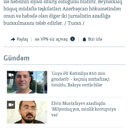
isə həbsinin siyasi sifariş olduğunu bildirir. Beynəlxalq
hüquq müdafiə təşkilatları Azərbaycan hökumətindən
onun və həbsdə olan digər iki jurnalistin azadlığa
buraxılmasını tələb edirlər. / Turan /
Paylaş
VPN-siz açmaq
Bizi izlə
Gündəm
'Guya Əli Kərimliyə 850 min
göndərib' – keçmiş mühafizəçi
tutuldu, Bakıya verilə bilər
Elvin Mustafayev azadlıqda:
'Milyonluq yox, minlik korrupsiya
var'