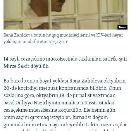
İNFOQRAFIKA
AZƏRBAYCAN ƏDƏBIYYATI KITABXANASI
MISSIYAMIZ
BIZI IZLƏ
KARIKATURA
İSLAM VƏ DEMOKRATIYA
PEŞƏ ETIKASI VƏ JURNALISTIKA STANDARTLARIMIZ
İZ - MƏDƏNIYYƏT PROQRAMI
MATERIALLARIMIZDAN ISTIFADƏ
Rəna Zahidova bütün hüquq müdafiəçilərini və KİV-ləri həyat
AZADLIQRADIOSU MOBIL TELEFONUNUZDA
RFE/RL-in bütün saytları
yoldaşını müdafiə etməyə çağırır
BIZIMLƏ ƏLAQƏ
XƏBƏR BÜLLETENLƏRIMIZ
14 saylı cəzaçəkmə müəssisəsində saxlanılan satirik-şair
Mirzə Sakit döyülüb.
Bu barədə onun həyat yoldaşı Rəna Zahidova oktyabrın
20-də keçirdiyi mətbuat konfransında bildirib. Onun
sözlərinə görə, oktyabrın 18-də jurnalist vaxtından
əvvəl Ədliyyə Nazirliyinin müalicə müəssisəsindən
cəzaçəkmə müəssisəsinə köçürülüb. Elə həmin gün
onun saçını qırxmaq istəyiblər. Jurnalist doğum
günündə bunu etməməyi xahiş edib. Lakin, nəzarətçilər