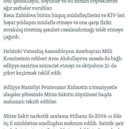
onu qandallayıb, döyüblər və bu zaman böyrəklərinə
ağır zərbələr vurublar.
Rəna Zahidova bütün hüquq müdafiəçilərini və KİV-ləri
həyat yoldaşını müdafiə etməyə və ona qarşı fiziki
zorakılıq törətmiş şəxsləri cəzalandırmağı tələb etməyə
çağırıb.
Helsinki Vətəndaş Assambleyası Azərbaycan Milli
Komitəsinin rəhbəri Arzu Abdullayeva məsələ ilə bağlı
ədliyyə nazirinə müraciət etməyi və oktyabrın 21-də
piket keçirmək təklif edib.
Ədliyyə Nazirliyi Penitensiar Xidmətin ictimaiyyətlə
əlaqələr şöbəsində Mirzə Sakitin döyülməsi haqda
məlumatı təkzib ediblər.
Mirzə Sakit narkotik saxlama ittihamı ilə 2006-cı ildə
üç il müddətinə azadlıqdan məhrum edilib. Satirik-şair