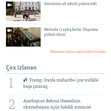
Gürcüstan ali təhsili pulsuz etdi
Metroda 11 aylıq fasilə: 'Daşınma
pulsuz olsun'
Bölmənin bütün materialları burada
Çox izlənən
1
Tramp: İranla müharibə 'çox tezliklə'
başa çatacaq
2
Azərbaycan Bəhruz Həsənlinin
ekstradisiyası üçün hələlik müraciət