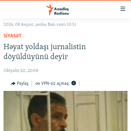
Keçid
linkləri
Əsas
2026, 08 Avqust, şənbə, Bakı vaxtı 10:51
məzmuna
GÜNDƏM
SIYASƏT
qayıt
#İZAHLA
Əsas
Həyat yoldaşı jurnalistin
KORRUPSIOMETR
naviqasiyaya
döyüldüyünü deyir
qayıt
#ƏSLINDƏ
Axtarışa
Oktyabr 20, 2008
FƏRQƏ BAX
keç
QANUNI DOĞRU
Paylaş
VPN-siz açmaq
ARAŞDIRMA
MULTIMEDIA
RADIO ARXIV
VIDEO
HAQQIMIZDA
FOTOQALEREYA
OXU ZALI