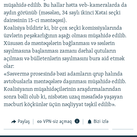
müşahidə edilib. Bu hallar hətta veb-kameralarda da
İNFOQRAFIKA
AZƏRBAYCAN ƏDƏBIYYATI KITABXANASI
MISSIYAMIZ
BIZI IZLƏ
aydın görünüb (məsələn, 34 saylı ikinci Xətai seçki
KARIKATURA
İSLAM VƏ DEMOKRATIYA
PEŞƏ ETIKASI VƏ JURNALISTIKA STANDARTLARIMIZ
dairəsinin 15-ci məntəqəsi).
Koalisiya bildirir ki, bir çox seçki komissiyalarında
İZ - MƏDƏNIYYƏT PROQRAMI
MATERIALLARIMIZDAN ISTIFADƏ
üzvlərin peşəkarlığının aşağı olması müşahidə edilib.
AZADLIQRADIOSU MOBIL TELEFONUNUZDA
RFE/RL-in bütün saytları
Xüsusən də məntəqələrin bağlanması və səslərin
BIZIMLƏ ƏLAQƏ
sayılmasına başlanması zamanı dərhal qutuların
açılması və bülletenlərin sayılmasını bura aid etmək
XƏBƏR BÜLLETENLƏRIMIZ
olar:
«Səsvermə prosesində bəzi adamların qrup halında
avtobuslarla məntəqələrə daşınması müşahidə edilib.
Koalisiyanın müşahidəçilərinin araşdırmalarından
sonra bəlli olub ki, nisbətən uzaq məsafədə yaşayan
məcburi köçkünlər üçün nəqliyyat təşkil edilib».
Paylaş
VPN-siz açmaq
Bizi izlə