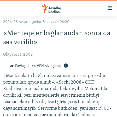
Keçid
linkləri
Əsas
2026, 08 Avqust, şənbə, Bakı vaxtı 08:20
məzmuna
GÜNDƏM
«Məntəqələr bağlanandan sonra da
qayıt
#İZAHLA
Əsas
səs verilib»
KORRUPSIOMETR
naviqasiyaya
qayıt
Oktyabr 16, 2008
#ƏSLINDƏ
Axtarışa
FƏRQƏ BAX
Paylaş
VPN-siz açmaq
keç
QANUNI DOĞRU
«Məntəqələrin bağlanması zamanı bir sıra prosedur
pozuntuları qeydə alınıb». «Seçki 2008» QHT
ARAŞDIRMA
Koalisiyasının məlumatında belə deyilir. Məlumatda
MULTIMEDIA
deyilir ki, bəzi məntəqələrdə səsvermənin bitdiyi
rəsmən elan edilsə də, içəri giriş-çıxış tam olaraq
RADIO ARXIV
VIDEO
dayandırılmayıb. Səsvermə bitdikdən, yəni saat 19.00-
HAQQIMIZDA
FOTOQALEREYA
OXU ZALI
dan sonra məntəqələrə adamların daxil olması