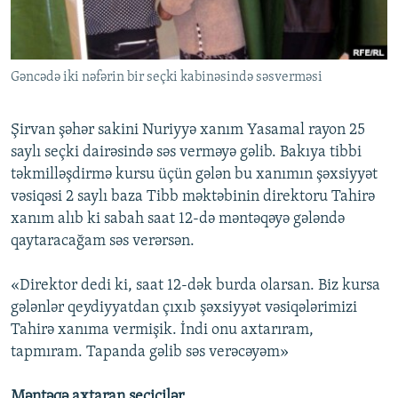
İNFOQRAFIKA
AZƏRBAYCAN ƏDƏBIYYATI KITABXANASI
MISSIYAMIZ
BIZI IZLƏ
KARIKATURA
İSLAM VƏ DEMOKRATIYA
PEŞƏ ETIKASI VƏ JURNALISTIKA STANDARTLARIMIZ
Gəncədə iki nəfərin bir seçki kabinəsində səsverməsi
İZ - MƏDƏNIYYƏT PROQRAMI
MATERIALLARIMIZDAN ISTIFADƏ
AZADLIQRADIOSU MOBIL TELEFONUNUZDA
RFE/RL-in bütün saytları
Şirvan şəhər sakini Nuriyyə xanım Yasamal rayon 25
BIZIMLƏ ƏLAQƏ
saylı seçki dairəsində səs verməyə gəlib. Bakıya tibbi
təkmilləşdirmə kursu üçün gələn bu xanımın şəxsiyyət
XƏBƏR BÜLLETENLƏRIMIZ
vəsiqəsi 2 saylı baza Tibb məktəbinin direktoru Tahirə
xanım alıb ki sabah saat 12-də məntəqəyə gələndə
qaytaracağam səs verərsən.
«Direktor dedi ki, saat 12-dək burda olarsan. Biz kursa
gələnlər qeydiyyatdan çıxıb şəxsiyyət vəsiqələrimizi
Tahirə xanıma vermişik. İndi onu axtarıram,
tapmıram. Tapanda gəlib səs verəcəyəm»
Məntəqə axtaran seçicilər