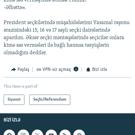
kimə səs verməyində kömək etdiniz?
-Əlbəttə».
Prezident seçkilərində müşahidələrimi Yasamal rayonu
ərazisindəki 15, 16 və 17 saylı seçki dairələrində
apardım. Əksər seçki məntəqələrində seçicilər onlara
kimə səs vermələri ilə bağlı hansısa təzyiqlərin
olmadığını dedilər.
Paylaş
VPN-siz açmaq
Bizi izlə
This item is part of
Siyasət
Seçki/Referendum
BIZI IZLƏ