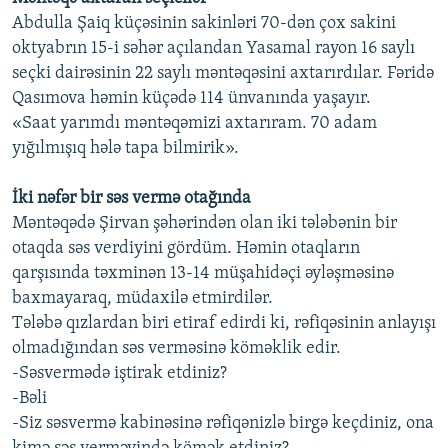
Abdulla Şaiq küçəsinin sakinləri 70-dən çox sakini
oktyabrın 15-i səhər açılandan Yasamal rayon 16 saylı
seçki dairəsinin 22 saylı məntəqəsini axtarırdılar. Fəridə
Qasımova həmin küçədə 114 ünvanında yaşayır.
«Saat yarımdı məntəqəmizi axtarıram. 70 adam
yığılmışıq hələ tapa bilmirik».
İki nəfər bir səs vermə otağında
Məntəqədə Şirvan şəhərindən olan iki tələbənin bir
otaqda səs verdiyini gördüm. Həmin otaqların
qarşısında təxminən 13-14 müşahidəçi əyləşməsinə
baxmayaraq, müdaxilə etmirdilər.
Tələbə qızlardan biri etiraf edirdi ki, rəfiqəsinin anlayışı
olmadığından səs verməsinə köməklik edir.
-Səsvermədə iştirak etdiniz?
-Bəli
-Siz səsvermə kabinəsinə rəfiqənizlə birgə keçdiniz, ona