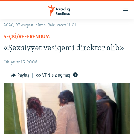
Keçid
linkləri
Əsas
2026, 07 Avqust, cümə, Bakı vaxtı 11:01
məzmuna
GÜNDƏM
SEÇKI/REFERENDUM
qayıt
#İZAHLA
Əsas
«Şəxsiyyət vəsiqəmi direktor alıb»
KORRUPSIOMETR
naviqasiyaya
qayıt
Oktyabr 15, 2008
#ƏSLINDƏ
Axtarışa
FƏRQƏ BAX
Paylaş
VPN-siz açmaq
keç
QANUNI DOĞRU
ARAŞDIRMA
MULTIMEDIA
RADIO ARXIV
VIDEO
HAQQIMIZDA
FOTOQALEREYA
OXU ZALI