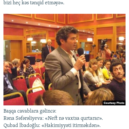
bizi heç kəs tənqid etməyə».
Başqa cavablara gəlincə:
Rəna Səfərəliyeva: «Neft nə vaxtsa qurtarar».
Qubad İbadoğlu: «Hakimiyyəti itirməkdən».