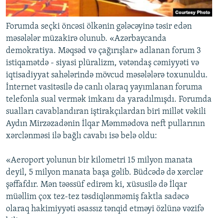
Forumda seçki öncəsi ölkənin gələcəyinə təsir edən
məsələlər müzakirə olunub. «Azərbaycanda
demokratiya. Məqsəd və çağırışlar» adlanan forum 3
istiqamətdə - siyasi plüralizm, vətəndaş cəmiyyəti və
iqtisadiyyat sahələrində mövcud məsələlərə toxunuldu.
İnternet vasitəsilə də canlı olaraq yayımlanan foruma
telefonla sual vermək imkanı da yaradılmışdı. Forumda
sualları cavablandıran iştirakçılardan biri millət vəkili
Aydın Mirzəzadənin İlqar Məmmədova neft pullarının
xərclənməsi ilə bağlı cavabı isə belə oldu:
«Aeroport yolunun bir kilometri 15 milyon manata
deyil, 5 milyon manata başa gəlib. Büdcədə də xərclər
şəffafdır. Mən təəssüf edirəm ki, xüsusilə də İlqar
müəllim çox tez-tez təsdiqlənməmiş faktla sadəcə
olaraq hakimiyyəti əsassız tənqid etməyi özlünə vəzifə