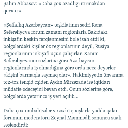
Şahin Abbasov: «Daha çox azadlığı itirməkdən
qorxur».
«Şəffaflıq Azərbaycan» təşkilatının sədri Rəna
Səfərəliyeva forum zamanı regionlarla Bakıdakı
inkişafın kəskin fərqlənməsini belə izah etdi ki,
bölgələrdəki kişilər öz regionlarının deyil, Rusiya
regionlarının inkişafı üçün çalışırlar. Xanım
Səfərəliyevanın sözlərinə görə Azərbaycan
regionlarında iş olmadığına görə orda necə deyərlər
«kişini barmaqla saymaq olar». Hakimiyyətin ünvanına
tez-tez tənqid eşidən Aydın Mirzəzadə isə iqtidarı
müdafiə edəcəyini bəyan etdi. Onun sözlərinə görə,
bölgələrdə yetərincə iş yeri açılıb...
Daha çox mübahisələr və əsəbi çıxışlarla yadda qalan
forumun moderatoru Zeynal Məmmədli sonuncu sualı
səsləndirdi: