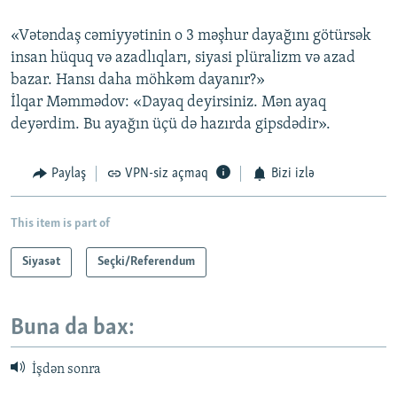
«Vətəndaş cəmiyyətinin o 3 məşhur dayağını götürsək
insan hüquq və azadlıqları, siyasi plüralizm və azad
bazar. Hansı daha möhkəm dayanır?»
İlqar Məmmədov: «Dayaq deyirsiniz. Mən ayaq
deyərdim. Bu ayağın üçü də hazırda gipsdədir».
Paylaş
VPN-siz açmaq
Bizi izlə
This item is part of
Siyasət
Seçki/Referendum
Buna da bax:
İşdən sonra