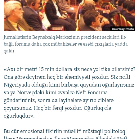
İNFOQRAFIKA
AZƏRBAYCAN ƏDƏBIYYATI KITABXANASI
MISSIYAMIZ
BIZI IZLƏ
KARIKATURA
İSLAM VƏ DEMOKRATIYA
PEŞƏ ETIKASI VƏ JURNALISTIKA STANDARTLARIMIZ
İZ - MƏDƏNIYYƏT PROQRAMI
MATERIALLARIMIZDAN ISTIFADƏ
Jurnalistlərin Beynəlxalq Mərkəzinin prezident seçkiləri ilə
AZADLIQRADIOSU MOBIL TELEFONUNUZDA
RFE/RL-in bütün saytları
bağlı forumu daha çox mübahisələr və əsəbi çıxışlarla yadda
BIZIMLƏ ƏLAQƏ
qaldı
XƏBƏR BÜLLETENLƏRIMIZ
«Axı bir metri 15 min dollara siz necə yol tikə bilərsiniz?
Ona görə deyirəm heç bir əhəmiyyəti yoxdur. Siz nefti
Nigeriyada olduğu kimi birbaşa quyudan oğurlayırsınız
və ya Norveçdəki kimi əvvəlcə Neft Fonduna
göndərirsiniz, sonra da layihələrə ayırıb ciblərə
qoyursunuz. Heç bir fərqi yoxdur. Oğurluq elə
oğurluqdur».
Bu cür emosional fikirlin müəllifi müstəqil politoloq