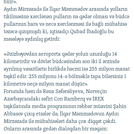
bilir».
Aydın Mirzəzadə ilə İlqar Məmmədov arasında yolların
tikilməsinə xərclənən pulların nə qədər olması və büdcə
pullarının hara və necə xərclənməsi ilə bağlı mübahisə
təzəcə qızışmışdı ki, iqtisadçı Qubad İbadoğlu bu
məsələyə aydınlıq gətirdi:
«Əzizbəyovdan aeroporta qədər yolun uzunluğu 14
kilometrdir və dövlət büdcəsindən son iki il ərzində
ayrılmış vəsaitlərin birlikdə həcmi isə 255 milyon manat
təşkil edir. 255 milyonu 14-ə bölməklə tapa bilərsiniz 1
kilometrə neçə milyon manat düşür».
Forumda həm də Rəna Səfərəliyeva, Norveçin
Azərbaycandakı səfiri Con Ramberq və İREX
təşkilatında media proqramının rəhbər müavini Şahin
Abbasov çıxış etsələr də, İlqar Məmmədovun Aydın
Mirzəzadə ilə mübahisələri daha çox diqqət çəkdi.
Onların arasında gedən dialoqdan bir məqam: