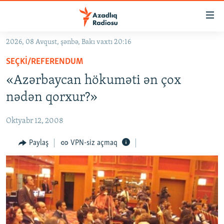
Keçid
linkləri
Əsas
2026, 08 Avqust, şənbə, Bakı vaxtı 20:16
məzmuna
GÜNDƏM
SEÇKI/REFERENDUM
qayıt
#İZAHLA
Əsas
«Azərbaycan hökuməti ən çox
KORRUPSIOMETR
naviqasiyaya
nədən qorxur?»
qayıt
#ƏSLINDƏ
Axtarışa
Oktyabr 12, 2008
FƏRQƏ BAX
keç
QANUNI DOĞRU
Paylaş
VPN-siz açmaq
ARAŞDIRMA
MULTIMEDIA
RADIO ARXIV
VIDEO
HAQQIMIZDA
FOTOQALEREYA
OXU ZALI