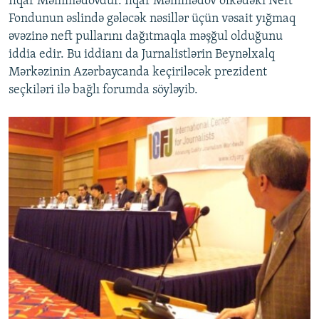
İlqar Məmmədovdur. İlqar Məmmədov ölkədəki Neft
Fondunun əslində gələcək nəsillər üçün vəsait yığmaq
əvəzinə neft pullarını dağıtmaqla məşğul olduğunu
iddia edir. Bu iddianı da Jurnalistlərin Beynəlxalq
Mərkəzinin Azərbaycanda keçiriləcək prezident
seçkiləri ilə bağlı forumda söyləyib.