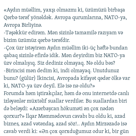
«Aydın müəllim, yaxşı olmazmı ki, üzümüzü birbaşa
Qərbə tərəf yönəldək. Avropa qurumlarına, NATO-ya,
Avropa Birliyinə.
-Təşəkkür edirəm. Mən sizinlə tamamilə razıyam və
bizim üzümüz qərbə tərəfdir.
-Çox üzr istəyirəm Aydın müəllim iki-üç həftə bundan
qabaq sizinlə efirdə idik. Mən deyirdim biz NATO-ya
üzv olmalıyıq. Siz dediniz olmayaq. Nə oldu bəs?
-Birincisi mən dedim ki, indi olmayaq. Unutdunuz
bunu? (gülür) İkincisi, Avropada kifayət qədər ölkə var
ki, NATO-ya üzv deyil. Elə isə nə oldu?»
Forumda həm iştirakçılar, həm də onu internetdə canlı
izləyənlər müxtəlif suallar verdilər. Bu suallardan biri
də beləydi: «Azərbaycan hökuməti ən çox nədən
qorxur?» İlqar Məmmədovun cavabı bu oldu ki, azad
biznes, azad vətəndaş, azad söz!.. Aydın Mirzəzadə isə
cavab verdi ki: «Ən çox qorxduğumuz odur ki, bir gün