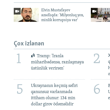
Elvin Mustafayev
azadlıqda: 'Milyonluq yox,
minlik korrupsiya var'
Çox izlənən
1
2
X
Tramp: 'İranla
müharibədənsə, razılaşmaya
üstünlük verirəm'
5
6
Ukraynanın keçmiş səfiri
qanunsuz varlanmada
ittiham olunur: 134 min
e
dollar girov ödəməlidir