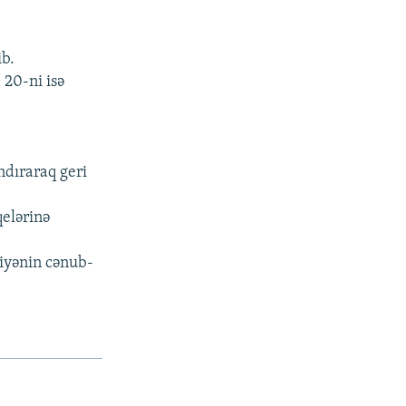
ib.
20-ni isə
ndıraraq geri
qelərinə
iyənin cənub-