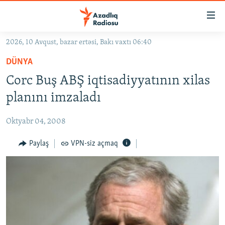
Keçid
linkləri
Əsas
2026, 10 Avqust, bazar ertəsi, Bakı vaxtı 06:40
məzmuna
GÜNDƏM
DÜNYA
qayıt
#İZAHLA
Əsas
Corc Buş ABŞ iqtisadiyyatının xilas
KORRUPSIOMETR
naviqasiyaya
planını imzaladı
qayıt
#ƏSLINDƏ
Axtarışa
Oktyabr 04, 2008
FƏRQƏ BAX
keç
QANUNI DOĞRU
Paylaş
VPN-siz açmaq
ARAŞDIRMA
MULTIMEDIA
RADIO ARXIV
VIDEO
HAQQIMIZDA
FOTOQALEREYA
OXU ZALI