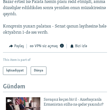
Bazar ertəsi isə Palata həmin planı rədd etmişdi, amma
düzəlişlər edildikdən sonra yenidən onun müzakirəsinə
qayıtdı.
Konqresin yuxarı palatası - Senat qanun layihəsinə hələ
oktyabrın 1-də səs verib.
Paylaş
VPN-siz açmaq
Bizi izlə
This item is part of
İqtisadiyyat
Dünya
Gündəm
Savaşsız keçən bir il - Azərbaycanla
Ermənistan sülhə nə qədər yaxındır?