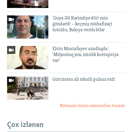
'Guya Əli Kərimliyə 850 min
göndərib' – keçmiş mühafizəçi
tutuldu, Bakıya verilə bilər
Elvin Mustafayev azadlıqda:
'Milyonluq yox, minlik korrupsiya
var'
Gürcüstan ali təhsili pulsuz etdi
Bölmənin bütün materialları burada
Çox izlənən