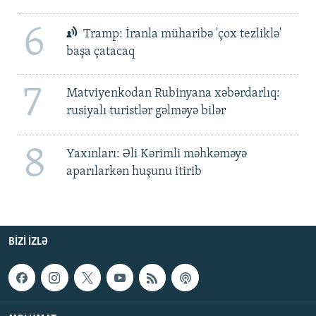
6
Tramp: İranla müharibə 'çox tezliklə'
başa çatacaq
7
Matviyenkodan Rubinyana xəbərdarlıq:
rusiyalı turistlər gəlməyə bilər
8
Yaxınları: Əli Kərimli məhkəməyə
aparılarkən huşunu itirib
BIZI IZLƏ