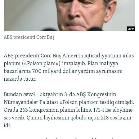
İNFOQRAFIKA
AZƏRBAYCAN ƏDƏBIYYATI KITABXANASI
MISSIYAMIZ
BIZI IZLƏ
KARIKATURA
İSLAM VƏ DEMOKRATIYA
PEŞƏ ETIKASI VƏ JURNALISTIKA STANDARTLARIMIZ
İZ - MƏDƏNIYYƏT PROQRAMI
MATERIALLARIMIZDAN ISTIFADƏ
ABŞ prezidenti Corc Buş
AZADLIQRADIOSU MOBIL TELEFONUNUZDA
RFE/RL-in bütün saytları
BIZIMLƏ ƏLAQƏ
ABŞ prezidenti Corc Buş Amerika iqtisadiyyatının xilas
XƏBƏR BÜLLETENLƏRIMIZ
planını («Polson planı») imzalayıb. Plan maliyyə
bazarlarına 700 milyard dollar yardım ayrılmasını
nəzərdə tutur.
Bundan əvvəl - oktyabrın 3-də ABŞ Konqresinin
Nümayəndələr Palatası «Polson planı»nı təsdiq etmişdi.
Orada 263 konqresmen planın lehinə, 171-i isə əleyhinə
səs verib. Qanun layihəsinin qəbulu üçün 218 səs lazım
idi.