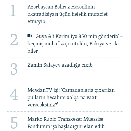
1
Azərbaycan Bəhruz Həsənlinin
ekstradisiyası üçün hələlik müraciət
etməyib
2
'Guya Əli Kərimliyə 850 min göndərib' –
keçmiş mühafizəçi tutuldu, Bakıya verilə
bilər
3
Zamin Salayev azadlığa çıxıb
4
MeydanTV işi: 'Çamadanlarla çıxarılan
pulların hesabını xalqa nə vaxt
verəcəksiniz?'
5
Marko Rubio Transxəzər Müəssisə
Fondunun işə başladığını elan edib