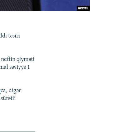
di təsiri
 neftin qiyməti
mal səviyyə 1
ca, digər
sürətli