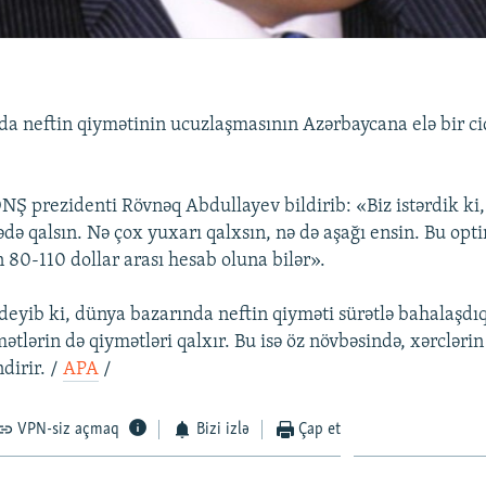
a neftin qiymətinin ucuzlaşmasının Azərbaycana elə bir cid
Ş prezidenti Rövnəq Abdullayev bildirib: «Biz istərdik ki,
də qalsın. Nə çox yuxarı qalxsın, nə də aşağı ensin. Bu opti
 80-110 dollar arası hesab oluna bilər».
deyib ki, dünya bazarında neftin qiyməti sürətlə bahalaşdıq
tlərin də qiymətləri qalxır. Bu isə öz növbəsində, xərclərin 
ndirir. /
APA
/
VPN-siz açmaq
Bizi izlə
Çap et