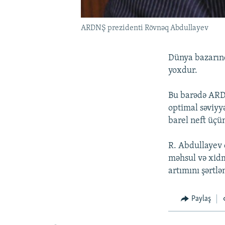
ARDNŞ prezidenti Rövnəq Abdullayev
Dünya bazarınd
yoxdur.
Bu barədə ARDN
optimal səviyyə
barel neft üçün
R. Abdullayev 
məhsul və xidmə
artımını şərtlə
Paylaş