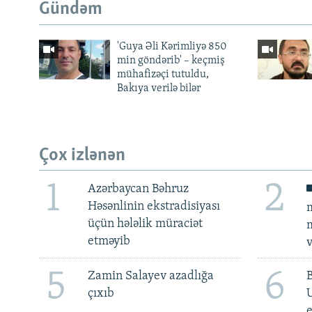
Gündəm
'Guya Əli Kərimliyə 850
min göndərib' – keçmiş
mühafizəçi tutuldu,
Bakıya verilə bilər
Çox izlənən
1
2
Azərbaycan Bəhruz
Həsənlinin ekstradisiyası
m
üçün hələlik müraciət
m
etməyib
v
5
6
Zamin Salayev azadlığa
çıxıb
e