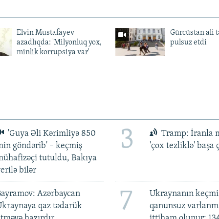
Elvin Mustafayev
Gürcüstan ali t
azadlıqda: 'Milyonluq yox,
pulsuz etdi
minlik korrupsiya var'
3
'Guya Əli Kərimliyə 850
Tramp: İranla 
in göndərib' – keçmiş
'çox tezliklə' başa
ühafizəçi tutuldu, Bakıya
erilə bilər
7
Bayramov: Azərbaycan
Ukraynanın keçmiş
Ukraynaya qaz tədarük
qanunsuz varlan
tməyə hazırdır
ittiham olunur: 13