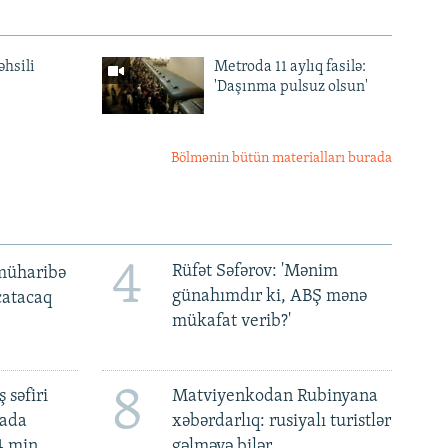
əhsili
Metroda 11 aylıq fasilə:
'Daşınma pulsuz olsun'
Bölmənin bütün materialları burada
4
Rüfət Səfərov: 'Mənim
müharibə
günahımdır ki, ABŞ mənə
 çatacaq
mükafat verib?'
8
 səfiri
Matviyenkodan Rubinyana
mada
xəbərdarlıq: rusiyalı turistlər
4 min
gəlməyə bilər