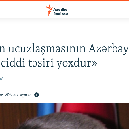
n ucuzlaşmasının Azərba
r ciddi təsiri yoxdur»
08
VPN-siz açmaq