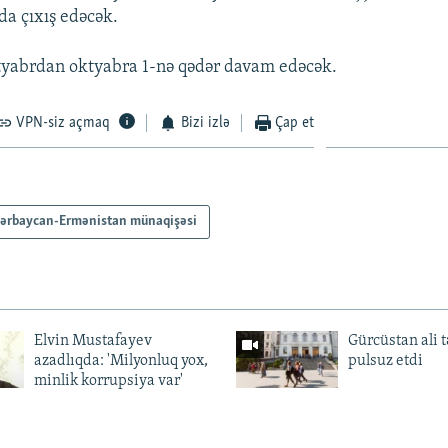
da çıxış edəcək.
tyabrdan oktyabra 1-nə qədər davam edəcək.
VPN-siz açmaq
Bizi izlə
Çap et
ərbaycan-Ermənistan münaqişəsi
Elvin Mustafayev
Gürcüstan ali t
azadlıqda: 'Milyonluq yox,
pulsuz etdi
minlik korrupsiya var'