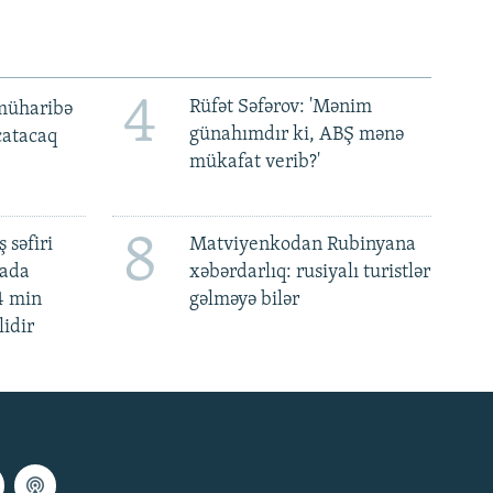
4
Rüfət Səfərov: 'Mənim
müharibə
günahımdır ki, ABŞ mənə
 çatacaq
mükafat verib?'
8
 səfiri
Matviyenkodan Rubinyana
mada
xəbərdarlıq: rusiyalı turistlər
4 min
gəlməyə bilər
lidir