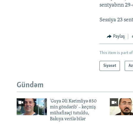
sentyabrın 29-
Sessiya 23 sen
Paylaş
This item is part of
Siyasət
Az
Gündəm
'Guya Əli Kərimliyə 850
min göndərib' – keçmiş
mühafizəçi tutuldu,
Bakıya verilə bilər