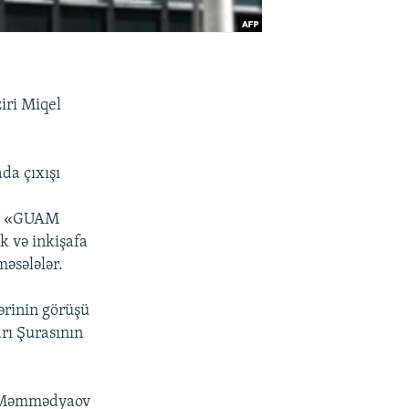
ziri Miqel
da çıxışı
lar «GUAM
k və inkişafa
məsələlər.
ərinin görüşü
rı Şurasının
ar Məmmədyaov