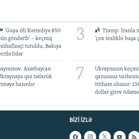
3
'Guya Əli Kərimliyə 850
Tramp: İranla 
in göndərib' – keçmiş
'çox tezliklə' başa
ühafizəçi tutuldu, Bakıya
erilə bilər
7
Bayramov: Azərbaycan
Ukraynanın keçmiş
Ukraynaya qaz tədarük
qanunsuz varlan
tməyə hazırdır
ittiham olunur: 13
dollar girov ödəmə
BIZI IZLƏ