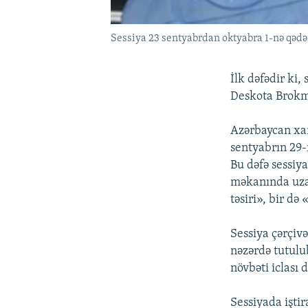
Sessiya 23 sentyabrdan oktyabra 1-nə qəd
İlk dəfədir ki,
Deskota Brokma
Azərbaycan xar
sentyabrın 29-
Bu dəfə sessiy
məkanında uzad
təsiri», bir də
Sessiya çərçiv
nəzərdə tutulu
növbəti iclası 
Sessiyada işti