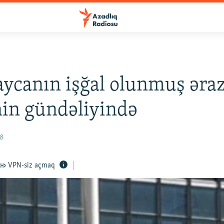
ycanın işğal olunmuş əraz
in gündəliyində
08
VPN-siz açmaq