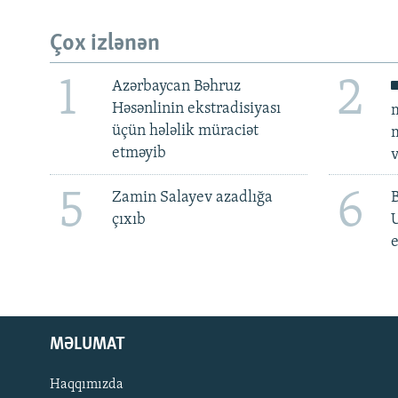
Çox izlənən
1
2
Azərbaycan Bəhruz
Həsənlinin ekstradisiyası
m
üçün hələlik müraciət
m
etməyib
v
5
6
Zamin Salayev azadlığa
çıxıb
e
MƏLUMAT
Haqqımızda