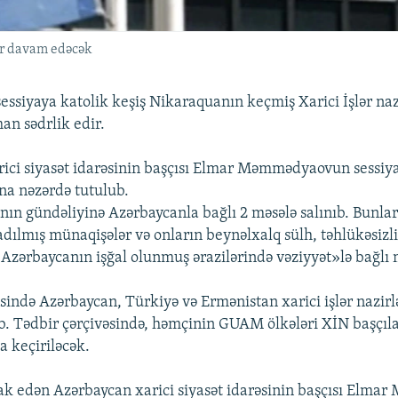
ər davam edəcək
 sessiyaya katolik keşiş Nikaraquanın keçmiş Xarici İşlər na
n sədrlik edir.
ici siyasət idarəsinin başçısı Elmar Məmmədyaovun sessiya
na nəzərdə tutulub.
anın gündəliyinə Azərbaycanla bağlı 2 məsələ salınıb. Bun
ılmış münaqişələr və onların beynəlxalq sülh, təhlükəsizli
 «Azərbaycanın işğal olunmuş ərazilərində vəziyyət»lə bağlı 
əsində Azərbaycan, Türkiyə və Ermənistan xarici işlər nazirl
b. Tədbir çərçivəsində, həmçinin GUAM ölkələri XİN başçıla
da keçiriləcək.
rak edən Azərbaycan xarici siyasət idarəsinin başçısı Elm