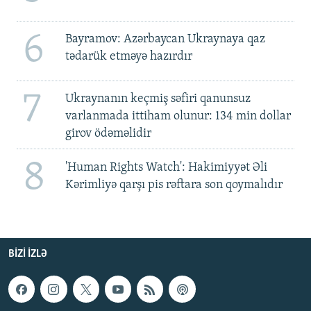
6
Bayramov: Azərbaycan Ukraynaya qaz
tədarük etməyə hazırdır
7
Ukraynanın keçmiş səfiri qanunsuz
varlanmada ittiham olunur: 134 min dollar
girov ödəməlidir
8
'Human Rights Watch': Hakimiyyət Əli
Kərimliyə qarşı pis rəftara son qoymalıdır
BIZI IZLƏ