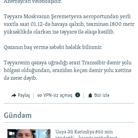
Azərbaycan vətəndaşıdır.
Təyyarə Moskvanın Şeremetyeva aeroportundan yerli
vaxtla saat 01.12-də havaya qalxıb, təxminən 1800 metr
yüksəklikdə olarkən isə təyyarə ilə əlaqə kəsilib.
Qəzanın baş vermə səbəbi hələlik bilinmir.
Təyyarənin qəzaya uğradığı ərazi Transsibir dəmir yolu
bölgəsi olduğundan, ərazidən keçən dəmir yolu xəttinə
də zərər dəyib.
Paylaş
VPN-siz açmaq
Bizi izlə
Gündəm
'Guya Əli Kərimliyə 850 min