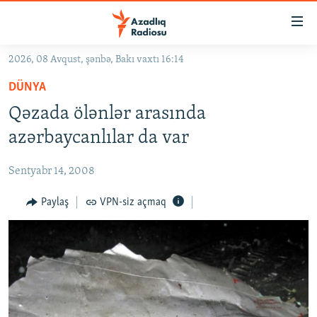
Keçid
linkləri
Əsas
2026, 08 Avqust, şənbə, Bakı vaxtı 16:14
məzmuna
GÜNDƏM
DÜNYA
qayıt
#İZAHLA
Əsas
Qəzada ölənlər arasında
KORRUPSIOMETR
naviqasiyaya
azərbaycanlılar da var
qayıt
#ƏSLINDƏ
Axtarışa
Sentyabr 14, 2008
FƏRQƏ BAX
keç
QANUNI DOĞRU
Paylaş
VPN-siz açmaq
ARAŞDIRMA
MULTIMEDIA
RADIO ARXIV
VIDEO
HAQQIMIZDA
FOTOQALEREYA
OXU ZALI