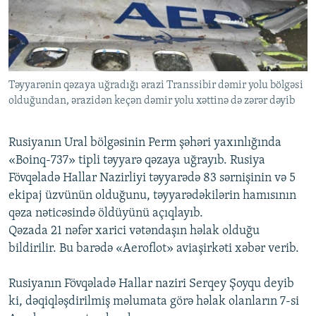
İNFOQRAFIKA
AZƏRBAYCAN ƏDƏBIYYATI KITABXANASI
MISSIYAMIZ
BIZI IZLƏ
KARIKATURA
İSLAM VƏ DEMOKRATIYA
PEŞƏ ETIKASI VƏ JURNALISTIKA STANDARTLARIMIZ
İZ - MƏDƏNIYYƏT PROQRAMI
MATERIALLARIMIZDAN ISTIFADƏ
Təyyarənin qəzaya uğradığı ərazi Transsibir dəmir yolu bölgəsi
AZADLIQRADIOSU MOBIL TELEFONUNUZDA
RFE/RL-in bütün saytları
olduğundan, ərazidən keçən dəmir yolu xəttinə də zərər dəyib
BIZIMLƏ ƏLAQƏ
XƏBƏR BÜLLETENLƏRIMIZ
Rusiyanın Ural bölgəsinin Perm şəhəri yaxınlığında
«Boinq-737» tipli təyyarə qəzaya uğrayıb. Rusiya
Fövqəladə Hallar Nazirliyi təyyarədə 83 sərnişinin və 5
ekipaj üzvünün olduğunu, təyyarədəkilərin hamısının
qəza nəticəsində öldüyünü açıqlayıb.
Qəzada 21 nəfər xarici vətəndaşın həlak olduğu
bildirilir. Bu barədə «Aeroflot» aviaşirkəti xəbər verib.
Rusiyanın Fövqəladə Hallar naziri Serqey Şoyqu deyib
ki, dəqiqləşdirilmiş məlumata görə həlak olanların 7-si