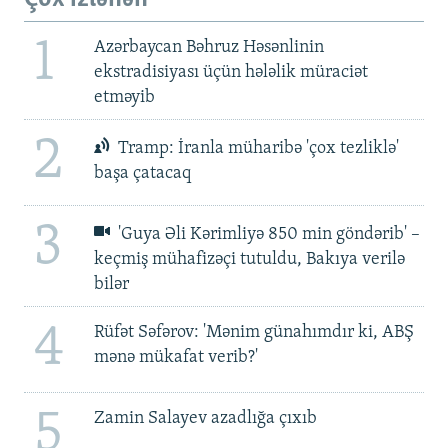
1
Azərbaycan Bəhruz Həsənlinin
ekstradisiyası üçün hələlik müraciət
etməyib
2
Tramp: İranla müharibə 'çox tezliklə'
başa çatacaq
3
'Guya Əli Kərimliyə 850 min göndərib' –
keçmiş mühafizəçi tutuldu, Bakıya verilə
bilər
4
Rüfət Səfərov: 'Mənim günahımdır ki, ABŞ
mənə mükafat verib?'
5
Zamin Salayev azadlığa çıxıb