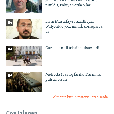
göndərib' – keçmiş mühafizəçi
tutuldu, Bakıya verilə bilər
Elvin Mustafayev azadlıqda:
'Milyonluq yox, minlik korrupsiya
var'
Gürcüstan ali təhsili pulsuz etdi
Metroda 11 aylıq fasilə: 'Daşınma
pulsuz olsun'
Bölmənin bütün materialları burada
Çox izlənən