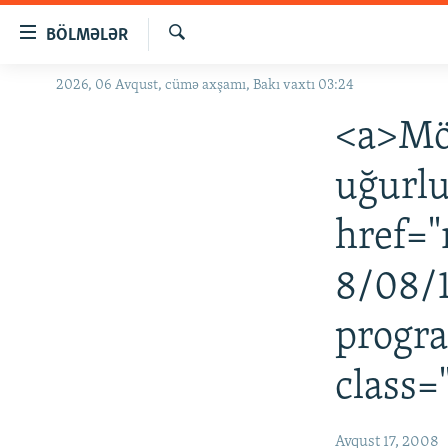
Keçid
BÖLMƏLƏR
linkləri
Axtar
Əsas
2026, 06 Avqust, cümə axşamı, Bakı vaxtı 03:24
GÜNDƏM
məzmuna
#İZAHLA
<a>Mö
qayıt
Əsas
KORRUPSIOMETR
uğurlu
naviqasiyaya
#ƏSLINDƏ
qayıt
href="
Axtarışa
FƏRQƏ BAX
keç
QANUNI DOĞRU
8/08/
ARAŞDIRMA
progr
MULTIMEDIA
class=
RADIO ARXIV
VIDEO
HAQQIMIZDA
FOTOQALEREYA
OXU ZALI
Avqust 17, 2008