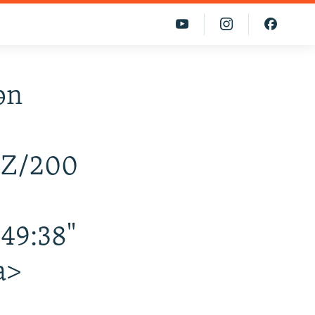
ən
/AZ/200
49:38"
a>