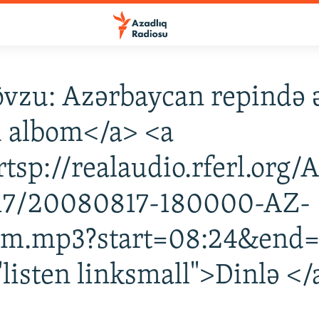
vzu: Azərbaycan repində 
 albom</a> <a
rtsp://realaudio.rferl.org
17/20080817-180000-AZ-
am.mp3?start=08:24&end=
"listen linksmall">Dinlə </