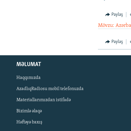
İNFOQRAFIKA
AZƏRBAYCAN ƏDƏBIYYATI KITABXANASI
MISSIYAMIZ
KARIKATURA
İSLAM VƏ DEMOKRATIYA
PEŞƏ ETIKASI VƏ JURNALISTIKA
Paylaş
STANDARTLARIMIZ
İZ - MƏDƏNIYYƏT PROQRAMI
Mövzu: Azərba
MATERIALLARIMIZDAN ISTIFADƏ
AZADLIQRADIOSU MOBIL TELEFONUNUZDA
Paylaş
BIZIMLƏ ƏLAQƏ
XƏBƏR BÜLLETENLƏRIMIZ
MƏLUMAT
Haqqımızda
AzadlıqRadiosu mobil telefonuzda
Materiallarımızdan istifadə
Bizimlə əlaqə
Həftəyə baxış
BIZI IZLƏ