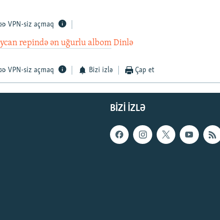
VPN-siz açmaq
ycan repində ən uğurlu albom
Dinlə
VPN-siz açmaq
Bizi izlə
Çap et
BIZI IZLƏ