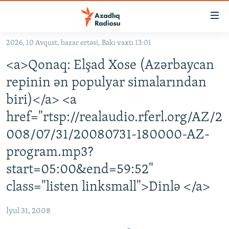
Keçid
linkləri
Əsas
2026, 10 Avqust, bazar ertəsi, Bakı vaxtı 13:01
məzmuna
GÜNDƏM
<a>Qonaq: Elşad Xose (Azərbaycan
qayıt
#İZAHLA
Əsas
repinin ən populyar simalarından
KORRUPSIOMETR
naviqasiyaya
biri)</a> <a
qayıt
#ƏSLINDƏ
href="rtsp://realaudio.rferl.org/AZ/2
Axtarışa
FƏRQƏ BAX
keç
008/07/31/20080731-180000-AZ-
QANUNI DOĞRU
program.mp3?
ARAŞDIRMA
start=05:00&end=59:52"
MULTIMEDIA
class="listen linksmall">Dinlə </a>
RADIO ARXIV
VIDEO
İyul 31, 2008
HAQQIMIZDA
FOTOQALEREYA
OXU ZALI