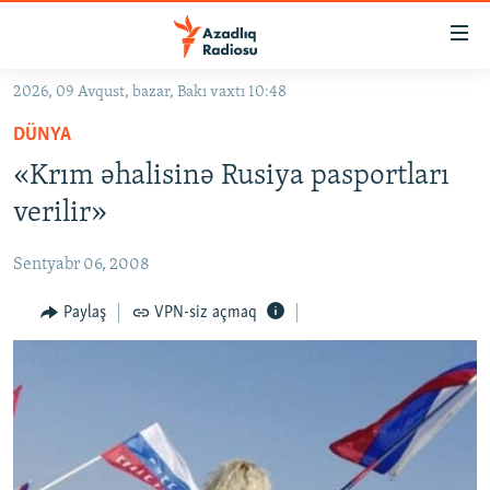
Keçid
linkləri
Əsas
2026, 09 Avqust, bazar, Bakı vaxtı 10:48
məzmuna
GÜNDƏM
DÜNYA
qayıt
#İZAHLA
Əsas
«Krım əhalisinə Rusiya pasportları
KORRUPSIOMETR
naviqasiyaya
verilir»
qayıt
#ƏSLINDƏ
Axtarışa
Sentyabr 06, 2008
FƏRQƏ BAX
keç
QANUNI DOĞRU
Paylaş
VPN-siz açmaq
ARAŞDIRMA
MULTIMEDIA
RADIO ARXIV
VIDEO
HAQQIMIZDA
FOTOQALEREYA
OXU ZALI