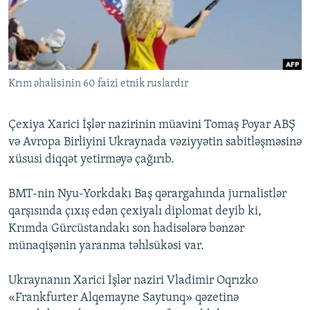
İNFOQRAFIKA
AZƏRBAYCAN ƏDƏBIYYATI KITABXANASI
MISSIYAMIZ
BIZI IZLƏ
KARIKATURA
İSLAM VƏ DEMOKRATIYA
PEŞƏ ETIKASI VƏ JURNALISTIKA STANDARTLARIMIZ
İZ - MƏDƏNIYYƏT PROQRAMI
MATERIALLARIMIZDAN ISTIFADƏ
Krım əhalisinin 60 faizi etnik ruslardır
AZADLIQRADIOSU MOBIL TELEFONUNUZDA
RFE/RL-in bütün saytları
BIZIMLƏ ƏLAQƏ
Çexiya Xarici İşlər nazirinin müavini Tomaş Poyar ABŞ
XƏBƏR BÜLLETENLƏRIMIZ
və Avropa Birliyini Ukraynada vəziyyətin sabitləşməsinə
xüsusi diqqət yetirməyə çağırıb.
BMT-nin Nyu-Yorkdakı Baş qərargahında jurnalistlər
qarşısında çıxış edən çexiyalı diplomat deyib ki,
Krımda Gürcüstandakı son hadisələrə bənzər
münaqişənin yaranma təhlsükəsi var.
Ukraynanın Xarici İşlər naziri Vladimir Oqrızko
«Frankfurter Alqemayne Saytunq» qəzetinə