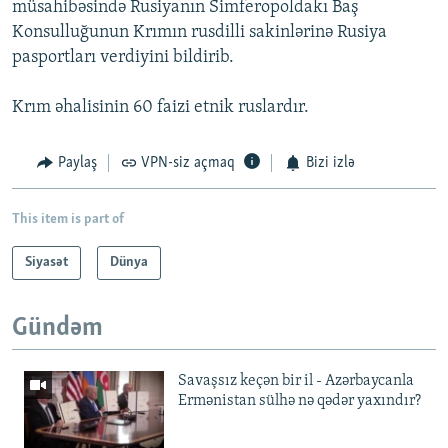
müsahibəsində Rusiyanın Simferopoldakı Baş
Konsulluğunun Krımın rusdilli sakinlərinə Rusiya
pasportları verdiyini bildirib.
Krım əhalisinin 60 faizi etnik ruslardır.
Paylaş
VPN-siz açmaq
Bizi izlə
This item is part of
Siyasət
Dünya
Gündəm
Savaşsız keçən bir il - Azərbaycanla
Ermənistan sülhə nə qədər yaxındır?