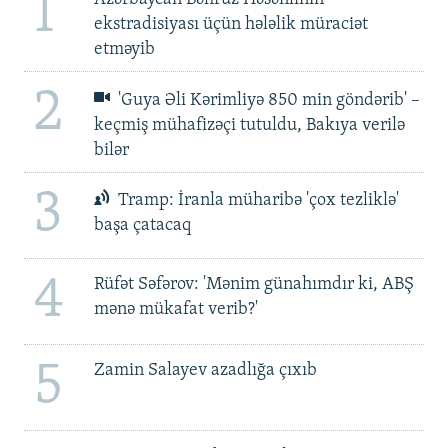
1
ekstradisiyası üçün hələlik müraciət
etməyib
2
'Guya Əli Kərimliyə 850 min göndərib' –
keçmiş mühafizəçi tutuldu, Bakıya verilə
bilər
3
Tramp: İranla müharibə 'çox tezliklə'
başa çatacaq
4
Rüfət Səfərov: 'Mənim günahımdır ki, ABŞ
mənə mükafat verib?'
5
Zamin Salayev azadlığa çıxıb