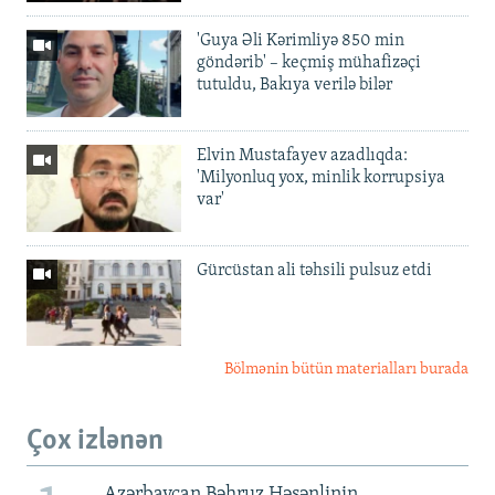
'Guya Əli Kərimliyə 850 min
göndərib' – keçmiş mühafizəçi
tutuldu, Bakıya verilə bilər
Elvin Mustafayev azadlıqda:
'Milyonluq yox, minlik korrupsiya
var'
Gürcüstan ali təhsili pulsuz etdi
Bölmənin bütün materialları burada
Çox izlənən
Azərbaycan Bəhruz Həsənlinin