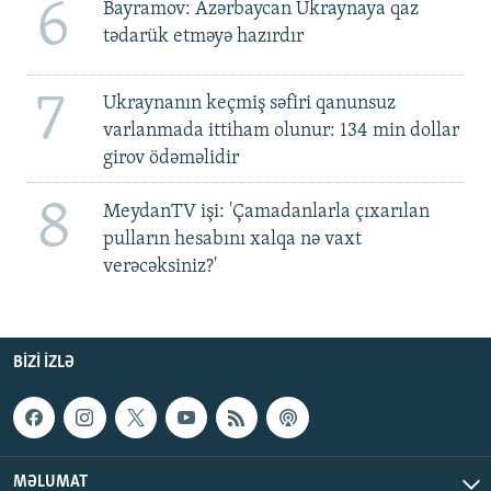
6
Bayramov: Azərbaycan Ukraynaya qaz
tədarük etməyə hazırdır
7
Ukraynanın keçmiş səfiri qanunsuz
varlanmada ittiham olunur: 134 min dollar
girov ödəməlidir
8
MeydanTV işi: 'Çamadanlarla çıxarılan
pulların hesabını xalqa nə vaxt
verəcəksiniz?'
BIZI IZLƏ
MƏLUMAT