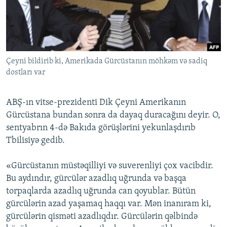
İNFOQRAFIKA
AZƏRBAYCAN ƏDƏBIYYATI KITABXANASI
MISSIYAMIZ
BIZI IZLƏ
KARIKATURA
İSLAM VƏ DEMOKRATIYA
PEŞƏ ETIKASI VƏ JURNALISTIKA STANDARTLARIMIZ
İZ - MƏDƏNIYYƏT PROQRAMI
MATERIALLARIMIZDAN ISTIFADƏ
Çeyni bildirib ki, Amerikada Gürcüstanın möhkəm və sadiq
AZADLIQRADIOSU MOBIL TELEFONUNUZDA
RFE/RL-in bütün saytları
dostları var
BIZIMLƏ ƏLAQƏ
XƏBƏR BÜLLETENLƏRIMIZ
ABŞ-ın vitse-prezidenti Dik Çeyni Amerikanın
Gürcüstana bundan sonra da dayaq duracağını deyir. O,
sentyabrın 4-də Bakıda görüşlərini yekunlaşdırıb
Tbilisiyə gedib.
«Gürcüstanın müstəqilliyi və suverenliyi çox vacibdir.
Bu aydındır, gürcülər azadlıq uğrunda və başqa
torpaqlarda azadlıq uğrunda can qoyublar. Bütün
gürcülərin azad yaşamaq haqqı var. Mən inanıram ki,
gürcülərin qisməti azadlıqdır. Gürcülərin qəlbində