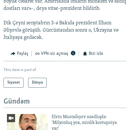
böyük cəsarət var. Amerikada onların möhkəm və sadiq
dostları var»-, deyə vitse-prezident bildirib.
Dik Çeyni senytabrın 3-ə Bakıda prezident İlham
Əliyevlə görüşüb. Gürcüstandan sonra o, Ukrayna və
İtaliyaya gedəcək.
Paylaş
VPN-siz açmaq
Bizi izlə
This item is part of
Siyasət
Dünya
Gündəm
Elvin Mustafayev azadlıqda:
'Milyonluq yox, minlik korrupsiya
var'