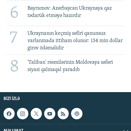
6
Bayramov: Azərbaycan Ukraynaya qaz
tədarük etməyə hazırdır
7
Ukraynanın keçmiş səfiri qanunsuz
varlanmada ittiham olunur: 134 min dollar
girov ödəməlidir
8
'Taliban' rəsmilərinin Moldovaya səfəri
siyasi qalmaqal yaradıb
BIZI IZLƏ
MƏLUMAT