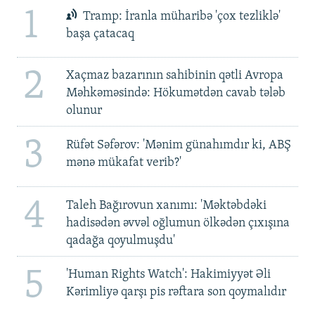
1
Tramp: İranla müharibə 'çox tezliklə'
başa çatacaq
2
Xaçmaz bazarının sahibinin qətli Avropa
Məhkəməsində: Hökumətdən cavab tələb
olunur
3
Rüfət Səfərov: 'Mənim günahımdır ki, ABŞ
mənə mükafat verib?'
4
Taleh Bağırovun xanımı: 'Məktəbdəki
hadisədən əvvəl oğlumun ölkədən çıxışına
qadağa qoyulmuşdu'
5
'Human Rights Watch': Hakimiyyət Əli
Kərimliyə qarşı pis rəftara son qoymalıdır