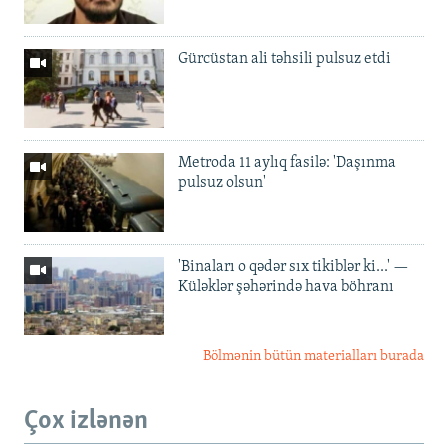
Gürcüstan ali təhsili pulsuz etdi
Metroda 11 aylıq fasilə: 'Daşınma
pulsuz olsun'
'Binaları o qədər sıx tikiblər ki...' —
Küləklər şəhərində hava böhranı
Bölmənin bütün materialları burada
Çox izlənən