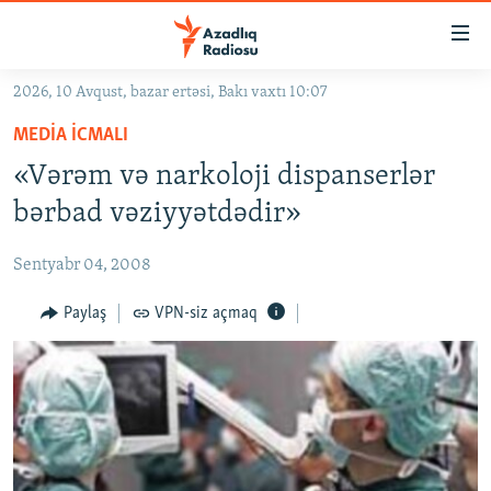
Keçid
linkləri
Əsas
2026, 10 Avqust, bazar ertəsi, Bakı vaxtı 10:07
məzmuna
GÜNDƏM
MEDIA ICMALI
qayıt
#İZAHLA
Əsas
«Vərəm və narkoloji dispanserlər
KORRUPSIOMETR
naviqasiyaya
bərbad vəziyyətdədir»
qayıt
#ƏSLINDƏ
Axtarışa
Sentyabr 04, 2008
FƏRQƏ BAX
keç
QANUNI DOĞRU
Paylaş
VPN-siz açmaq
ARAŞDIRMA
MULTIMEDIA
RADIO ARXIV
VIDEO
HAQQIMIZDA
FOTOQALEREYA
OXU ZALI