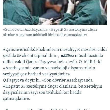
İNFOQRAFIKA
AZƏRBAYCAN ƏDƏBIYYATI KITABXANASI
MISSIYAMIZ
BIZI IZLƏ
KARIKATURA
İSLAM VƏ DEMOKRATIYA
PEŞƏ ETIKASI VƏ JURNALISTIKA STANDARTLARIMIZ
İZ - MƏDƏNIYYƏT PROQRAMI
MATERIALLARIMIZDAN ISTIFADƏ
«Son dövrlər Azərbaycanda «Hepatit S» xəstəliyinə düçar
AZADLIQRADIOSU MOBIL TELEFONUNUZDA
RFE/RL-in bütün saytları
olanların sayı son təhlükəli bir həddə çatmaqdadır»
BIZIMLƏ ƏLAQƏ
XƏBƏR BÜLLETENLƏRIMIZ
«Qanunvericilikdə həkimlərin məsuliyyət məsələsi ciddi
şəkildə öz əksini tapmalıdır»-,
«525»
ə müsahibəsində
millət vəkili Qənirə Paşayeva belə deyib. O, bildirir ki
«Azərbaycanda vərəm və narkoloji dispanserlərin
vəziyyəti çox bərbad vəziyyətdədir».
Q.Paşayeva deyir ki, «Son dövrlər Azərbaycanda
«Hepatit S» xəstəliyinə düçar olanların, bu xəstəliyin
daşıyıcılarının sayı son təhlükəli bir həddə
çatmaqdadır».