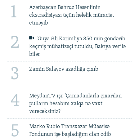
1
Azərbaycan Bəhruz Həsənlinin
ekstradisiyası üçün hələlik müraciət
etməyib
2
'Guya Əli Kərimliyə 850 min göndərib' –
keçmiş mühafizəçi tutuldu, Bakıya verilə
bilər
3
Zamin Salayev azadlığa çıxıb
4
MeydanTV işi: 'Çamadanlarla çıxarılan
pulların hesabını xalqa nə vaxt
verəcəksiniz?'
5
Marko Rubio Transxəzər Müəssisə
Fondunun işə başladığını elan edib