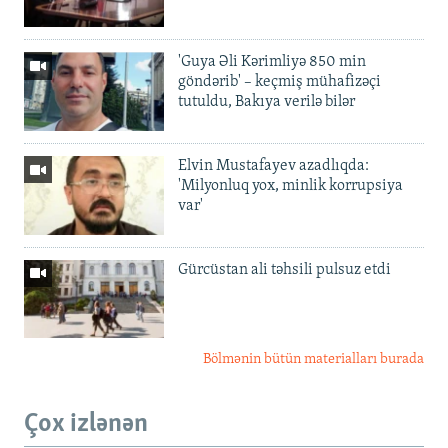
'Guya Əli Kərimliyə 850 min
göndərib' – keçmiş mühafizəçi
tutuldu, Bakıya verilə bilər
Elvin Mustafayev azadlıqda:
'Milyonluq yox, minlik korrupsiya
var'
Gürcüstan ali təhsili pulsuz etdi
Bölmənin bütün materialları burada
Çox izlənən