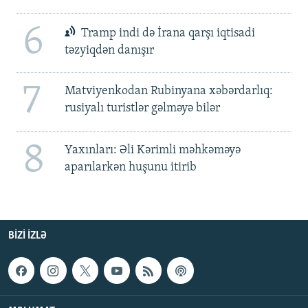
6
Tramp indi də İrana qarşı iqtisadi
təzyiqdən danışır
7
Matviyenkodan Rubinyana xəbərdarlıq:
rusiyalı turistlər gəlməyə bilər
8
Yaxınları: Əli Kərimli məhkəməyə
aparılarkən huşunu itirib
BIZI IZLƏ