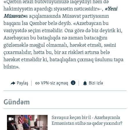
«Qərbin ərazi bütövlüyümüzə laqeydliyi həm də
hakimiyyətin apardığı siyasətin nəticəsidir»-,
«Yeni
Müsavat»
a açıqlamasında Müsavat partiyasının
başqanı İsa Qəmbər belə deyib. «Azərbaycan bu
vəziyyətdə seçim etməlidir. Ona görə də biz deyirik ki,
Azərbaycan bu bataqlıqda nə zaman batacağını
gözləməklə məşğul olmamalı, hərəkət etməli, səsini
çıxarmalıdır, hətta bu, bir az riskləri artırsa belə
hərəkət etməlidir ki, bataqlıqdan çıxmaq üsulunu tapa
bilsin».
Paylaş
VPN-siz açmaq
Bizi izlə
Gündəm
Savaşsız keçən bir il - Azərbaycanla
Ermənistan sülhə nə qədər yaxındır?