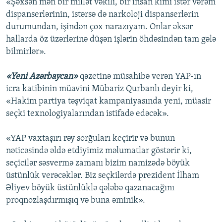
«Şəxsən mən bir millət vəkili, bir insan kimi istər vərəm
dispanserlərinin, istərsə də narkoloji dispanserlərin
durumundan, işindən çox narazıyam. Onlar əksər
hallarda öz üzərlərinə düşən işlərin öhdəsindən tam gələ
bilmirlər».
«Yeni Azərbaycan»
qəzetinə müsahibə verən YAP-ın
icra katibinin müavini Mübariz Qurbanlı deyir ki,
«Hakim partiya təşviqat kampaniyasında yeni, müasir
seçki texnologiyalarından istifadə edəcək».
«YAP vaxtaşırı rəy sorğuları keçirir və bunun
nəticəsində əldə etdiyimiz məlumatlar göstərir ki,
seçicilər səsvermə zamanı bizim namizədə böyük
üstünlük verəcəklər. Biz seçkilərdə prezident İlham
Əliyev böyük üstünlüklə qələbə qazanacağını
proqnozlaşdırmışıq və buna əminik».