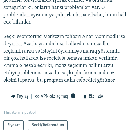
gedirlər, tok-şoularda iştirak edirlər. Və onlardan
soruşurlar ki, onların hansı problemləri var. O
problemləri öyrənməyə çalışırlar ki, seçilsələr, bunu həll
edə bilsinlər.
Seçki Monitorinq Mərkəzin rəhbəri Anar Məmmədli isə
deyir ki, Azərbaycanda bəzi hallarda namizədlər
seçicinin arzu və istəyini öyrənməyə maraq göstərmir,
bir çox hallarda isə seçiciylə təmasa imkan verilmir.
Amma o hesab edir ki, məhz seçicinin həllini arzu
etdiyi problem namizədin seçki platformasında öz
əksini taparsa, bu proqram daha cəlbedici görünər.
Paylaş
VPN-siz açmaq
Bizi izlə
This item is part of
Siyasət
Seçki/Referendum