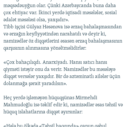
məqsədəuyğun olar. Çünki Azərbaycanda buna daha
çox ehtiyac var. İkinci yerdə iqtisadi məsələlər, sosial
ədalət məsələsi olsa, yaxşıdır».
Tibb işçisi Gülyaz Həsənova isə ərzaq bahalaşmasından
və ərzağın keyfiyyətindən narahatdı və deyir ki,
namizədlər öz diqqətlərini əsasən ərzaq bahalaşmasının
qarşısının alınmasına yönəltməlidirlər:
«Çox bahaçılıqdı. Anarxiyadı. Hansı satıcı hansı
qiyməti istəyir onu da verir. Namizədlər bu məsələyə
diqqət versələr yaxşıdır. Bir də aztəminatlı ailələr üçün
dolanmağa şərait yaradılsın».
Heç yerdə işləməyən hüquqşünas Mirmehdi
Mahmudoğlu isə təklif edir ki, namizədlər əsas təhsil və
hüquq islahatlarına diqqət ayırsınlar:
«Hələ bu ölkədə «Təhsil haqqında» qanun qəbul