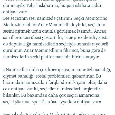
olunmayıb. Təhsil islahatına, hüquqi islahata ciddi
ehtiyac var».
Bəs seçicinin səsi namizədə çatırmı? Seçki Monitorinq
Mərkəzin rəhbəri Anar Məmmədli deyir ki, seçicinin
səsini eşitmək üçün onunla görüşmək lazımdı. Ancaq
son illərin təcrübəsi göstərir ki, istər prezidentliyə, istər
də deputatlığa namizədlərin seçiciylə təmasları yetərli
qurulmur. Anar Məmmədlinin fikrincə, buna görə də
namizədlərin seçki platforması bir-birinə oxşayır:
«Namizədlər daha çox korrupsiya, məmur özbaşınalığı,
qiymət bahalığı, sosial problemləri qabardırlar. Bu
baxımdan namizədləri fərqləndirmək çətin olur, daha
çox ehtiyac var ki, seçicilər namizədləri fərqləndirə
bilsinlər. Bu baxımdan daha çox seçici ismarıcına,
seçici şüarına, spesifik xüsusiyyətlərə ehtiyac var».
Beynəlxalq Jurnalistika Mərkəzinin Azərbaycan üzrə