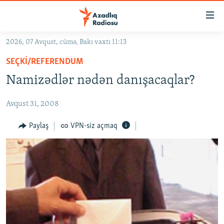
Keçid
linkləri
Əsas
2026, 07 Avqust, cümə, Bakı vaxtı 11:13
məzmuna
GÜNDƏM
SEÇKI/REFERENDUM
qayıt
#İZAHLA
Əsas
Namizədlər nədən danışacaqlar?
KORRUPSIOMETR
naviqasiyaya
qayıt
Avqust 31, 2008
#ƏSLINDƏ
Axtarışa
FƏRQƏ BAX
Paylaş
VPN-siz açmaq
keç
QANUNI DOĞRU
ARAŞDIRMA
MULTIMEDIA
RADIO ARXIV
VIDEO
HAQQIMIZDA
FOTOQALEREYA
OXU ZALI