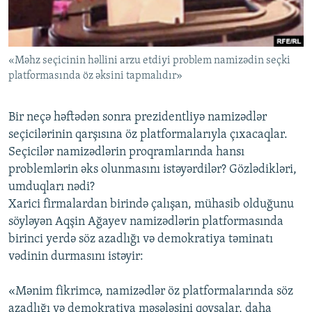
İNFOQRAFIKA
AZƏRBAYCAN ƏDƏBIYYATI KITABXANASI
MISSIYAMIZ
BIZI IZLƏ
KARIKATURA
İSLAM VƏ DEMOKRATIYA
PEŞƏ ETIKASI VƏ JURNALISTIKA STANDARTLARIMIZ
«Məhz seçicinin həllini arzu etdiyi problem namizədin seçki
İZ - MƏDƏNIYYƏT PROQRAMI
MATERIALLARIMIZDAN ISTIFADƏ
platformasında öz əksini tapmalıdır»
AZADLIQRADIOSU MOBIL TELEFONUNUZDA
RFE/RL-in bütün saytları
BIZIMLƏ ƏLAQƏ
Bir neçə həftədən sonra prezidentliyə namizədlər
seçicilərinin qarşısına öz platformalarıyla çıxacaqlar.
XƏBƏR BÜLLETENLƏRIMIZ
Seçicilər namizədlərin proqramlarında hansı
problemlərin əks olunmasını istəyərdilər? Gözlədikləri,
umduqları nədi?
Xarici firmalardan birində çalışan, mühasib olduğunu
söyləyən Aqşin Ağayev namizədlərin platformasında
birinci yerdə söz azadlığı və demokratiya təminatı
vədinin durmasını istəyir:
«Mənim fikrimcə, namizədlər öz platformalarında söz
azadlığı və demokratiya məsələsini qoysalar, daha