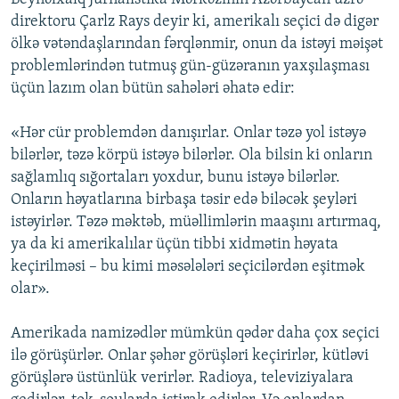
direktoru Çarlz Rays deyir ki, amerikalı seçici də digər
ölkə vətəndaşlarından fərqlənmir, onun da istəyi məişət
problemlərindən tutmuş gün-güzəranın yaxşılaşması
üçün lazım olan bütün sahələri əhatə edir:
«Hər cür problemdən danışırlar. Onlar təzə yol istəyə
bilərlər, təzə körpü istəyə bilərlər. Ola bilsin ki onların
sağlamlıq sığortaları yoxdur, bunu istəyə bilərlər.
Onların həyatlarına birbaşa təsir edə biləcək şeyləri
istəyirlər. Təzə məktəb, müəllimlərin maaşını artırmaq,
ya da ki amerikalılar üçün tibbi xidmətin həyata
keçirilməsi – bu kimi məsələləri seçicilərdən eşitmək
olar».
Amerikada namizədlər mümkün qədər daha çox seçici
ilə görüşürlər. Onlar şəhər görüşləri keçirirlər, kütləvi
görüşlərə üstünlük verirlər. Radioya, televiziyalara