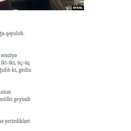
ğa qoyulub.
 əraziyə
 iki-iki, üç-üç
ıdıb ki, gedin
sunun
 mülki geyimli
ə yetirdikləri