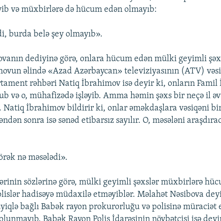
əyib və müxbirlərə də hücum edən olmayıb:
i, burda belə şey olmayıb».
vanın dediyinə görə, onlara hücum edən mülki geyimli şəx
movun əlində «Azad Azərbaycan» televiziyasının (ATV) vəsi
ament rəhbəri Natiq İbrahimov isə deyir ki, onların Famil
ub və o, mühafizədə işləyib. Amma həmin şəxs bir neçə il əv
. Natiq İbrahimov bildirir ki, onlar əməkdaşlara vəsiqəni bir 
ndən sonra isə sənəd etibarsız sayılır. O, məsələni araşdıra
örək nə məsələdi».
rinin sözlərinə görə, mülki geyimli şəxslər müxbirlərə hü
lislər hadisəyə müdaxilə etməyiblər. Məlahət Nəsibova deyi
zyiqlə bağlı Babək rayon prokurorluğu və polisinə müraciət e
 olunmayıb. Babək Rayon Polis İdarəsinin növbətçisi isə deyi