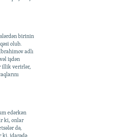
slərdən birinin
qəsi olub.
 İbrahimov adlı
vəl işdən
illik verirlər,
caqlarını
cum edərkən
r ki, onlar
tsələr də,
r ki, idarədə