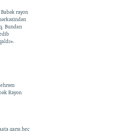
r Babək rayon
 mərkəzindən
ıq. Bundan
edib
qaldı».
 Nehrəm
abək Rayon
aata qarşı heç