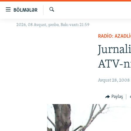
Keçid
BÖLMƏLƏR
linkləri
Axtar
Əsas
2026, 08 Avqust, şənbə, Bakı vaxtı 21:59
GÜNDƏM
məzmuna
RADIO: AZADLI
#İZAHLA
qayıt
Əsas
Jurnal
KORRUPSIOMETR
naviqasiyaya
#ƏSLINDƏ
qayıt
ATV-ni
Axtarışa
FƏRQƏ BAX
keç
QANUNI DOĞRU
Avqust 28, 2008
ARAŞDIRMA
Paylaş
MULTIMEDIA
RADIO ARXIV
VIDEO
HAQQIMIZDA
FOTOQALEREYA
OXU ZALI