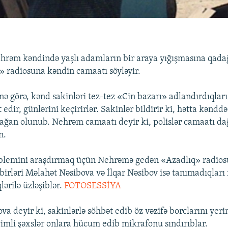
rəm kəndində yaşlı adamların bir araya yığışmasına qada
 radiosuna kəndin camaatı söyləyir.
nə görə, kənd sakinləri tez-tez «Cin bazarı» adlandırdıqları
 edir, günlərini keçirirlər. Sakinlər bildirir ki, hətta kənddə
ğan olunub. Nehrəm camaatı deyir ki, polislər camaatı dağ
n.
oblemini araşdırmaq üçün Nehrəmə gedən «Azadlıq» radio
rləri Məlahət Nəsibova və İlqar Nəsibov isə tanımadıqları
lərilə üzləşiblər.
FOTOSESSİYA
a deyir ki, sakinlərlə söhbət edib öz vəzifə borclarını yerin
imli şəxslər onlara hücum edib mikrafonu sındırıblar.