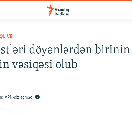
QLIVE
istləri döyənlərdən birinin
n vəsiqəsi olub
VPN-siz açmaq