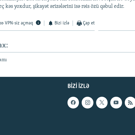
 kəs yoxdur, şikayət ərizələrini isə rəis özü qəbul edir.
VPN-siz açmaq
Bizi izlə
Çap et
ax:
amı
BIZI IZLƏ