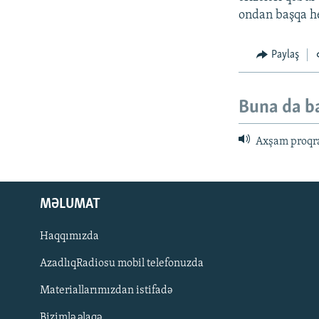
ondan başqa heç
Paylaş
Buna da b
Axşam proqr
MƏLUMAT
Haqqımızda
AzadlıqRadiosu mobil telefonuzda
Materiallarımızdan istifadə
BIZI IZLƏ
Bizimlə əlaqə