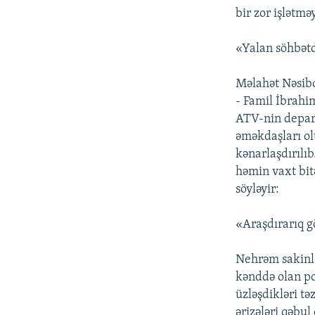
bir zor işlətm
«Yalan söhbətd
Məlahət Nəsibo
- Famil İbrahi
ATV-nin depart
əməkdaşları ol
kənarlaşdırılıb
həmin vaxt bitə
söyləyir:
«Araşdırarıq g
Nehrəm sakinlə
kənddə olan po
üzləşdikləri tə
ərizələri qəbul