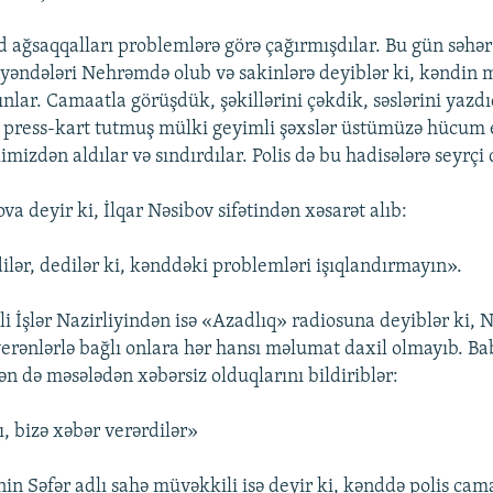
d ağsaqqalları problemlərə görə çağırmışdılar. Bu gün səhə
yəndələri Nehrəmdə olub və sakinlərə deyiblər ki, kəndin
nlar. Camaatla görüşdük, şəkillərini çəkdik, səslərini yazd
ə press-kart tutmuş mülki geyimli şəxslər üstümüzə hücum 
imizdən aldılar və sındırdılar. Polis də bu hadisələrə seyrçi 
a deyir ki, İlqar Nəsibov sifətindən xəsarət alıb:
dilər, dedilər ki, kənddəki problemləri işıqlandırmayın».
i İşlər Nazirliyindən isə «Azadlıq» radiosuna deyiblər ki,
erənlərlə bağlı onlara hər hansı məlumat daxil olmayıb. B
ən də məsələdən xəbərsiz olduqlarını bildiriblər:
ı, bizə xəbər verərdilər»
n Səfər adlı sahə müvəkkili isə deyir ki, kənddə polis cam