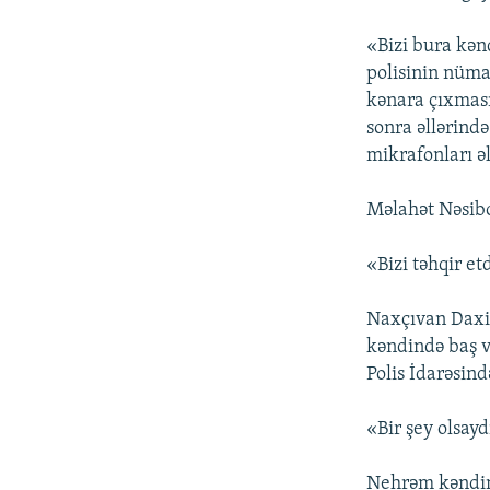
«Bizi bura kən
polisinin nüma
kənara çıxması
sonra əllərind
mikrafonları əl
Məlahət Nəsibov
«Bizi təhqir et
Naxçıvan Daxil
kəndində baş v
Polis İdarəsind
«Bir şey olsayd
Nehrəm kəndini