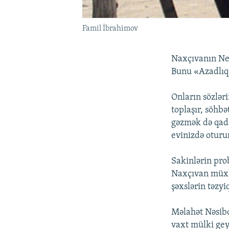
Famil İbrahimov
Naxçıvanın Neh
Bunu «Azadlıq»
Onların sözləri
toplaşır, söhbət
gəzmək də qada
evinizdə oturu
Sakinlərin pr
Naxçıvan müxbi
şəxslərin təzyiq
Məlahət Nəsibov
vaxt mülki gey