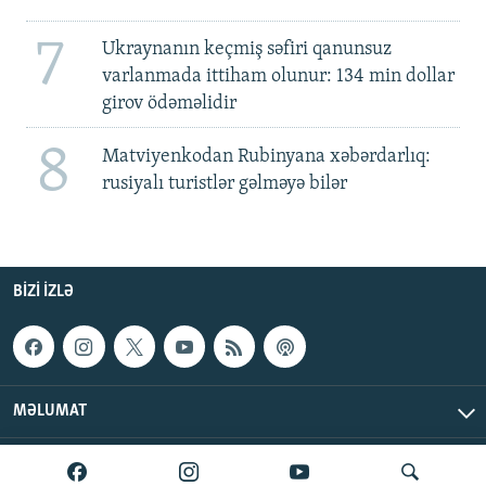
7
Ukraynanın keçmiş səfiri qanunsuz
varlanmada ittiham olunur: 134 min dollar
girov ödəməlidir
8
Matviyenkodan Rubinyana xəbərdarlıq:
rusiyalı turistlər gəlməyə bilər
BIZI IZLƏ
MƏLUMAT
AzadlıqRadiosu © 2026 Inc. | Bütün hüquqlar qorunur