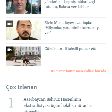
göndərib' – keçmiş mühafizəçi
tutuldu, Bakıya verilə bilər
Elvin Mustafayev azadlıqda:
'Milyonluq yox, minlik korrupsiya
var'
Gürcüstan ali təhsili pulsuz etdi
Bölmənin bütün materialları burada
Çox izlənən
1
Azərbaycan Bəhruz Həsənlinin
ekstradisiyası üçün hələlik müraciət