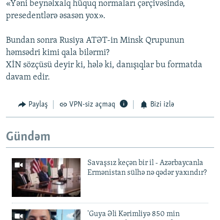
«Yəni beynəlxalq hüquq normaları çərçivəsində,
presedentlərə əsasən yox».
Bundan sonra Rusiya ATƏT-in Minsk Qrupunun
həmsədri kimi qala bilərmi?
XİN sözçüsü deyir ki, hələ ki, danışıqlar bu formatda
davam edir.
Paylaş
VPN-siz açmaq
Bizi izlə
Gündəm
Savaşsız keçən bir il - Azərbaycanla
Ermənistan sülhə nə qədər yaxındır?
'Guya Əli Kərimliyə 850 min