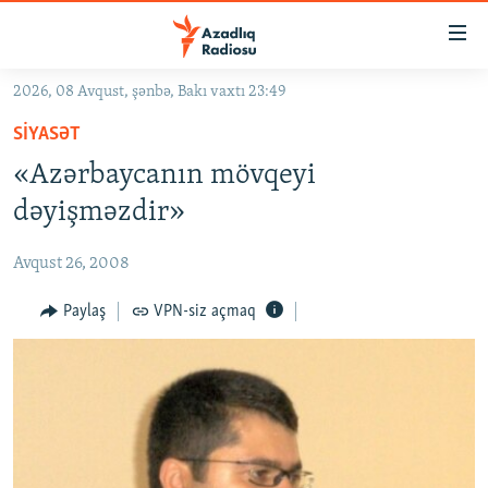
Keçid
linkləri
Əsas
2026, 08 Avqust, şənbə, Bakı vaxtı 23:49
məzmuna
GÜNDƏM
SIYASƏT
qayıt
#İZAHLA
Əsas
«Azərbaycanın mövqeyi
KORRUPSIOMETR
naviqasiyaya
dəyişməzdir»
qayıt
#ƏSLINDƏ
Axtarışa
Avqust 26, 2008
FƏRQƏ BAX
keç
QANUNI DOĞRU
Paylaş
VPN-siz açmaq
ARAŞDIRMA
MULTIMEDIA
RADIO ARXIV
VIDEO
HAQQIMIZDA
FOTOQALEREYA
OXU ZALI