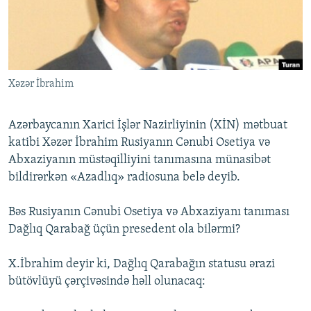
İNFOQRAFIKA
AZƏRBAYCAN ƏDƏBIYYATI KITABXANASI
MISSIYAMIZ
BIZI IZLƏ
KARIKATURA
İSLAM VƏ DEMOKRATIYA
PEŞƏ ETIKASI VƏ JURNALISTIKA STANDARTLARIMIZ
İZ - MƏDƏNIYYƏT PROQRAMI
MATERIALLARIMIZDAN ISTIFADƏ
Xəzər İbrahim
AZADLIQRADIOSU MOBIL TELEFONUNUZDA
RFE/RL-in bütün saytları
BIZIMLƏ ƏLAQƏ
Azərbaycanın Xarici İşlər Nazirliyinin (XİN) mətbuat
XƏBƏR BÜLLETENLƏRIMIZ
katibi Xəzər İbrahim Rusiyanın Cənubi Osetiya və
Abxaziyanın müstəqilliyini tanımasına münasibət
bildirərkən «Azadlıq» radiosuna belə deyib.
Bəs Rusiyanın Cənubi Osetiya və Abxaziyanı tanıması
Dağlıq Qarabağ üçün presedent ola bilərmi?
X.İbrahim deyir ki, Dağlıq Qarabağın statusu ərazi
bütövlüyü çərçivəsində həll olunacaq: