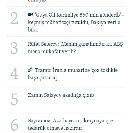
etməyib
2
'Guya Əli Kərimliyə 850 min göndərib' –
keçmiş mühafizəçi tutuldu, Bakıya verilə
bilər
3
Rüfət Səfərov: 'Mənim günahımdır ki, ABŞ
mənə mükafat verib?'
4
Tramp: İranla müharibə 'çox tezliklə'
başa çatacaq
5
Zamin Salayev azadlığa çıxıb
6
Bayramov: Azərbaycan Ukraynaya qaz
tədarük etməyə hazırdır