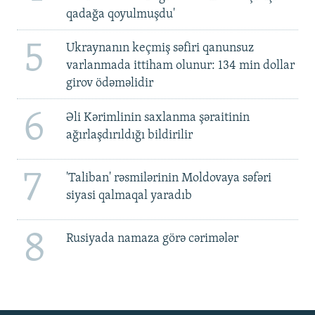
qadağa qoyulmuşdu'
5
Ukraynanın keçmiş səfiri qanunsuz
varlanmada ittiham olunur: 134 min dollar
girov ödəməlidir
6
Əli Kərimlinin saxlanma şəraitinin
ağırlaşdırıldığı bildirilir
7
'Taliban' rəsmilərinin Moldovaya səfəri
siyasi qalmaqal yaradıb
8
Rusiyada namaza görə cərimələr