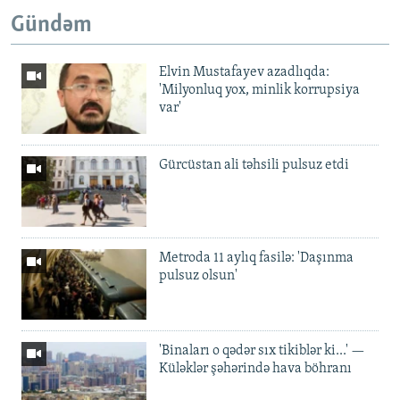
Gündəm
Elvin Mustafayev azadlıqda:
'Milyonluq yox, minlik korrupsiya
var'
Gürcüstan ali təhsili pulsuz etdi
Metroda 11 aylıq fasilə: 'Daşınma
pulsuz olsun'
'Binaları o qədər sıx tikiblər ki...' —
Küləklər şəhərində hava böhranı