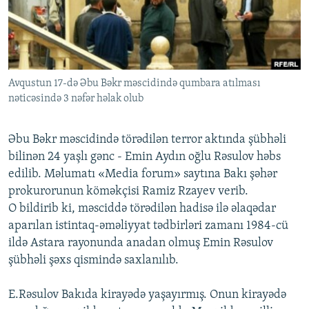
İNFOQRAFIKA
AZƏRBAYCAN ƏDƏBIYYATI KITABXANASI
MISSIYAMIZ
BIZI IZLƏ
KARIKATURA
İSLAM VƏ DEMOKRATIYA
PEŞƏ ETIKASI VƏ JURNALISTIKA STANDARTLARIMIZ
İZ - MƏDƏNIYYƏT PROQRAMI
MATERIALLARIMIZDAN ISTIFADƏ
Avqustun 17-də Əbu Bəkr məscidində qumbara atılması
AZADLIQRADIOSU MOBIL TELEFONUNUZDA
RFE/RL-in bütün saytları
nəticəsində 3 nəfər həlak olub
BIZIMLƏ ƏLAQƏ
XƏBƏR BÜLLETENLƏRIMIZ
Əbu Bəkr məscidində törədilən terror aktında şübhəli
bilinən 24 yaşlı gənc - Emin Aydın oğlu Rəsulov həbs
edilib. Məlumatı «Media forum» saytına Bakı şəhər
prokurorunun köməkçisi Ramiz Rzayev verib.
O bildirib ki, məsciddə törədilən hadisə ilə əlaqədar
aparılan istintaq-əməliyyat tədbirləri zamanı 1984-cü
ildə Astara rayonunda anadan olmuş Emin Rəsulov
şübhəli şəxs qismində saxlanılıb.
E.Rəsulov Bakıda kirayədə yaşayırmış. Onun kirayədə