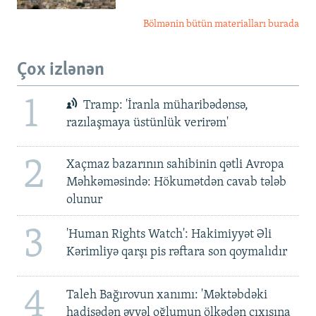
Bölmənin bütün materialları burada
Çox izlənən
1
Tramp: 'İranla müharibədənsə,
razılaşmaya üstünlük verirəm'
2
Xaçmaz bazarının sahibinin qətli Avropa
Məhkəməsində: Hökumətdən cavab tələb
olunur
3
'Human Rights Watch': Hakimiyyət Əli
Kərimliyə qarşı pis rəftara son qoymalıdır
4
Taleh Bağırovun xanımı: 'Məktəbdəki
hadisədən əvvəl oğlumun ölkədən çıxışına