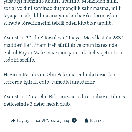
yaşadığı mənzildə axtarış aparılıb. Mənzildən milli,
sosial və dini zəmində düşmənçilik salınmasına, milli
ləyaqətin alçaldılmasına yönələn hərəkətlərin aşkar
surətdə törədilməsini təbliğ edən kitablar tapılıb.
Avqustun 20-də E.Rəsulova Cinayət Məcəlləsinin 283.1
maddəsi ilə ittiham irəli sürülüb və onun barəsində
Səbail Rayon Məhkəməsinin qərarı ilə həbs-qətimkan
tədbiri seçilib.
Hazırda Rəsulovun Əbu Bəkr məscidində törədilən
terrorda iştirak edib-etmədiyi araşdırılır.
Avqustun 17-də Əbu Bəkr məscidində qumbara atılması
nəticəsində 3 nəfər həlak olub.
Paylaş
VPN-siz açmaq
Bizi izlə