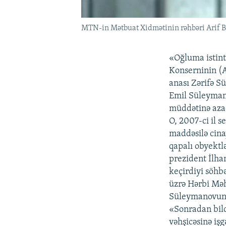
MTN-in Mətbuat Xidmətinin rəhbəri Arif Baba
«Oğluma istint
Konserninin (A
anası Zərifə S
Emil Süleymanov
müddətinə aza
O, 2007-ci il 
maddəsilə cina
qapalı obyektlə
prezident İlha
keçirdiyi söhbə
üzrə Hərbi Məh
Süleymanovun an
«Sonradan bild
vəhşicəsinə iş