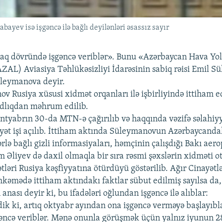
yev isə işgəncə ilə bağlı deyilənləri əsassız sayır
aq dövründə işgəncə veriblər». Bunu «Azərbaycan Hava Yol
ZAL) Aviasiya Təhlükəsizliyi İdarəsinin sabiq rəisi Emil 
üleymanova deyir.
 Rusiya xüsusi xidmət orqanları ilə işbirliyində ittiham ed
dlıqdan məhrum edilib.
sentyabrın 30-da MTN-ə çağırılıb və haqqında vəzifə səlahiy
yət işi açılıb. İttiham aktında Süleymanovun Azərbaycandak
rlə bağlı gizli informasiyaları, həmçinin çalışdığı Bakı ae
m Əliyev də daxil olmaqla bir sıra rəsmi şəxslərin xidməti o
tləri Rusiya kəşfiyyatına ötürdüyü göstərilib. Ağır Cinayətlə
kəmədə ittiham aktındakı faktlar sübut edilmiş sayılsa da,
ası deyir ki, bu ifadələri oğlundan işgəncə ilə alıblar:
ik ki, artıq oktyabr ayından ona işgəncə verməyə başlayıbl
gəncə veriblər. Mənə onunla görüşmək üçün yalnız iyunun 2