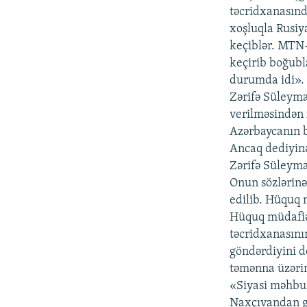
təcridxanasınd
xoşluqla Rusiya
keçiblər. MTN-
keçirib boğubla
durumda idi».
Zərifə Süleyma
verilməsindən 
Azərbaycanın b
Ancaq dediyinə
Zərifə Süleyma
Onun sözlərinə
edilib. Hüquq m
Hüquq müdafiəç
təcridxanasını
göndərdiyini d
təmənna üzərin
«Siyasi məhbus
Naxçıvandan gə