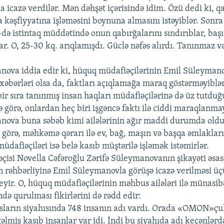
a icazə verdilər. Mən dəhşət içərisində idim. Özü dedi ki, 
 kəşfiyyatına işləməsini boynuna almasını istəyiblər. Sonra 
də istintaq müddətində onun qabırğalarını sındırıblar, baş
r. O, 25-30 kq. arıqlamışdı. Güclə nəfəs alırdı. Tanınmaz və
nova iddia edir ki, hüquq müdafiəçilərinin Emil Süleyman
xəbərləri olsa da, faktları açıqlamağa maraq göstərməyiblər
ir sıra tanınmış insan haqları müdafiəçilərinə də üz tutduğ
 görə, onlardan heç biri işgəncə faktı ilə ciddi maraqlanma
nova buna səbəb kimi ailələrinin ağır maddi durumda oldu
 görə, məhkəmə qərarı ilə ev, bağ, maşın və başqa əmlaklar
üdafiəçiləri isə belə kasıb müştərilə işləmək istəmirlər.
isi Novella Cəfəroğlu Zərifə Süleymanovanın şikayəti əsas
n rəhbərliyinə Emil Süleymanovla görüşə icazə verilməsi ü
eyir. O, hüquq müdafiəçilərinin məhbus ailələri ilə münasib
də qurulması fikirlərini də rədd edir:
ların siyahısında 748 insanın adı vardı. Orada «OMON»çul
lmiş kasıb insanlar var idi. İndi bu siyahıda adı keçənlərd