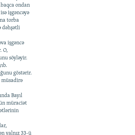
qabaqca ondan
isə işgəncəyə
ına torba
 dəhşətli
ova işgəncə
. O,
unu söyləyir.
yıb.
ğunu göstərir.
ı müsadirə
ında Bayıl
çün müraciət
ətlərinin
ar,
ən yalnız 33-ü