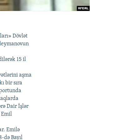
ları» Dövlət
Süleymanovun
ilərək 15 il
yətlərini aşma
ı bir sıra
roportunda
taqlarda
rə Dair İşlər
 Emil
ar. Emilə
8-də Bayıl