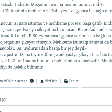
sisələrindədir. Məgər onların hamısının pulu var idi?»
 Xidmətinin rəhbəri Arif Babayev isə işgəncə ilə bağlı deyi
ovun işi üzrə istintaq və məhkəmə prosesi başa çatıb. Bild
iş üzrə apellyasiya şikayətinə baxılacaq. Bu ərəfədə belə əsa
 təsadüfi deyil. E.Süleymanova işgəncə verilməsilə bağlı nə
ntaq orqanına şikayət etməyib. Məhkəmə istintaqı zamanı da 
mayıblar. Bu, uydurmadan başqa bir şey deyil».
ə avqustun 18-nə təyin edilmiş apellyasiya şikayəti isə baş t
vəkili Zaur İbadov bunun səbəblərindən xəbərsizdir. Məh
diyi də hələlik bilinmir.
VPN-siz açmaq
Bizi izlə
Çap et
ax:
amı