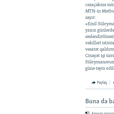
cəzaçəkmə müəs
MTN-in Mətbuat
sayır:
«Emil Süleyman
yaxın günlərdə 
səsləndirilməsi
vəkilləri isti
vəsatət qaldır
Cinayət işi üzr
Süleymanovun 
günə təyin edil
Paylaş
Buna da b
Axşam proqr