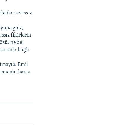
lənləri əsassız
iyimə görə,
ssız fikirlərin
 özü, nə də
bununla bağlı
utmayıb. Emil
kəmənin hansı