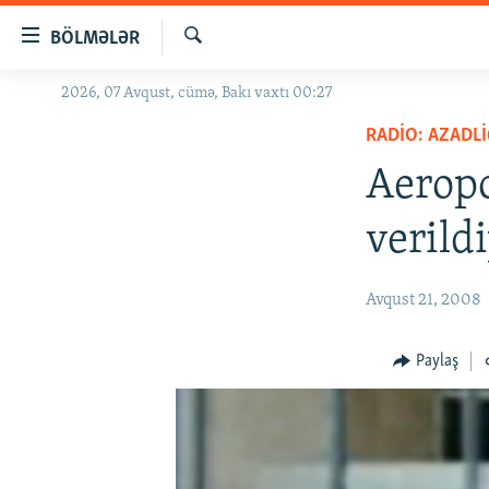
Keçid
BÖLMƏLƏR
linkləri
Axtar
Əsas
2026, 07 Avqust, cümə, Bakı vaxtı 00:27
GÜNDƏM
məzmuna
RADIO: AZADLI
#İZAHLA
qayıt
Əsas
Aeropo
KORRUPSIOMETR
naviqasiyaya
#ƏSLINDƏ
qayıt
verildi
Axtarışa
FƏRQƏ BAX
keç
QANUNI DOĞRU
Avqust 21, 2008
ARAŞDIRMA
Paylaş
MULTIMEDIA
RADIO ARXIV
VIDEO
HAQQIMIZDA
FOTOQALEREYA
OXU ZALI