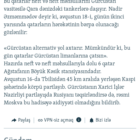
Bu qatarlar neft və neft məhsullarını Gürcüstan
vasitəsilə Qara dənizdəki tankerlərə daşıyır. Nadir
Əzməmmədov deyir ki, avqustun 18-i, günün ikinci
yarısında qatarların hərəkətinin bərpa olunacağı
gözlənilir:
«Gürcüstan alternativ yol axtarır. Mümkündür ki, bu
gün qatarlar Gürcüstan limanlarına çatsın».
Hazırda neft və neft məhsullarıyla dolu 6 qatar
Ağstafanın Böyük Kəsik stansiyasındadır.
Avqustun 16-da Tbilisidən 45 km aralıda yerləşən Kaspi
şəhərində körpü partlayıb. Gürcüstanın Xarici İşlər
Nazirliyi partlayışda Rusiyanı təqsirləndirsə də, rəsmi
Moskva bu hadisəyə aidiyyəti olmadığını bildirib.
Paylaş
VPN-siz açmaq
Bizi izlə