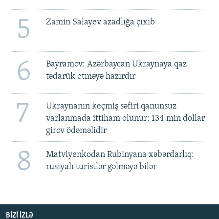
5
Zamin Salayev azadlığa çıxıb
6
Bayramov: Azərbaycan Ukraynaya qaz
tədarük etməyə hazırdır
7
Ukraynanın keçmiş səfiri qanunsuz
varlanmada ittiham olunur: 134 min dollar
girov ödəməlidir
8
Matviyenkodan Rubinyana xəbərdarlıq:
rusiyalı turistlər gəlməyə bilər
BIZI IZLƏ