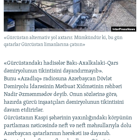
İNFOQRAFIKA
AZƏRBAYCAN ƏDƏBIYYATI KITABXANASI
MISSIYAMIZ
BIZI IZLƏ
KARIKATURA
İSLAM VƏ DEMOKRATIYA
PEŞƏ ETIKASI VƏ JURNALISTIKA STANDARTLARIMIZ
İZ - MƏDƏNIYYƏT PROQRAMI
MATERIALLARIMIZDAN ISTIFADƏ
«Gürcüstan alternativ yol axtarır. Mümkündür ki, bu gün
AZADLIQRADIOSU MOBIL TELEFONUNUZDA
RFE/RL-in bütün saytları
qatarlar Gürcüstan limanlarına çatsın»
BIZIMLƏ ƏLAQƏ
XƏBƏR BÜLLETENLƏRIMIZ
«Gürcüstandakı hadisələr Bakı-Axalkalaki-Qars
dəmiryolunun tikintisini dayandırmayıb».
Bunu «Azadlıq» radiosuna Azərbaycan Dövlət
Dəmiryolu İdarəsinin Mətbuat Xidmətinin rəhbəri
Nadir Əzməmmədov deyib. Onun sözlərinə görə,
hazırda gürcü inşaatçıları dəmiryolunun tikintisini
davam etdirirlər.
Gürcüstanın Kaspi şəhərinin yaxınlığındakı körpünün
partlaması nəticəsində neft və neft məhsullarıyla dolu
Azərbaycan qatarlarının hərəkəti isə dayanıb.