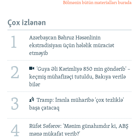
Bölmənin bütün materialları burada
Çox izlənən
1
Azərbaycan Bəhruz Həsənlinin
ekstradisiyası üçün hələlik müraciət
etməyib
2
'Guya Əli Kərimliyə 850 min göndərib' –
keçmiş mühafizəçi tutuldu, Bakıya verilə
bilər
3
Tramp: İranla müharibə 'çox tezliklə'
başa çatacaq
4
Rüfət Səfərov: 'Mənim günahımdır ki, ABŞ
mənə mükafat verib?'