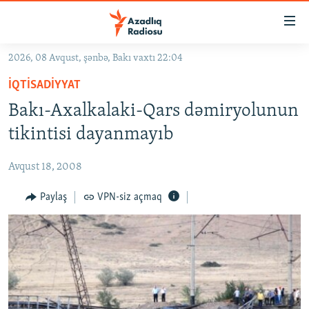
Keçid
linkləri
Əsas
2026, 08 Avqust, şənbə, Bakı vaxtı 22:04
məzmuna
GÜNDƏM
İQTISADIYYAT
qayıt
#İZAHLA
Əsas
Bakı-Axalkalaki-Qars dəmiryolunun
KORRUPSIOMETR
naviqasiyaya
tikintisi dayanmayıb
qayıt
#ƏSLINDƏ
Axtarışa
Avqust 18, 2008
FƏRQƏ BAX
keç
QANUNI DOĞRU
Paylaş
VPN-siz açmaq
ARAŞDIRMA
MULTIMEDIA
RADIO ARXIV
VIDEO
HAQQIMIZDA
FOTOQALEREYA
OXU ZALI