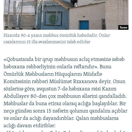
İNFOQRAFIKA
AZƏRBAYCAN ƏDƏBIYYATI KITABXANASI
MISSIYAMIZ
BIZI IZLƏ
KARIKATURA
İSLAM VƏ DEMOKRATIYA
PEŞƏ ETIKASI VƏ JURNALISTIKA STANDARTLARIMIZ
İZ - MƏDƏNIYYƏT PROQRAMI
MATERIALLARIMIZDAN ISTIFADƏ
Hazırda 90-a yaxın məhbus ömürlük həbsdədir. Onlar
AZADLIQRADIOSU MOBIL TELEFONUNUZDA
RFE/RL-in bütün saytları
cəzalarının 15 illə əvəzlənməsini tələb edirlər
BIZIMLƏ ƏLAQƏ
XƏBƏR BÜLLETENLƏRIMIZ
«Qobustanda bir qrup məhbusun aclıq etməsinə səbəb
həbsxana rəhbərliyinin onlarla rəftarıdır». Bunu
Ömürlük Məhbusların Hüquqlarını Müdafiə
Komitəsinin rəhbəri Müslümət Rzaxanova deyir. Onun
sözlərinə görə, avqustun 7-də həbsxana rəisi Kazım
Abdullayev 80-dən çox məhbusun əllərini qandalladıb.
Məhbuslar da buna etiraz olaraq aclığa başlayıblar. Bir
neçə gündən sonra 15 nəfərin qolunun qandalını açıblar
və onlar da aclığı dayandırıblar. Qalan məhbuslarsa
aclığı davam etdiriblər: