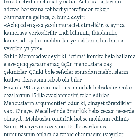
barədə ətraflı məlumat yoxdur. Aclıq xəbərlərinin
adətən həbsxana rəhbərliyi tərəfindən təkzib
olunmasına gəlincə, o, bunu deyir:
«Aclıq edən şəxs yazılı müraciət etməlidir, o, ayrıca
kameraya yerləşdirilir. İndi bilinmir, ikiadamlıq
kamerada qalan məhbuslar yeməklərini bir-birinə
verirlər, ya yox».
Sahib Məmmədov deyir ki, ictimai komitə belə hallarda
əlavə qıcıq yaratmamaq üçün məhbuslara baş
çəkmirlər. Çünki belə səfərlər sonradan məhbusların
kütləvi aksiyasına səbəb ola bilər.
Hazırda 90-a yaxın məhbus ömürlük həbsdədir. Onlar
cəzalarının 15 illə əvəzlənməsini tələb edirlər.
Məhbusların arqumentləri odur ki, cinayət törətdikləri
vaxt Cinayət Məcəlləsində ömürlük həbs cəzası nəzərdə
olmayıb. Məhbuslar ömürlük həbsə məhkum edilmiş
Samir Hacıyevin cəzasının 15 illə əvəzləməsi
nümunəsinin onlara da tətbiq olunmasını istəyirlər.