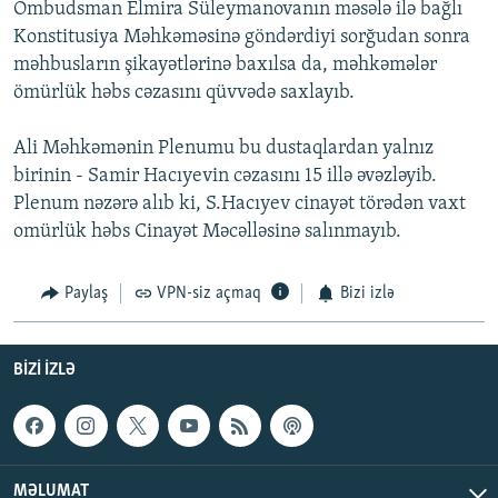
Ombudsman Elmira Süleymanovanın məsələ ilə bağlı
Konstitusiya Məhkəməsinə göndərdiyi sorğudan sonra
məhbusların şikayətlərinə baxılsa da, məhkəmələr
ömürlük həbs cəzasını qüvvədə saxlayıb.
Ali Məhkəmənin Plenumu bu dustaqlardan yalnız
birinin - Samir Hacıyevin cəzasını 15 illə əvəzləyib.
Plenum nəzərə alıb ki, S.Hacıyev cinayət törədən vaxt
omürlük həbs Cinayət Məcəlləsinə salınmayıb.
Paylaş
VPN-siz açmaq
Bizi izlə
BIZI IZLƏ
MƏLUMAT