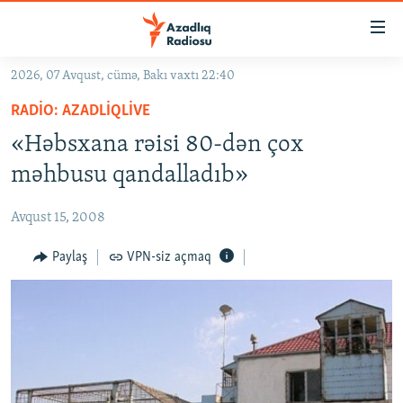
Keçid
linkləri
Əsas
2026, 07 Avqust, cümə, Bakı vaxtı 22:40
məzmuna
GÜNDƏM
RADIO: AZADLIQLIVE
qayıt
#İZAHLA
Əsas
«Həbsxana rəisi 80-dən çox
KORRUPSIOMETR
naviqasiyaya
məhbusu qandalladıb»
qayıt
#ƏSLINDƏ
Axtarışa
Avqust 15, 2008
FƏRQƏ BAX
keç
QANUNI DOĞRU
Paylaş
VPN-siz açmaq
ARAŞDIRMA
MULTIMEDIA
RADIO ARXIV
VIDEO
HAQQIMIZDA
FOTOQALEREYA
OXU ZALI