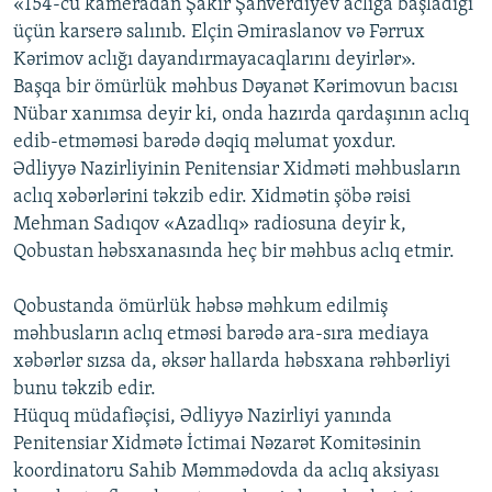
«154-cü kameradan Şakir Şahverdiyev aclığa başladığı
üçün karserə salınıb. Elçin Əmiraslanov və Fərrux
Kərimov aclığı dayandırmayacaqlarını deyirlər».
Başqa bir ömürlük məhbus Dəyanət Kərimovun bacısı
Nübar xanımsa deyir ki, onda hazırda qardaşının aclıq
edib-etməməsi barədə dəqiq məlumat yoxdur.
Ədliyyə Nazirliyinin Penitensiar Xidməti məhbusların
aclıq xəbərlərini təkzib edir. Xidmətin şöbə rəisi
Mehman Sadıqov «Azadlıq» radiosuna deyir k,
Qobustan həbsxanasında heç bir məhbus aclıq etmir.
Qobustanda ömürlük həbsə məhkum edilmiş
məhbusların aclıq etməsi barədə ara-sıra mediaya
xəbərlər sızsa da, əksər hallarda həbsxana rəhbərliyi
bunu təkzib edir.
Hüquq müdafiəçisi, Ədliyyə Nazirliyi yanında
Penitensiar Xidmətə İctimai Nəzarət Komitəsinin
koordinatoru Sahib Məmmədovda da aclıq aksiyası