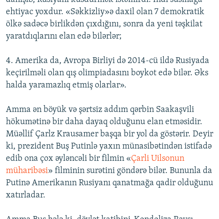
ehtiyac yoxdur. «Səkkizliy»ə daxil olan 7 demokratik
ölkə sadəcə birlikdən çıxdığını, sonra da yeni təşkilat
yaratdıqlarını elan edə bilərlər;
4. Amerika da, Avropa Birliyi də 2014-cü ildə Rusiyada
keçirilməli olan qış olimpiadasını boykot edə bilər. Əks
halda yaramazlıq etmiş olarlar».
Amma ən böyük və şərtsiz addım qərbin Saakaşvili
hökumətinə bir daha dayaq olduğunu elan etməsidir.
Müəllif Çarlz Krausamer başqa bir yol da göstərir. Deyir
ki, prezident Buş Putinlə yaxın münasibətindən istifadə
edib ona çox əyləncəli bir filmin «
Çarli Uilsonun
müharibəsi
» filminin surətini göndərə bilər. Bununla da
Putinə Amerikanın Rusiyanı qanatmağa qadir olduğunu
xatırladar.