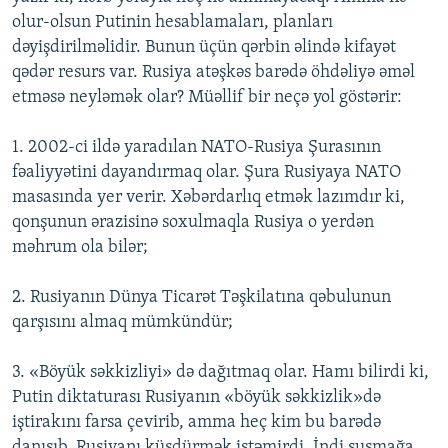
olur-olsun Putinin hesablamaları, planları
dəyişdirilməlidir. Bunun üçün qərbin əlində kifayət
qədər resurs var. Rusiya atəşkəs barədə öhdəliyə əməl
etməsə neyləmək olar? Müəllif bir neçə yol göstərir:
1. 2002-ci ildə yaradılan NATO-Rusiya Şurasının
fəaliyyətini dayandırmaq olar. Şura Rusiyaya NATO
masasında yer verir. Xəbərdarlıq etmək lazımdır ki,
qonşunun ərazisinə soxulmaqla Rusiya o yerdən
məhrum ola bilər;
2. Rusiyanın Dünya Ticarət Təşkilatına qəbulunun
qarşısını almaq mümkündür;
3. «Böyük səkkizliyi» də dağıtmaq olar. Hamı bilirdi ki,
Putin diktaturası Rusiyanın «böyük səkkizlik»də
iştirakını farsa çevirib, amma heç kim bu barədə
danışıb, Rusiyanı küsdürmək istəmirdi. İndi susmağa