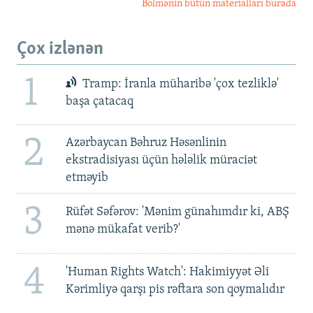
Bölmənin bütün materialları burada
Çox izlənən
1
Tramp: İranla müharibə 'çox tezliklə'
başa çatacaq
2
Azərbaycan Bəhruz Həsənlinin
ekstradisiyası üçün hələlik müraciət
etməyib
3
Rüfət Səfərov: 'Mənim günahımdır ki, ABŞ
mənə mükafat verib?'
4
'Human Rights Watch': Hakimiyyət Əli
Kərimliyə qarşı pis rəftara son qoymalıdır