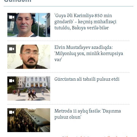
'Guya Əli Kərimliyə 850 min
göndərib' – keçmiş mühafizəçi
tutuldu, Bakıya verilə bilər
Elvin Mustafayev azadlıqda:
'Milyonluq yox, minlik korrupsiya
var'
Gürcüstan ali təhsili pulsuz etdi
Metroda 11 aylıq fasilə: 'Daşınma
pulsuz olsun'