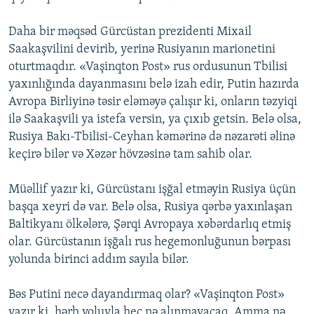
Daha bir məqsəd Gürcüstan prezidenti Mixail
Saakaşvilini devirib, yerinə Rusiyanın marionetini
oturtmaqdır. «Vaşinqton Post» rus ordusunun Tbilisi
yaxınlığında dayanmasını belə izah edir, Putin hazırda
Avropa Birliyinə təsir eləməyə çalışır ki, onların təzyiqi
ilə Saakaşvili ya istefa versin, ya çıxıb getsin. Belə olsa,
Rusiya Bakı-Tbilisi-Ceyhan kəmərinə də nəzarəti əlinə
keçirə bilər və Xəzər hövzəsinə tam sahib olar.
Müəllif yazır ki, Gürcüstanı işğal etməyin Rusiya üçün
başqa xeyri də var. Belə olsa, Rusiya qərbə yaxınlaşan
Baltikyanı ölkələrə, Şərqi Avropaya xəbərdarlıq etmiş
olar. Gürcüstanın işğalı rus hegemonluğunun bərpası
yolunda birinci addım sayıla bilər.
Bəs Putini necə dayandırmaq olar? «Vaşinqton Post»
yazır ki, hərb yoluyla heç nə alınmayacaq. Amma nə