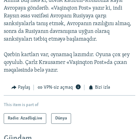
Amma Buş hələ ki, dövlət katibini-Kondoliza Raysı
Avropaya göndərib. «Vaşinqton Post» yazır ki, indi
Raysın əsas vəzifəsi Avropanı Rusiyaya qarşı
sanksiyalarla tanış etmək, Avropanın razılığını almaq,
sonra da Rusiyanın davranışına uyğun olaraq
sanksiyaları tətbiq etməyə başlamaqdır.
Qərbin kartları var, oynamaq lazımdır. Oyuna çox şey
qoyulub. Çarlz Krausamer «Vaşinqton Post»da çıxan
məqaləsində belə yazır.
Paylaş
VPN-siz açmaq
Bizi izlə
This item is part of
Radio: AzadliqLive
Dünya
Gündəm