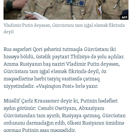
İNFOQRAFIKA
AZƏRBAYCAN ƏDƏBIYYATI KITABXANASI
MISSIYAMIZ
BIZI IZLƏ
KARIKATURA
İSLAM VƏ DEMOKRATIYA
PEŞƏ ETIKASI VƏ JURNALISTIKA STANDARTLARIMIZ
Vladimir Putin deyəsən, Gürcüstanı tam işğal eləmək fikrində
İZ - MƏDƏNIYYƏT PROQRAMI
MATERIALLARIMIZDAN ISTIFADƏ
deyil
AZADLIQRADIOSU MOBIL TELEFONUNUZDA
RFE/RL-in bütün saytları
BIZIMLƏ ƏLAQƏ
Rus əsgərləri Qori şəhərini tutmaqla Gürcüstanı iki
hissəyə böldü, üstəlik paytaxt Tbilisiyə də yolu açdılar.
XƏBƏR BÜLLETENLƏRIMIZ
Amma Rusiyanın baş naziri Vladimir Putin deyəsən,
Gürcüstanı tam işğal eləmək fikrində deyil, öz
məqsədlərinə hərbi təzyiq vasitəsilə çatmaq
niyyətindədir. «Vaşinqton Post» belə yazır.
Müəllif Çarlz Krausamer deyir ki, Putinin hədəfləri
aydın görünür: Cənubi Osetiyanı, Abxaziyanı
Gürcüstandan tam ayırıb, Rusiyaya qatmaq, Gürcüstan
ordusunu darmadağın edib, ölkəni Rusiyanın ümidinə
qoymaq Putinin əsas məqsədidir.