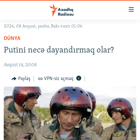
Keçid
linkləri
Əsas
2026, 08 Avqust, şənbə, Bakı vaxtı 01:06
məzmuna
GÜNDƏM
DÜNYA
qayıt
#İZAHLA
Əsas
Putini necə dayandırmaq olar?
KORRUPSIOMETR
naviqasiyaya
qayıt
Avqust 14, 2008
#ƏSLINDƏ
Axtarışa
FƏRQƏ BAX
Paylaş
VPN-siz açmaq
keç
QANUNI DOĞRU
ARAŞDIRMA
MULTIMEDIA
RADIO ARXIV
VIDEO
HAQQIMIZDA
FOTOQALEREYA
OXU ZALI