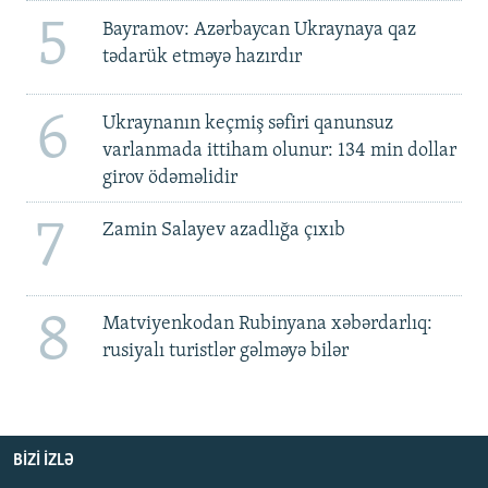
5
Bayramov: Azərbaycan Ukraynaya qaz
tədarük etməyə hazırdır
6
Ukraynanın keçmiş səfiri qanunsuz
varlanmada ittiham olunur: 134 min dollar
girov ödəməlidir
7
Zamin Salayev azadlığa çıxıb
8
Matviyenkodan Rubinyana xəbərdarlıq:
rusiyalı turistlər gəlməyə bilər
BIZI IZLƏ