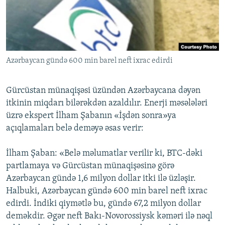
İNFOQRAFIKA
AZƏRBAYCAN ƏDƏBIYYATI KITABXANASI
MISSIYAMIZ
BIZI IZLƏ
KARIKATURA
İSLAM VƏ DEMOKRATIYA
PEŞƏ ETIKASI VƏ JURNALISTIKA STANDARTLARIMIZ
İZ - MƏDƏNIYYƏT PROQRAMI
MATERIALLARIMIZDAN ISTIFADƏ
Azərbaycan gündə 600 min barel neft ixrac edirdi
AZADLIQRADIOSU MOBIL TELEFONUNUZDA
RFE/RL-in bütün saytları
BIZIMLƏ ƏLAQƏ
Gürcüstan münaqişəsi üzündən Azərbaycana dəyən
XƏBƏR BÜLLETENLƏRIMIZ
itkinin miqdarı bilərəkdən azaldılır. Enerji məsələləri
üzrə ekspert İlham Şabanın «İşdən sonra»ya
açıqlamaları belə deməyə əsas verir:
İlham Şaban: «Belə məlumatlar verilir ki, BTC-dəki
partlamaya və Gürcüstan münaqişəsinə görə
Azərbaycan gündə 1,6 milyon dollar itki ilə üzləşir.
Halbuki, Azərbaycan gündə 600 min barel neft ixrac
edirdi. İndiki qiymətlə bu, gündə 67,2 milyon dollar
deməkdir. Əgər neft Bakı-Novorossiysk kəməri ilə nəql