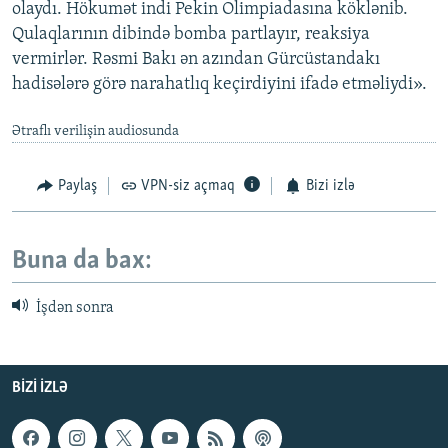
olaydı. Hökumət indi Pekin Olimpiadasına köklənib.
Qulaqlarının dibində bomba partlayır, reaksiya
vermirlər. Rəsmi Bakı ən azından Gürcüstandakı
hadisələrə görə narahatlıq keçirdiyini ifadə etməliydi».
Ətraflı verilişin audiosunda
Paylaş
VPN-siz açmaq
Bizi izlə
Buna da bax:
İşdən sonra
BIZI IZLƏ