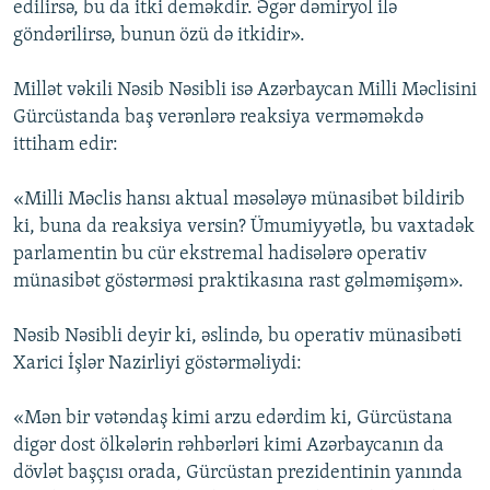
edilirsə, bu da itki deməkdir. Əgər dəmiryol ilə
göndərilirsə, bunun özü də itkidir».
Millət vəkili Nəsib Nəsibli isə Azərbaycan Milli Məclisini
Gürcüstanda baş verənlərə reaksiya verməməkdə
ittiham edir:
«Milli Məclis hansı aktual məsələyə münasibət bildirib
ki, buna da reaksiya versin? Ümumiyyətlə, bu vaxtadək
parlamentin bu cür ekstremal hadisələrə operativ
münasibət göstərməsi praktikasına rast gəlməmişəm».
Nəsib Nəsibli deyir ki, əslində, bu operativ münasibəti
Xarici İşlər Nazirliyi göstərməliydi:
«Mən bir vətəndaş kimi arzu edərdim ki, Gürcüstana
digər dost ölkələrin rəhbərləri kimi Azərbaycanın da
dövlət başçısı orada, Gürcüstan prezidentinin yanında