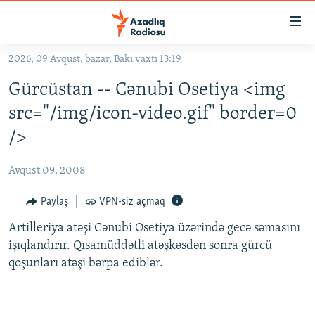
Keçid
linkləri
Əsas
2026, 09 Avqust, bazar, Bakı vaxtı 13:19
məzmuna
GÜNDƏM
Gürcüstan -- Cənubi Osetiya <img
qayıt
#İZAHLA
Əsas
src="/img/icon-video.gif" border=0
KORRUPSIOMETR
naviqasiyaya
/>
qayıt
#ƏSLINDƏ
Axtarışa
Avqust 09, 2008
FƏRQƏ BAX
keç
QANUNI DOĞRU
Paylaş
VPN-siz açmaq
ARAŞDIRMA
Artilleriya atəşi Cənubi Osetiya üzərində gecə səmasını
işıqlandırır. Qısamüddətli atəşkəsdən sonra gürcü
MULTIMEDIA
qoşunları atəşi bərpa ediblər.
RADIO ARXIV
VIDEO
HAQQIMIZDA
FOTOQALEREYA
OXU ZALI