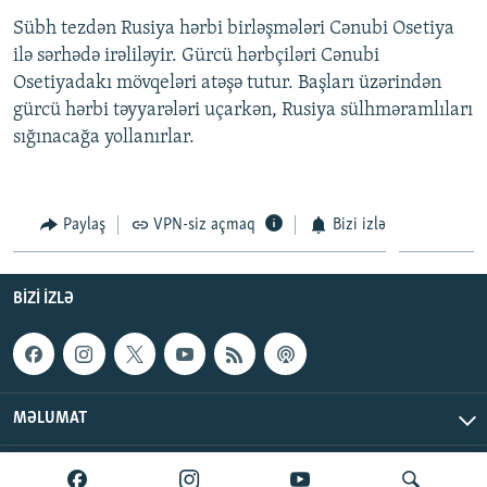
İNFOQRAFIKA
AZƏRBAYCAN ƏDƏBIYYATI KITABXANASI
MISSIYAMIZ
Sübh tezdən Rusiya hərbi birləşmələri Cənubi Osetiya
BIZI IZLƏ
ilə sərhədə irəliləyir. Gürcü hərbçiləri Cənubi
KARIKATURA
İSLAM VƏ DEMOKRATIYA
PEŞƏ ETIKASI VƏ JURNALISTIKA STANDARTLARIMIZ
Osetiyadakı mövqeləri atəşə tutur. Başları üzərindən
İZ - MƏDƏNIYYƏT PROQRAMI
MATERIALLARIMIZDAN ISTIFADƏ
gürcü hərbi təyyarələri uçarkən, Rusiya sülhməramlıları
sığınacağa yollanırlar.
AZADLIQRADIOSU MOBIL TELEFONUNUZDA
RFE/RL-in bütün saytları
BIZIMLƏ ƏLAQƏ
XƏBƏR BÜLLETENLƏRIMIZ
Paylaş
VPN-siz açmaq
Bizi izlə
BIZI IZLƏ
MƏLUMAT
AzadlıqRadiosu © 2026 Inc. | Bütün hüquqlar qorunur