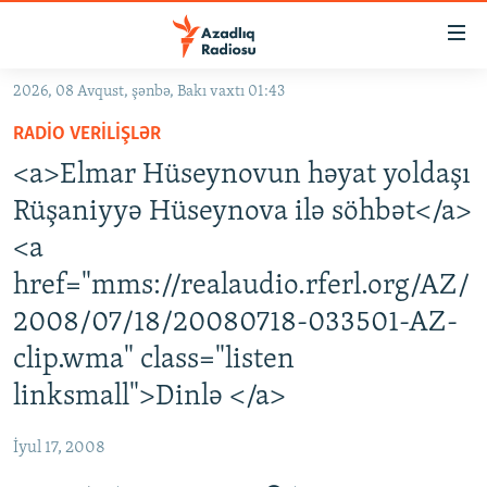
Keçid
linkləri
Əsas
2026, 08 Avqust, şənbə, Bakı vaxtı 01:43
məzmuna
GÜNDƏM
RADIO VERILIŞLƏR
qayıt
#İZAHLA
Əsas
<a>Elmar Hüseynovun həyat yoldaşı
KORRUPSIOMETR
naviqasiyaya
Rüşaniyyə Hüseynova ilə söhbət</a>
qayıt
#ƏSLINDƏ
<a
Axtarışa
FƏRQƏ BAX
keç
href="mms://realaudio.rferl.org/AZ/
QANUNI DOĞRU
2008/07/18/20080718-033501-AZ-
ARAŞDIRMA
clip.wma" class="listen
MULTIMEDIA
linksmall">Dinlə </a>
RADIO ARXIV
VIDEO
İyul 17, 2008
HAQQIMIZDA
FOTOQALEREYA
OXU ZALI