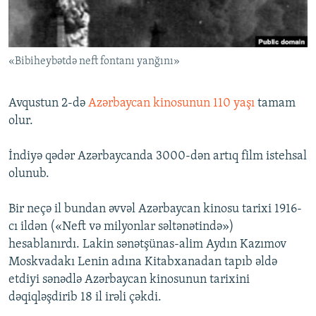
İNFOQRAFIKA
AZƏRBAYCAN ƏDƏBIYYATI KITABXANASI
MISSIYAMIZ
BIZI IZLƏ
KARIKATURA
İSLAM VƏ DEMOKRATIYA
PEŞƏ ETIKASI VƏ JURNALISTIKA STANDARTLARIMIZ
«Bibiheybətdə neft fontanı yanğını»
İZ - MƏDƏNIYYƏT PROQRAMI
MATERIALLARIMIZDAN ISTIFADƏ
AZADLIQRADIOSU MOBIL TELEFONUNUZDA
RFE/RL-in bütün saytları
Avqustun 2-də
Azərbaycan kinosunun 110 yaşı
tamam
BIZIMLƏ ƏLAQƏ
olur.
XƏBƏR BÜLLETENLƏRIMIZ
İndiyə qədər Azərbaycanda 3000-dən artıq film istehsal
olunub.
Bir neçə il bundan əvvəl Azərbaycan kinosu tarixi 1916-
cı ildən («Neft və milyonlar səltənətində»)
hesablanırdı. Lakin sənətşünas-alim Aydın Kazımov
Moskvadakı Lenin adına Kitabxanadan tapıb əldə
etdiyi sənədlə Azərbaycan kinosunun tarixini
dəqiqləşdirib 18 il irəli çəkdi.