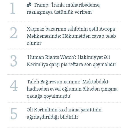
1
Tramp: 'İranla müharibədənsə,
razılaşmaya üstünlük verirəm'
2
Xaçmaz bazarının sahibinin qətli Avropa
Məhkəməsində: Hökumətdən cavab tələb
olunur
3
'Human Rights Watch': Hakimiyyət Əli
Kərimliyə qarşı pis rəftara son qoymalıdır
4
Taleh Bağırovun xanımı: 'Məktəbdəki
hadisədən əvvəl oğlumun ölkədən çıxışına
qadağa qoyulmuşdu'
5
Əli Kərimlinin saxlanma şəraitinin
ağırlaşdırıldığı bildirilir