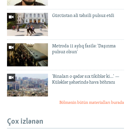
Gürcüstan ali təhsili pulsuz etdi
Metroda 11 aylıq fasilə: 'Daşınma
pulsuz olsun'
'Binaları o qədər sıx tikiblər ki...' —
Küləklər şəhərində hava böhranı
Bölmənin bütün materialları burada
Çox izlənən