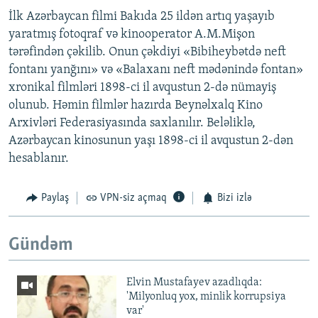
İlk Azərbaycan filmi Bakıda 25 ildən artıq yaşayıb
yaratmış fotoqraf və kinooperator A.M.Mişon
tərəfindən çəkilib. Onun çəkdiyi «Bibiheybətdə neft
fontanı yanğını» və «Balaxanı neft mədənində fontan»
xronikal filmləri 1898-ci il avqustun 2-də nümayiş
olunub. Həmin filmlər hazırda Beynəlxalq Kino
Arxivləri Federasiyasında saxlanılır. Beləliklə,
Azərbaycan kinosunun yaşı 1898-ci il avqustun 2-dən
hesablanır.
Paylaş
VPN-siz açmaq
Bizi izlə
Gündəm
Elvin Mustafayev azadlıqda:
'Milyonluq yox, minlik korrupsiya
var'