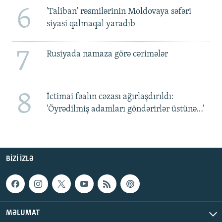
6
'Taliban' rəsmilərinin Moldovaya səfəri
siyasi qalmaqal yaradıb
7
Rusiyada namaza görə cərimələr
8
İctimai fəalın cəzası ağırlaşdırıldı:
'Öyrədilmiş adamları göndərirlər üstünə…'
BIZI IZLƏ
MƏLUMAT