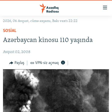
Keçid
linkləri
Əsas
2026, 06 Avqust, cümə axşamı, Bakı vaxtı 22:22
məzmuna
GÜNDƏM
SOSIAL
qayıt
#İZAHLA
Əsas
Azərbaycan kinosu 110 yaşında
KORRUPSIOMETR
naviqasiyaya
qayıt
Avqust 02, 2008
#ƏSLINDƏ
Axtarışa
FƏRQƏ BAX
Paylaş
VPN-siz açmaq
keç
QANUNI DOĞRU
ARAŞDIRMA
MULTIMEDIA
RADIO ARXIV
VIDEO
HAQQIMIZDA
FOTOQALEREYA
OXU ZALI