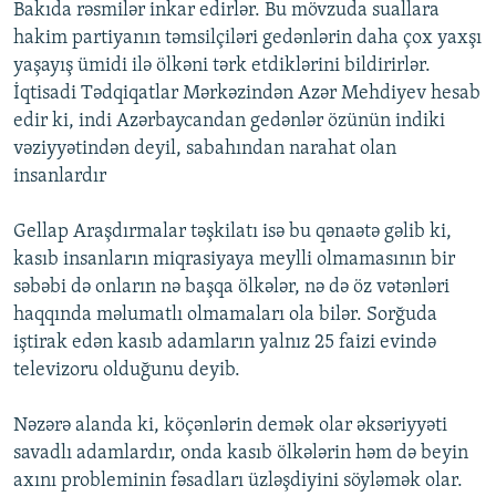
Bakıda rəsmilər inkar edirlər. Bu mövzuda suallara
hakim partiyanın təmsilçiləri gedənlərin daha çox yaxşı
yaşayış ümidi ilə ölkəni tərk etdiklərini bildirirlər.
İqtisadi Tədqiqatlar Mərkəzindən Azər Mehdiyev hesab
edir ki, indi Azərbaycandan gedənlər özünün indiki
vəziyyətindən deyil, sabahından narahat olan
insanlardır
Gellap Araşdırmalar təşkilatı isə bu qənaətə gəlib ki,
kasıb insanların miqrasiyaya meylli olmamasının bir
səbəbi də onların nə başqa ölkələr, nə də öz vətənləri
haqqında məlumatlı olmamaları ola bilər. Sorğuda
iştirak edən kasıb adamların yalnız 25 faizi evində
televizoru olduğunu deyib.
Nəzərə alanda ki, köçənlərin demək olar əksəriyyəti
savadlı adamlardır, onda kasıb ölkələrin həm də beyin
axını probleminin fəsadları üzləşdiyini söyləmək olar.