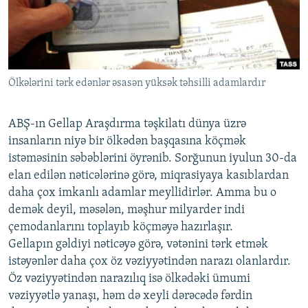
İNFOQRAFIKA
AZƏRBAYCAN ƏDƏBIYYATI KITABXANASI
MISSIYAMIZ
BIZI IZLƏ
KARIKATURA
İSLAM VƏ DEMOKRATIYA
PEŞƏ ETIKASI VƏ JURNALISTIKA STANDARTLARIMIZ
İZ - MƏDƏNIYYƏT PROQRAMI
MATERIALLARIMIZDAN ISTIFADƏ
Ölkələrini tərk edənlər əsasən yüksək təhsilli adamlardır
AZADLIQRADIOSU MOBIL TELEFONUNUZDA
RFE/RL-in bütün saytları
BIZIMLƏ ƏLAQƏ
ABŞ-ın Gellap Araşdırma təşkilatı dünya üzrə
XƏBƏR BÜLLETENLƏRIMIZ
insanların niyə bir ölkədən başqasına köçmək
istəməsinin səbəblərini öyrənib. Sorğunun iyulun 30-da
elan edilən nəticələrinə görə, miqrasiyaya kasıblardan
daha çox imkanlı adamlar meyllidirlər. Amma bu o
demək deyil, məsələn, məşhur milyarder indi
çemodanlarını toplayıb köçməyə hazırlaşır.
Gellapın gəldiyi nəticəyə görə, vətənini tərk etmək
istəyənlər daha çox öz vəziyyətindən narazı olanlardır.
Öz vəziyyətindən narazılıq isə ölkədəki ümumi
vəziyyətlə yanaşı, həm də xeyli dərəcədə fərdin