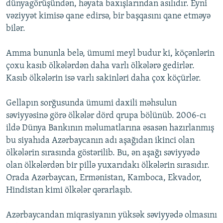
dünyagörüşündən, həyata baxışlarından asılıdır. Eyni
vəziyyət kimisə qane edirsə, bir başqasını qane etməyə
bilər.
Amma bununla belə, ümumi meyl budur ki, köçənlərin
çoxu kasıb ölkələrdən daha varlı ölkələrə gedirlər.
Kasıb ölkələrin isə varlı sakinləri daha çox köçürlər.
Gellapın sorğusunda ümumi daxili məhsulun
səviyyəsinə görə ölkələr dörd qrupa bölünüb. 2006-cı
ildə Dünya Bankının məlumatlarına əsasən hazırlanmış
bu siyahıda Azərbaycanın adı aşağıdan ikinci olan
ölkələrin sırasında göstərilib. Bu, ən aşağı səviyyədə
olan ölkələrdən bir pillə yuxarıdakı ölkələrin sırasıdır.
Orada Azərbaycan, Ermənistan, Kamboca, Ekvador,
Hindistan kimi ölkələr qərarlaşıb.
Azərbaycandan miqrasiyanın yüksək səviyyədə olmasını