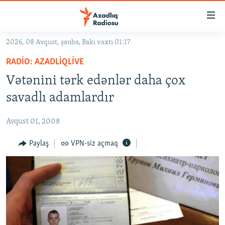
Keçid
linkləri
Əsas
2026, 08 Avqust, şənbə, Bakı vaxtı 01:17
məzmuna
GÜNDƏM
RADIO: AZADLIQLIVE
qayıt
#İZAHLA
Əsas
Vətənini tərk edənlər daha çox
KORRUPSIOMETR
naviqasiyaya
savadlı adamlardır
qayıt
#ƏSLINDƏ
Axtarışa
Avqust 01, 2008
FƏRQƏ BAX
keç
QANUNI DOĞRU
Paylaş
VPN-siz açmaq
ARAŞDIRMA
MULTIMEDIA
RADIO ARXIV
VIDEO
HAQQIMIZDA
FOTOQALEREYA
OXU ZALI