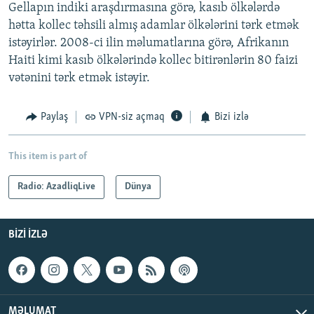
Gellapın indiki araşdırmasına görə, kasıb ölkələrdə
hətta kollec təhsili almış adamlar ölkələrini tərk etmək
istəyirlər. 2008-ci ilin məlumatlarına görə, Afrikanın
Haiti kimi kasıb ölkələrində kollec bitirənlərin 80 faizi
vətənini tərk etmək istəyir.
Paylaş
VPN-siz açmaq
Bizi izlə
This item is part of
Radio: AzadliqLive
Dünya
BIZI IZLƏ
MƏLUMAT