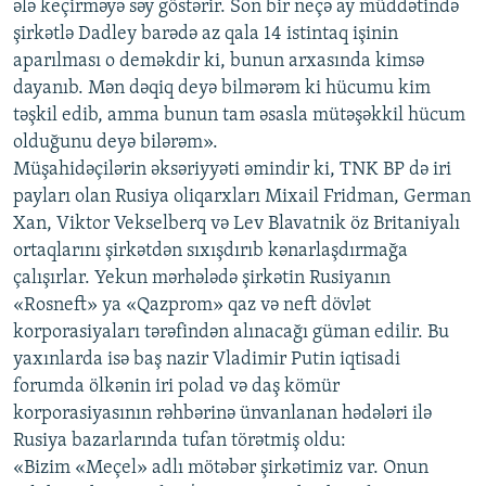
ələ keçirməyə səy göstərir. Son bir neçə ay müddətində
şirkətlə Dadley barədə az qala 14 istintaq işinin
aparılması o deməkdir ki, bunun arxasında kimsə
dayanıb. Mən dəqiq deyə bilmərəm ki hücumu kim
təşkil edib, amma bunun tam əsasla mütəşəkkil hücum
olduğunu deyə bilərəm».
Müşahidəçilərin əksəriyyəti əmindir ki, TNK BP də iri
payları olan Rusiya oliqarxları Mixail Fridman, German
Xan, Viktor Vekselberq və Lev Blavatnik öz Britaniyalı
ortaqlarını şirkətdən sıxışdırıb kənarlaşdırmağa
çalışırlar. Yekun mərhələdə şirkətin Rusiyanın
«Rosneft» ya «Qazprom» qaz və neft dövlət
korporasiyaları tərəfindən alınacağı güman edilir. Bu
yaxınlarda isə baş nazir Vladimir Putin iqtisadi
forumda ölkənin iri polad və daş kömür
korporasiyasının rəhbərinə ünvanlanan hədələri ilə
Rusiya bazarlarında tufan törətmiş oldu:
«Bizim «Meçel» adlı mötəbər şirkətimiz var. Onun