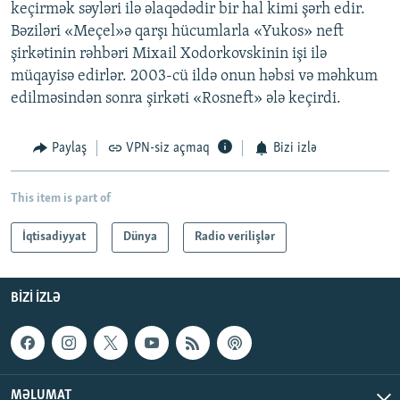
keçirmək səyləri ilə əlaqədədir bir hal kimi şərh edir.
Bəziləri «Meçel»ə qarşı hücumlarla «Yukos» neft
şirkətinin rəhbəri Mixail Xodorkovskinin işi ilə
müqayisə edirlər. 2003-cü ildə onun həbsi və məhkum
edilməsindən sonra şirkəti «Rosneft» ələ keçirdi.
Paylaş
VPN-siz açmaq
Bizi izlə
This item is part of
İqtisadiyyat
Dünya
Radio verilişlər
BIZI IZLƏ
MƏLUMAT