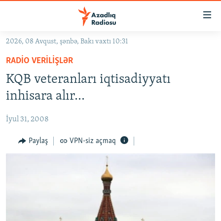
Keçid
linkləri
Əsas
2026, 08 Avqust, şənbə, Bakı vaxtı 10:31
məzmuna
GÜNDƏM
RADIO VERILIŞLƏR
qayıt
#İZAHLA
Əsas
KQB veteranları iqtisadiyyatı
KORRUPSIOMETR
naviqasiyaya
inhisara alır…
qayıt
#ƏSLINDƏ
Axtarışa
İyul 31, 2008
FƏRQƏ BAX
keç
QANUNI DOĞRU
Paylaş
VPN-siz açmaq
ARAŞDIRMA
MULTIMEDIA
RADIO ARXIV
VIDEO
HAQQIMIZDA
FOTOQALEREYA
OXU ZALI