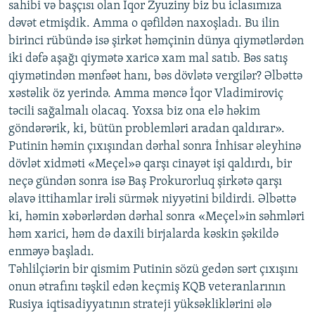
sahibi və başçısı olan İqor Zyuziny biz bu iclasımıza
dəvət etmişdik. Amma o qəfildən naxoşladı. Bu ilin
birinci rübündə isə şirkət həmçinin dünya qiymətlərdən
iki dəfə aşağı qiymətə xaricə xam mal satıb. Bəs satış
qiymətindən mənfəət hanı, bəs dövlətə vergilər? Əlbəttə
xəstəlik öz yerində. Amma məncə İqor Vladimiroviç
təcili sağalmalı olacaq. Yoxsa biz ona elə həkim
göndərərik, ki, bütün problemləri aradan qaldırar».
Putinin həmin çıxışından dərhal sonra İnhisar əleyhinə
dövlət xidməti «Meçel»ə qarşı cinayət işi qaldırdı, bir
neçə gündən sonra isə Baş Prokurorluq şirkətə qarşı
əlavə ittihamlar irəli sürmək niyyətini bildirdi. Əlbəttə
ki, həmin xəbərlərdən dərhal sonra «Meçel»in səhmləri
həm xarici, həm də daxili birjalarda kəskin şəkildə
enməyə başladı.
Təhlilçiərin bir qismim Putinin sözü gedən sərt çıxışını
onun ətrafını təşkil edən keçmiş KQB veteranlarının
Rusiya iqtisadiyyatının strateji yüksəkliklərini ələ