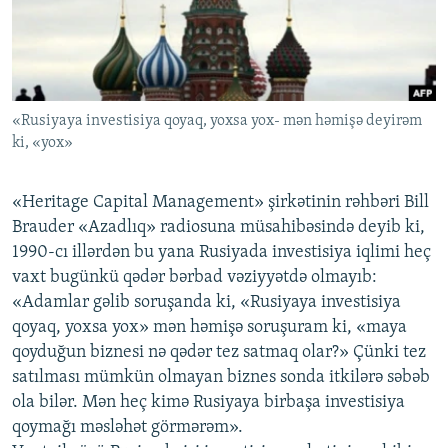
İNFOQRAFIKA
AZƏRBAYCAN ƏDƏBIYYATI KITABXANASI
MISSIYAMIZ
BIZI IZLƏ
KARIKATURA
İSLAM VƏ DEMOKRATIYA
PEŞƏ ETIKASI VƏ JURNALISTIKA STANDARTLARIMIZ
İZ - MƏDƏNIYYƏT PROQRAMI
MATERIALLARIMIZDAN ISTIFADƏ
«Rusiyaya investisiya qoyaq, yoxsa yox- mən həmişə deyirəm
AZADLIQRADIOSU MOBIL TELEFONUNUZDA
RFE/RL-in bütün saytları
ki, «yox»
BIZIMLƏ ƏLAQƏ
XƏBƏR BÜLLETENLƏRIMIZ
«Heritage Capital Management» şirkətinin rəhbəri Bill
Brauder «Azadlıq» radiosuna müsahibəsində deyib ki,
1990-cı illərdən bu yana Rusiyada investisiya iqlimi heç
vaxt bugünkü qədər bərbad vəziyyətdə olmayıb:
«Adamlar gəlib soruşanda ki, «Rusiyaya investisiya
qoyaq, yoxsa yox» mən həmişə soruşuram ki, «maya
qoyduğun biznesi nə qədər tez satmaq olar?» Çünki tez
satılması mümkün olmayan biznes sonda itkilərə səbəb
ola bilər. Mən heç kimə Rusiyaya birbaşa investisiya
qoymağı məsləhət görmərəm».