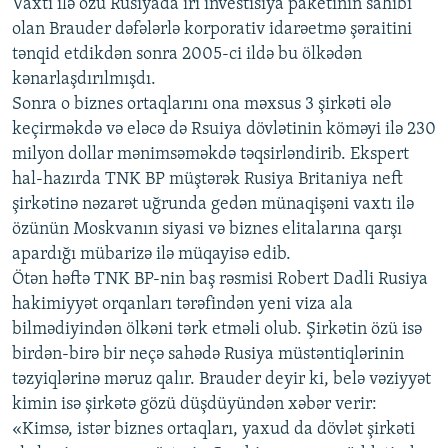
Vaxtı ilə özü Rusiyada iri investisiya paketinin sahibi
olan Brauder dəfələrlə korporativ idarəetmə şəraitini
tənqid etdikdən sonra 2005-ci ildə bu ölkədən
kənarlaşdırılmışdı.
Sonra o biznes ortaqlarını ona məxsus 3 şirkəti ələ
keçirməkdə və eləcə də Rsuiya dövlətinin köməyi ilə 230
milyon dollar mənimsəməkdə təqsirləndirib. Ekspert
hal-hazırda TNK BP müştərək Rusiya Britaniya neft
şirkətinə nəzarət uğrunda gedən münaqişəni vaxtı ilə
özünün Moskvanın siyasi və biznes elitalarına qarşı
apardığı mübarizə ilə müqayisə edib.
Ötən həftə TNK BP-nin baş rəsmisi Robert Dadli Rusiya
hakimiyyət orqanları tərəfindən yeni viza ala
bilmədiyindən ölkəni tərk etməli olub. Şirkətin özü isə
birdən-birə bir neçə sahədə Rusiya müstəntiqlərinin
təzyiqlərinə məruz qalır. Brauder deyir ki, belə vəziyyət
kimin isə şirkətə gözü düşdüyündən xəbər verir:
«Kimsə, istər biznes ortaqları, yaxud da dövlət şirkəti