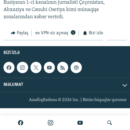
Rusiyanın 1-ci kanalının jurnalisti Çeçenistan,
İNFOQRAFIKA
AZƏRBAYCAN ƏDƏBIYYATI KITABXANASI
MISSIYAMIZ
Abxaziya və Cənubi Osetiya kimi münaqişə
BIZI IZLƏ
KARIKATURA
İSLAM VƏ DEMOKRATIYA
PEŞƏ ETIKASI VƏ JURNALISTIKA STANDARTLARIMIZ
zonalarından xəbər verirdi.
İZ - MƏDƏNIYYƏT PROQRAMI
MATERIALLARIMIZDAN ISTIFADƏ
Paylaş
VPN-siz açmaq
Bizi izlə
AZADLIQRADIOSU MOBIL TELEFONUNUZDA
RFE/RL-in bütün saytları
BIZIMLƏ ƏLAQƏ
BIZI IZLƏ
XƏBƏR BÜLLETENLƏRIMIZ
MƏLUMAT
AzadlıqRadiosu © 2026 Inc. | Bütün hüquqlar qorunur