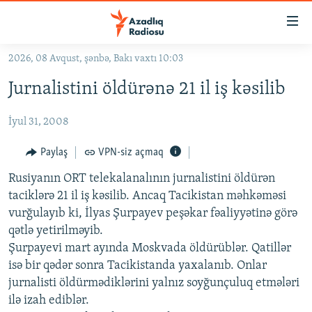
Keçid
linkləri
Əsas
2026, 08 Avqust, şənbə, Bakı vaxtı 10:03
məzmuna
GÜNDƏM
Jurnalistini öldürənə 21 il iş kəsilib
qayıt
#İZAHLA
Əsas
İyul 31, 2008
KORRUPSIOMETR
naviqasiyaya
qayıt
#ƏSLINDƏ
Paylaş
VPN-siz açmaq
Axtarışa
FƏRQƏ BAX
keç
Rusiyanın ORT telekalanalının jurnalistini öldürən
taciklərə 21 il iş kəsilib. Ancaq Tacikistan məhkəməsi
QANUNI DOĞRU
vurğulayıb ki, İlyas Şurpayev peşəkar fəaliyyətinə görə
ARAŞDIRMA
qətlə yetirilməyib.
Şurpayevi mart ayında Moskvada öldürüblər. Qatillər
MULTIMEDIA
isə bir qədər sonra Tacikistanda yaxalanıb. Onlar
RADIO ARXIV
VIDEO
jurnalisti öldürmədiklərini yalnız soyğunçuluq etmələri
HAQQIMIZDA
ilə izah ediblər.
FOTOQALEREYA
OXU ZALI