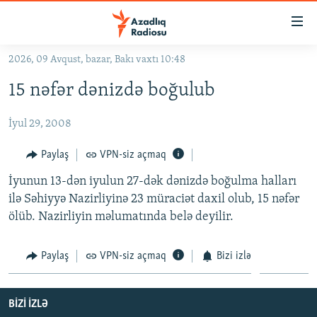
Keçid
linkləri
Əsas
2026, 09 Avqust, bazar, Bakı vaxtı 10:48
məzmuna
GÜNDƏM
15 nəfər dənizdə boğulub
qayıt
#İZAHLA
Əsas
İyul 29, 2008
KORRUPSIOMETR
naviqasiyaya
qayıt
#ƏSLINDƏ
Paylaş
VPN-siz açmaq
Axtarışa
FƏRQƏ BAX
keç
İyunun 13-dən iyulun 27-dək dənizdə boğulma halları
ilə Səhiyyə Nazirliyinə 23 müraciət daxil olub, 15 nəfər
QANUNI DOĞRU
ölüb. Nazirliyin məlumatında belə deyilir.
ARAŞDIRMA
MULTIMEDIA
Paylaş
VPN-siz açmaq
Bizi izlə
RADIO ARXIV
VIDEO
HAQQIMIZDA
BIZI IZLƏ
FOTOQALEREYA
OXU ZALI