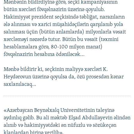
Mənbənin bildirdiyinə görə, seçki kampaniyasının
bütün xərcləri fövqəlnazirin üzərinə qoyulub.
Hakimiyyət prezident seçkisində təbliğat, narazıların
ələ alınması və xarici müşahidəçilərin qarşılanıb yola
salınması üçün (bütün anlamlarda) milyonlarla vəsait
xərcləməyi nəzərdə tutur. Bütün bu vəsait (təxmini
hesablamalara görə, 80-100 milyon manat)
fövqəlnazirin hesabına ödəniləcək...
Mənbə bildirir ki, seçkinin maliyyə xərcləri K.
Heydərovun üzərinə qoyulsa da, özü prosesdən kənar
saxlanılacaq…
«Azərbaycan Beynəlxalq Universitetinin taleyinə
aydınlıq gəlib. Bu ali məktəb Elşad Abdullayevin əlindən
alınıb və hakimiyyətdəki ən nüfuzlu və sözükeçən
klanlardan birinə verilib».