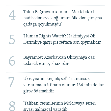
4
Taleh Bağırovun xanımı: 'Məktəbdəki
hadisədən əvvəl oğlumun ölkədən çıxışına
qadağa qoyulmuşdu'
5
'Human Rights Watch': Hakimiyyət Əli
Kərimliyə qarşı pis rəftara son qoymalıdır
6
Bayramov: Azərbaycan Ukraynaya qaz
tədarük etməyə hazırdır
7
Ukraynanın keçmiş səfiri qanunsuz
varlanmada ittiham olunur: 134 min dollar
girov ödəməlidir
8
'Taliban' rəsmilərinin Moldovaya səfəri
siyasi qalmaqal yaradıb