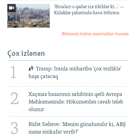
'Binaları o qədər sıx tikiblər ki...' —
Küləklər şəhərində hava böhranı
Bölmənin bütün materialları burada
Çox izlənən
1
Tramp: İranla müharibə 'çox tezliklə'
başa çatacaq
2
Xaçmaz bazarının sahibinin qətli Avropa
Məhkəməsində: Hökumətdən cavab tələb
olunur
3
Rüfət Səfərov: 'Mənim günahımdır ki, ABŞ
mənə mükafat verib?'