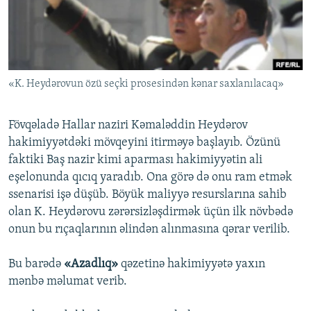
İNFOQRAFIKA
AZƏRBAYCAN ƏDƏBIYYATI KITABXANASI
MISSIYAMIZ
BIZI IZLƏ
KARIKATURA
İSLAM VƏ DEMOKRATIYA
PEŞƏ ETIKASI VƏ JURNALISTIKA STANDARTLARIMIZ
İZ - MƏDƏNIYYƏT PROQRAMI
MATERIALLARIMIZDAN ISTIFADƏ
«K. Heydərovun özü seçki prosesindən kənar saxlanılacaq»
AZADLIQRADIOSU MOBIL TELEFONUNUZDA
RFE/RL-in bütün saytları
BIZIMLƏ ƏLAQƏ
Fövqəladə Hallar naziri Kəmaləddin Heydərov
XƏBƏR BÜLLETENLƏRIMIZ
hakimiyyətdəki mövqeyini itirməyə başlayıb. Özünü
faktiki Baş nazir kimi aparması hakimiyyətin ali
eşelonunda qıcıq yaradıb. Ona görə də onu ram etmək
ssenarisi işə düşüb. Böyük maliyyə resurslarına sahib
olan K. Heydərovu zərərsizləşdirmək üçün ilk növbədə
onun bu rıçaqlarının əlindən alınmasına qərar verilib.
Bu barədə
«Azadlıq»
qəzetinə hakimiyyətə yaxın
mənbə məlumat verib.