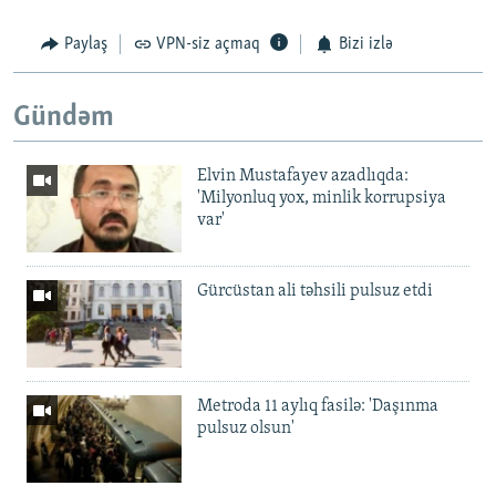
Paylaş
VPN-siz açmaq
Bizi izlə
Gündəm
Elvin Mustafayev azadlıqda:
'Milyonluq yox, minlik korrupsiya
var'
Gürcüstan ali təhsili pulsuz etdi
Metroda 11 aylıq fasilə: 'Daşınma
pulsuz olsun'