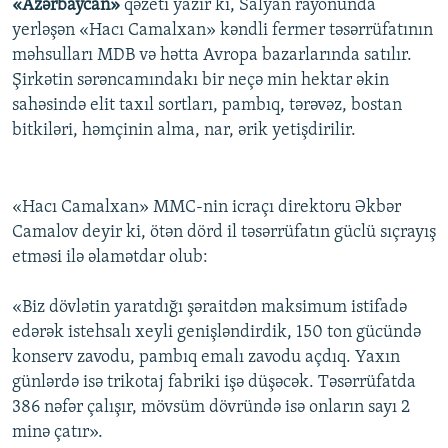
«Azərbaycan»
qəzeti yazır ki, Salyan rayonunda
yerləşən «Hacı Camalxan» kəndli fermer təsərrüfatının
məhsulları MDB və hətta Avropa bazarlarında satılır.
Şirkətin sərəncamındakı bir neçə min hektar əkin
sahəsində elit taxıl sortları, pambıq, tərəvəz, bostan
bitkiləri, həmçinin alma, nar, ərik yetişdirilir.
«Hacı Camalxan» MMC-nin icraçı direktoru Əkbər
Camalov deyir ki, ötən dörd il təsərrüfatın güclü sıçrayış
etməsi ilə əlamətdar olub:
«Biz dövlətin yaratdığı şəraitdən maksimum istifadə
edərək istehsalı xeyli genişləndirdik, 150 ton gücündə
konserv zavodu, pambıq emalı zavodu açdıq. Yaxın
günlərdə isə trikotaj fabriki işə düşəcək. Təsərrüfatda
386 nəfər çalışır, mövsüm dövründə isə onların sayı 2
minə çatır».