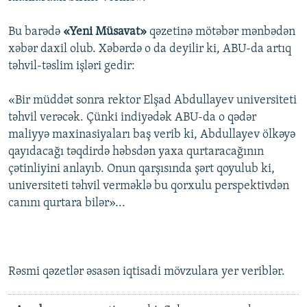
Bu barədə
«Yeni Müsavat»
qəzetinə mötəbər mənbədən
xəbər daxil olub. Xəbərdə o da deyilir ki, ABU-da artıq
təhvil-təslim işləri gedir:
«Bir müddət sonra rektor Elşad Abdullayev universiteti
təhvil verəcək. Çünki indiyədək ABU-da o qədər
maliyyə maxinasiyaları baş verib ki, Abdullayev ölkəyə
qayıdacağı təqdirdə həbsdən yaxa qurtaracağının
çətinliyini anlayıb. Onun qarşısında şərt qoyulub ki,
universiteti təhvil verməklə bu qorxulu perspektivdən
canını qurtara bilər»...
Rəsmi qəzetlər əsasən iqtisadi mövzulara yer veriblər.