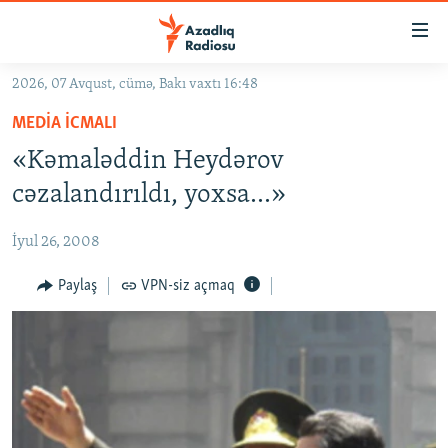
Keçid
linkləri
Əsas
2026, 07 Avqust, cümə, Bakı vaxtı 16:48
məzmuna
GÜNDƏM
MEDIA ICMALI
qayıt
#İZAHLA
Əsas
«Kəmaləddin Heydərov
KORRUPSIOMETR
naviqasiyaya
cəzalandırıldı, yoxsa...»
qayıt
#ƏSLINDƏ
Axtarışa
İyul 26, 2008
FƏRQƏ BAX
keç
QANUNI DOĞRU
Paylaş
VPN-siz açmaq
ARAŞDIRMA
MULTIMEDIA
RADIO ARXIV
VIDEO
HAQQIMIZDA
FOTOQALEREYA
OXU ZALI