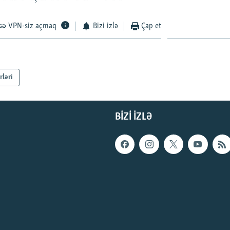
VPN-siz açmaq
Bizi izlə
Çap et
rləri
BIZI IZLƏ