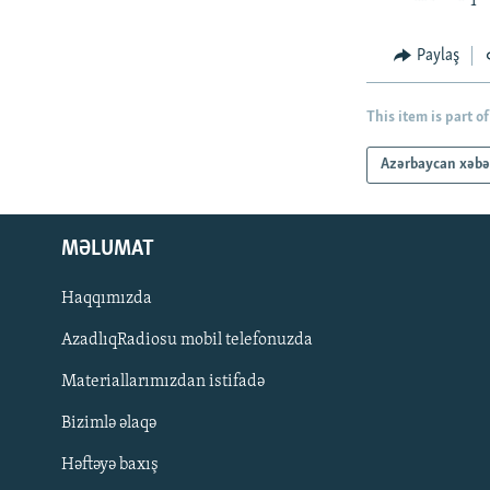
Paylaş
This item is part of
Azərbaycan xəbə
MƏLUMAT
Haqqımızda
AzadlıqRadiosu mobil telefonuzda
Materiallarımızdan istifadə
BIZI IZLƏ
Bizimlə əlaqə
Həftəyə baxış