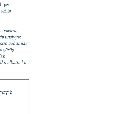
dıqov
əkillə
ə nəzərdə
lə ünsiyyət
axın qohumlar
lə görüş
lah
a, əlbəttə ki,
lməyib