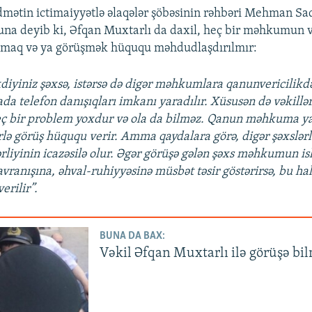
dmətin ictimaiyyətlə əlaqələr şöbəsinin rəhbəri Mehman Sa
na deyib ki, Əfqan Muxtarlı da daxil, heç bir məhkumun v
ışmaq və ya görüşmək hüququ məhdudlaşdırılmır:
əkdiyiniz şəxsə, istərsə də digər məhkumlara qanunvericilikd
da telefon danışıqları imkanı yaradılır. Xüsusən də vəkillər
eç bir problem yoxdur və ola da bilməz. Qanun məhkuma y
ərlə görüş hüququ verir. Amma qaydalara görə, digər şəxslər
rliyinin icazəsilə olur. Əgər görüşə gələn şəxs məhkumun is
ranışına, əhval-ruhiyyəsinə müsbət təsir göstərirsə, bu hald
erilir”.
BUNA DA BAX:
Vəkil Əfqan Muxtarlı ilə görüşə bi