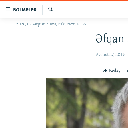
Keçid
BÖLMƏLƏR
linkləri
Axtar
Əsas
2026, 07 Avqust, cümə, Bakı vaxtı 16:36
GÜNDƏM
məzmuna
#İZAHLA
Əfqan 
qayıt
Əsas
KORRUPSIOMETR
naviqasiyaya
Avqust 27, 2019
#ƏSLINDƏ
qayıt
Axtarışa
FƏRQƏ BAX
Paylaş
keç
QANUNI DOĞRU
ARAŞDIRMA
MULTIMEDIA
RADIO ARXIV
VIDEO
HAQQIMIZDA
FOTOQALEREYA
OXU ZALI