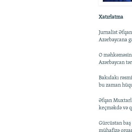
Xatırlatma
Jurnalist Əfqa
Azərbaycana gə
O məhkəməsində 
Azərbaycan tərə
Bakıdakı rəsmi
bu zaman hüqu
Əfqan Muxtarl
keçməkdə və qa
Gürcüstan baş n
mühafizə orqanl