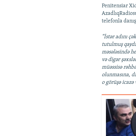
Penitensiar Xi
AzadlıqRadiosu
telefonla dan
“İstər adını ç
tutulmuş qayda
məsələsində h
və digər şəxsl
müəssisə rəhbə
olunmasına, dav
o görüşə icazə v