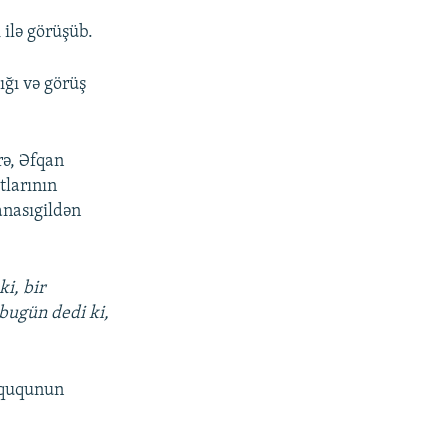
 ilə görüşüb.
ığı və görüş
rə, Əfqan
tlarının
anasıgildən
i, bir
 bugün dedi ki,
hüququnun