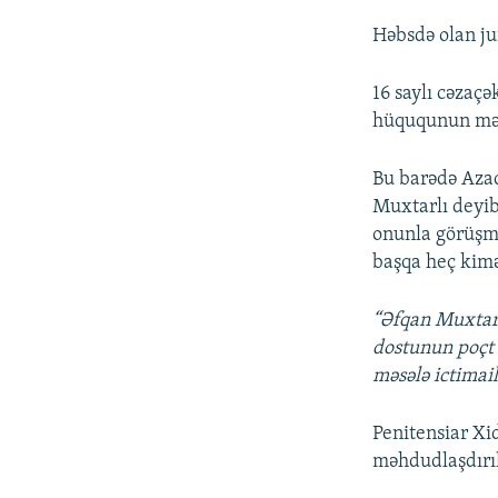
Həbsdə olan ju
16 saylı cəzaçə
hüququnun məh
Bu barədə Azad
Muxtarlı deyib
onunla görüşməs
başqa heç kimə
“Əfqan Muxtarl
dostunun poçt 
məsələ ictimail
Penitensiar Xi
məhdudlaşdırılm