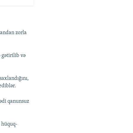
tandan zorla
gətirilib və
saxlandığını,
diblər.
ədi qanunsuz
i hüquq-