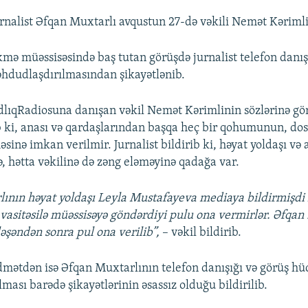
rnalist Əfqan Muxtarlı avqustun 27-də vəkili Nemət Kərimli
kmə müəssisəsində baş tutan görüşdə jurnalist telefon danış
dudlaşdırılmasından şikayətlənib.
lıqRadiosuna danışan vəkil Nemət Kərimlinin sözlərinə gö
 ki, anası və qardaşlarından başqa heç bir qohumunun, dos
inə imkan verilmir. Jurnalist bildirib ki, həyat yoldaşı və 
, hətta vəkilinə də zəng eləməyinə qadağa var.
ının həyat yoldaşı Leyla Mustafayeva mediaya bildirmişdi k
vasitəsilə müəssisəyə göndərdiyi pulu ona vermirlər. Əfqan
əşəndən sonra pul ona verilib”,
– vəkil bildirib.
dmətdən isə Əfqan Muxtarlının telefon danışığı və görüş 
ası barədə şikayətlərinin əsassız olduğu bildirilib.