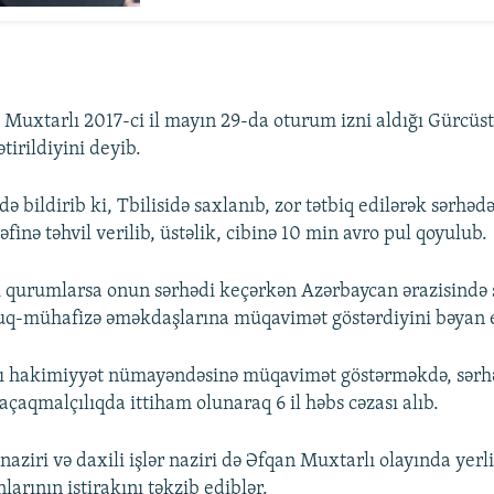
n Muxtarlı 2017-ci il mayın 29-da oturum izni aldığı Gürcüs
tirildiyini deyib.
bildirib ki, Tbilisidə saxlanıb, zor tətbiq edilərək sərhədə 
finə təhvil verilib, üstəlik, cibinə 10 min avro pul qoyulub.
 qurumlarsa onun sərhədi keçərkən Azərbaycan ərazisində 
q-mühafizə əməkdaşlarına müqavimət göstərdiyini bəyan e
ı hakimiyyət nümayəndəsinə müqavimət göstərməkdə, sərh
çaqmalçılıqda ittiham olunaraq 6 il həbs cəzası alıb.
aziri və daxili işlər naziri də Əfqan Muxtarlı olayında yerl
arının iştirakını təkzib ediblər.