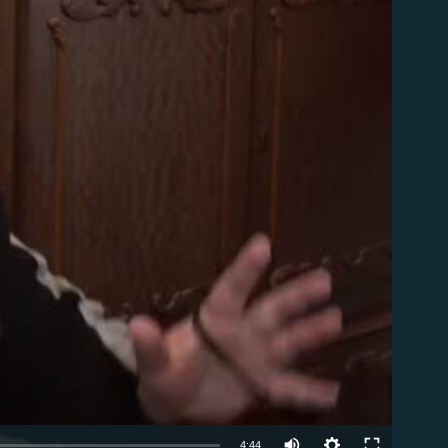
able
Auto
4:44