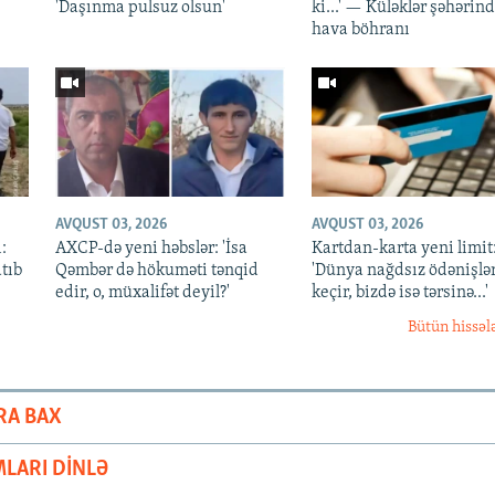
'Daşınma pulsuz olsun'
ki...' — Küləklər şəhərin
hava böhranı
AVQUST 03, 2026
AVQUST 03, 2026
:
AXCP-də yeni həbslər: 'İsa
Kartdan-karta yeni limit
atıb
Qəmbər də hökuməti tənqid
'Dünya nağdsız ödənişlə
edir, o, müxalifət deyil?'
keçir, bizdə isə tərsinə...'
Bütün hissəl
RA BAX
LARI DINLƏ