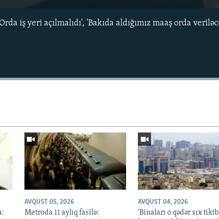
Orda iş yeri açılmalıdı', 'Bakıda aldığımız maaş orda verilə
Auto
240p
360p
720p
1080p
AVQUST 05, 2026
AVQUST 04, 2026
a:
Metroda 11 aylıq fasilə:
'Binaları o qədər sıx tikib