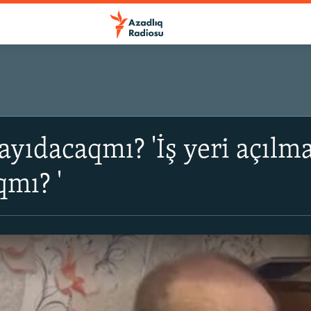
qayıdacaqmı? 'İş yeri açılm
qmı? '