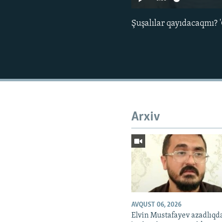
Şuşalılar qayıdacaqmı? '
Arxiv
AVQUST 06, 2026
Elvin Mustafayev azadlıqd