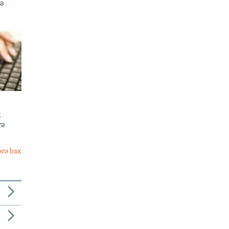
də
:
rə
ərə bax