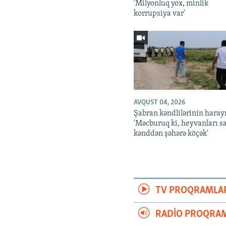
'Milyonluq yox, minlik
korrupsiya var'
AVQUST 04, 2026
Şabran kəndlilərinin harayı
'Məcburuq ki, heyvanları s
kənddən şəhərə köçək'
TV PROQRAMLA
RADIO PROQRAM