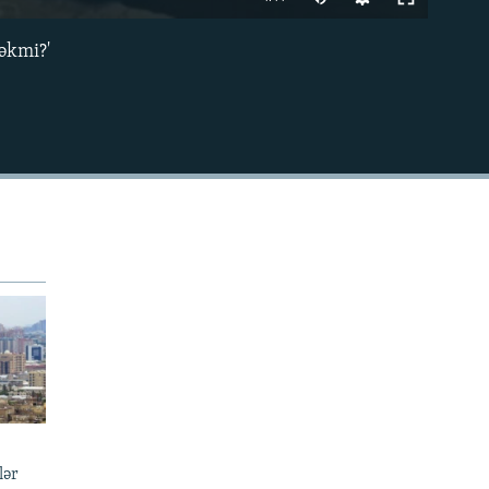
240p
cəkmi?'
EMBED
360p
480p
720p
1080p
480p
lər