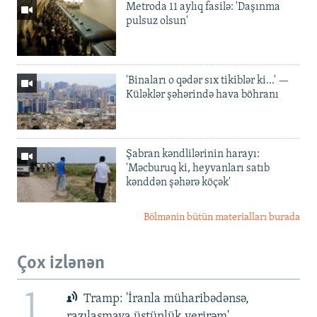
Metroda 11 aylıq fasilə: 'Daşınma
pulsuz olsun'
'Binaları o qədər sıx tikiblər ki...' —
Küləklər şəhərində hava böhranı
Şabran kəndlilərinin harayı:
'Məcburuq ki, heyvanları satıb
kənddən şəhərə köçək'
Bölmənin bütün materialları burada
Çox izlənən
1
Tramp: 'İranla müharibədənsə,
razılaşmaya üstünlük verirəm'