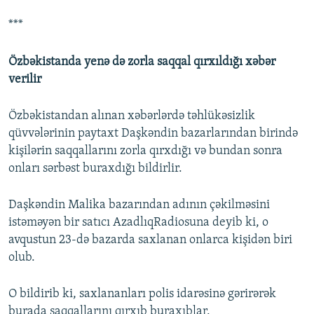
***
Özbəkistanda yenə də zorla saqqal qırxıldığı xəbər
verilir
Özbəkistandan alınan xəbərlərdə təhlükəsizlik
qüvvələrinin paytaxt Daşkəndin bazarlarından birində
kişilərin saqqallarını zorla qırxdığı və bundan sonra
onları sərbəst buraxdığı bildirlir.
Daşkəndin Malika bazarından adının çəkilməsini
istəməyən bir satıcı AzadlıqRadiosuna deyib ki, o
avqustun 23-də bazarda saxlanan onlarca kişidən biri
olub.
O bildirib ki, saxlananları polis idarəsinə gərirərək
burada saqqallarını qırxıb buraxıblar.