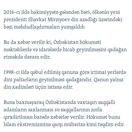
2016-cı ildə hakimiyyətə gələndən bəri, ölkənin yeni
prezidenti Shavkat Mirziyoev din azadlığı üzərindəki
bəzi məhdudlaşdırmaları yumşaldıb.
Bu da xəbər verilir ki, Özbəkistan hökuməti
məktəblərdə və idarələrdə hicab geyinilməsini qadağan
etməkdə davam edir.
1998-ci ildə qəbul edilmiş qanuna görə ictimai yerlərdə
dini paltarların geyinilməsi qadağandır. Qanun yalnız
din xadimləri üçün istisna edir.
Buna baxmayaraq Özbəkistanda vaxtaşırı saqqallı
adamların saxlanması və saqqallarının zorla
qırxdirilması barədə xəbərlər verilir. Hökumət bunu
İslam ekstremizminə qarşı mübarizə kimi təqdim edir.