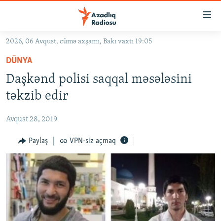
Keçid
linkləri
Əsas
2026, 06 Avqust, cümə axşamı, Bakı vaxtı 19:05
məzmuna
GÜNDƏM
DÜNYA
qayıt
#İZAHLA
Əsas
Daşkənd polisi saqqal məsələsini
KORRUPSIOMETR
naviqasiyaya
təkzib edir
qayıt
#ƏSLINDƏ
Axtarışa
Avqust 28, 2019
FƏRQƏ BAX
keç
QANUNI DOĞRU
Paylaş
VPN-siz açmaq
ARAŞDIRMA
MULTIMEDIA
RADIO ARXIV
VIDEO
HAQQIMIZDA
FOTOQALEREYA
OXU ZALI