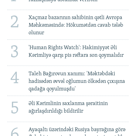
2
Xaçmaz bazarının sahibinin qətli Avropa
Məhkəməsində: Hökumətdən cavab tələb
olunur
3
'Human Rights Watch': Hakimiyyət Əli
Kərimliyə qarşı pis rəftara son qoymalıdır
4
Taleh Bağırovun xanımı: 'Məktəbdəki
hadisədən əvvəl oğlumun ölkədən çıxışına
qadağa qoyulmuşdu'
5
Əli Kərimlinin saxlanma şəraitinin
ağırlaşdırıldığı bildirilir
6
Ayaqaltı üzərindəki Rusiya bayrağına görə