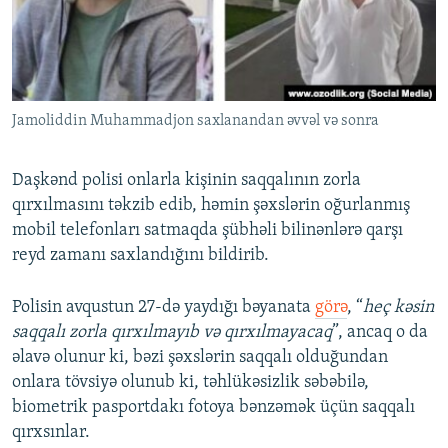
İNFOQRAFIKA
AZƏRBAYCAN ƏDƏBIYYATI KITABXANASI
MISSIYAMIZ
BIZI IZLƏ
KARIKATURA
İSLAM VƏ DEMOKRATIYA
PEŞƏ ETIKASI VƏ JURNALISTIKA STANDARTLARIMIZ
İZ - MƏDƏNIYYƏT PROQRAMI
MATERIALLARIMIZDAN ISTIFADƏ
Jamoliddin Muhammadjon saxlanandan əvvəl və sonra
AZADLIQRADIOSU MOBIL TELEFONUNUZDA
RFE/RL-in bütün saytları
BIZIMLƏ ƏLAQƏ
Daşkənd polisi onlarla kişinin saqqalının zorla
XƏBƏR BÜLLETENLƏRIMIZ
qırxılmasını təkzib edib, həmin şəxslərin oğurlanmış
mobil telefonları satmaqda şübhəli bilinənlərə qarşı
reyd zamanı saxlandığını bildirib.
Polisin avqustun 27-də yaydığı bəyanata
görə
, “
heç kəsin
saqqalı zorla qırxılmayıb və qırxılmayacaq
”, ancaq o da
əlavə olunur ki, bəzi şəxslərin saqqalı olduğundan
onlara tövsiyə olunub ki, təhlükəsizlik səbəbilə,
biometrik pasportdakı fotoya bənzəmək üçün saqqalı
qırxsınlar.