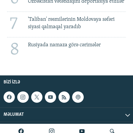
Özbəkistan vətəndaşını deportasiya etdilər
7
'Taliban' rəsmilərinin Moldovaya səfəri
siyasi qalmaqal yaradıb
8
Rusiyada namaza görə cərimələr
BIZI IZLƏ
MƏLUMAT
AzadlıqRadiosu © 2026 Inc. | Bütün hüquqlar qorunur