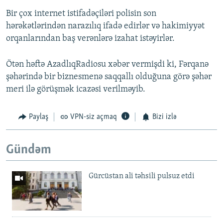
Bir çox internet istifadəçiləri polisin son
hərəkətlərindən narazılıq ifadə edirlər və hakimiyyət
orqanlarından baş verənlərə izahat istəyirlər.
Ötən həftə AzadlıqRadiosu xəbər vermişdi ki, Fərqanə
şəhərində bir biznesmenə saqqallı olduğuna görə şəhər
meri ilə görüşmək icazəsi verilməyib.
Paylaş
VPN-siz açmaq
Bizi izlə
Gündəm
Gürcüstan ali təhsili pulsuz etdi