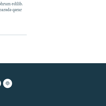
əhrum edilib.
barədə qərar