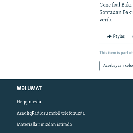
Gənc fəal Bakı
Sonradan Bakı
verib.
Paylaş
This item is part of
Azərbaycan xəbə
MƏLUMAT
Haqqımızda
AzadlıqRadiosu mobil telefonuzda
Materiallarımızdan istifadə
BIZI IZLƏ