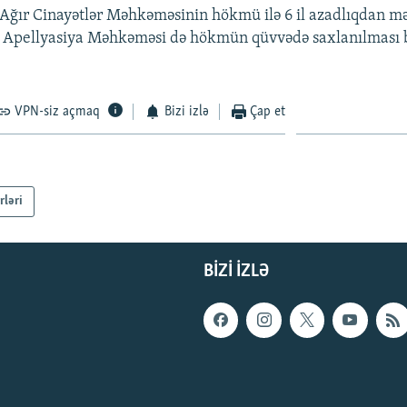
 Ağır Cinayətlər Məhkəməsinin hökmü ilə 6 il azadlıqdan m
 Apellyasiya Məhkəməsi də hökmün qüvvədə saxlanılması 
VPN-siz açmaq
Bizi izlə
Çap et
rləri
BIZI IZLƏ