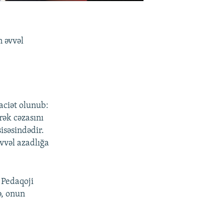
 əvvəl
aciət olunub:
ək cəzasını
isəsindədir.
vvəl azadlığa
 Pedaqoji
ə, onun