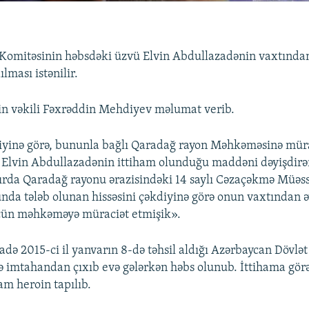
Komitəsinin həbsdəki üzvü Elvin Abdullazadənin vaxtından
lması istənilir.
in vəkili Fəxrəddin Mehdiyev məlumat verib.
diyinə görə, bununla bağlı Qaradağ rayon Məhkəməsinə mür
Elvin Abdullazadənin ittiham olunduğu maddəni dəyişdirər
zırda Qaradağ rayonu ərazisindəki 14 saylı Cəzaçəkmə Müəss
nda tələb olunan hissəsini çəkdiyinə görə onun vaxtından ə
çün məhkəməyə müraciət etmişik».
adə 2015-ci il yanvarın 8-də təhsil aldığı Azərbaycan Dövlət
ə imtahandan çıxıb evə gələrkən həbs olunub. İttihama gör
am heroin tapılıb.