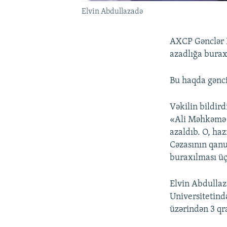
Elvin Abdullazadə
AXCP Gənclər 
azadlığa buraxı
Bu haqda gənc
Vəkilin bildir
«Ali Məhkəmə 
azaldıb. O, ha
Cəzasının qanu
buraxılması ü
Elvin Abdullaz
Universitetind
üzərindən 3 qr