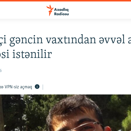
i gəncin vaxtından əvvəl 
i istənilir
6
VPN-siz açmaq