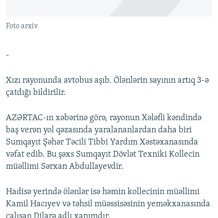
İNFOQRAFIKA
AZƏRBAYCAN ƏDƏBIYYATI KITABXANASI
MISSIYAMIZ
BIZI IZLƏ
Foto arxiv
KARIKATURA
İSLAM VƏ DEMOKRATIYA
PEŞƏ ETIKASI VƏ JURNALISTIKA STANDARTLARIMIZ
İZ - MƏDƏNIYYƏT PROQRAMI
MATERIALLARIMIZDAN ISTIFADƏ
-
AZADLIQRADIOSU MOBIL TELEFONUNUZDA
RFE/RL-in bütün saytları
BIZIMLƏ ƏLAQƏ
Xızı rayonunda avtobus aşıb. Ölənlərin sayının artıq 3-ə
çatdığı bildirilir.
XƏBƏR BÜLLETENLƏRIMIZ
AZƏRTAC-ın xəbərinə görə, rayonun Xələfli kəndində
baş verən yol qəzasında yaralananlardan daha biri
Sumqayıt Şəhər Təcili Tibbi Yardım Xəstəxanasında
vəfat edib. Bu şəxs Sumqayıt Dövlət Texniki Kollecin
müəllimi Sərxan Abdullayevdir.
Hadisə yerində ölənlər isə həmin kollecinin müəllimi
Kamil Hacıyev və təhsil müəssisəsinin yeməkxanasında
çalışan Dilarə adlı xanımdır.