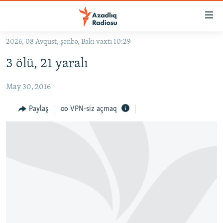
Keçid
linkləri
Əsas
2026, 08 Avqust, şənbə, Bakı vaxtı 10:29
məzmuna
GÜNDƏM
3 ölü, 21 yaralı
qayıt
#İZAHLA
Əsas
May 30, 2016
KORRUPSIOMETR
naviqasiyaya
qayıt
#ƏSLINDƏ
Paylaş
VPN-siz açmaq
Axtarışa
FƏRQƏ BAX
keç
QANUNI DOĞRU
ARAŞDIRMA
MULTIMEDIA
RADIO ARXIV
VIDEO
HAQQIMIZDA
FOTOQALEREYA
OXU ZALI