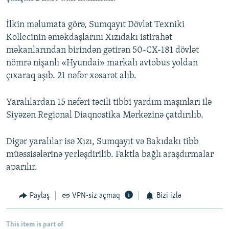
İlkin məlumata görə, Sumqayıt Dövlət Texniki
Kollecinin əməkdaşlarını Xızıdakı istirahət
məkanlarından birindən gətirən 50-CX-181 dövlət
nömrə nişanlı «Hyundai» markalı avtobus yoldan
çıxaraq aşıb. 21 nəfər xəsarət alıb.
Yaralılardan 15 nəfəri təcili tibbi yardım maşınları ilə
Siyəzən Regional Diaqnostika Mərkəzinə çatdırılıb.
Digər yaralılar isə Xızı, Sumqayıt və Bakıdakı tibb
müəssisələrinə yerləşdirilib. Faktla bağlı araşdırmalar
aparılır.
Paylaş
VPN-siz açmaq
Bizi izlə
This item is part of