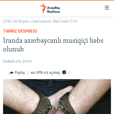
Keçid
linkləri
Əsas
2026, 06 Avqust, cümə axşamı, Bakı vaxtı 11:10
məzmuna
GÜNDƏM
TƏBRIZ EKSPRESS
qayıt
#İZAHLA
Əsas
İranda azərbaycanlı musiqiçi həbs
KORRUPSIOMETR
naviqasiyaya
olunub
qayıt
#ƏSLINDƏ
Axtarışa
Dekabr 09, 2009
FƏRQƏ BAX
keç
QANUNI DOĞRU
Paylaş
VPN-siz açmaq
ARAŞDIRMA
MULTIMEDIA
RADIO ARXIV
VIDEO
HAQQIMIZDA
FOTOQALEREYA
OXU ZALI