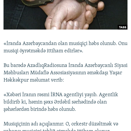
İNFOQRAFIKA
AZƏRBAYCAN ƏDƏBIYYATI KITABXANASI
MISSIYAMIZ
BIZI IZLƏ
KARIKATURA
İSLAM VƏ DEMOKRATIYA
PEŞƏ ETIKASI VƏ JURNALISTIKA STANDARTLARIMIZ
İZ - MƏDƏNIYYƏT PROQRAMI
MATERIALLARIMIZDAN ISTIFADƏ
AZADLIQRADIOSU MOBIL TELEFONUNUZDA
RFE/RL-in bütün saytları
«İranda Azərbaycandan olan musiqiçi həbs olunub. Onu
BIZIMLƏ ƏLAQƏ
musiqi öyrətməkdə ittiham edirlər».
XƏBƏR BÜLLETENLƏRIMIZ
Bu barədə AzadlıqRadiosuna İranda Azərbaycanlı Siyasi
Məhbusları Müdafiə Assosiasiyasının əməkdaşı Yaşar
Həkkəkpur məlumat verib:
«Xəbəri İranın rəsmi İRNA agentliyi yayıb. Agentlik
bildirib ki, həmin şəxs Ərdəbil sərhədində olan
şəhərlərdən birində həbs olunub.
Musiqiçinin adı açıqlanmır. O, orkestr düzəltmək və