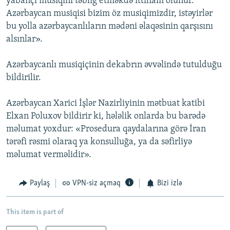
yabançı musiqini təbliğ etməkdə ittiham olunur.
Azərbaycan musiqisi bizim öz musiqimizdir, istəyirlər
bu yolla azərbaycanlıların mədəni əlaqəsinin qarşısını
alsınlar».
Azərbaycanlı musiqiçinin dekabrın əvvəlində tutulduğu
bildirilir.
Azərbaycan Xarici İşlər Nazirliyinin mətbuat katibi
Elxan Poluxov bildirir ki, hələlik onlarda bu barədə
məlumat yoxdur: «Prosedura qaydalarına görə İran
tərəfi rəsmi olaraq ya konsulluğa, ya da səfirliyə
məlumat verməlidir».
Paylaş
VPN-siz açmaq
Bizi izlə
This item is part of